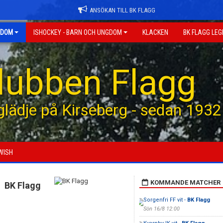
ANSÖKAN TILL BK FLAGG
GDOM
ISHOCKEY - BARN OCH UNGDOM
KLACKEN
BK FLAGG LE
klubben Flagg
 glädje på Kirseberg - sedan 1932
WISH
KOMMANDE MATCHER
BK Flagg
Sorgenfri FF vit -
BK Flagg
Sön 16/8 12:00