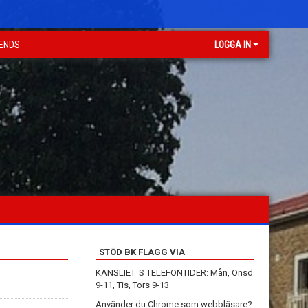
GENDS
LOGGA IN
STÖD BK FLAGG VIA
KANSLIET¨S TELEFONTIDER: Mån, Onsd
9-11, Tis, Tors 9-13
Använder du Chrome som webbläsare?