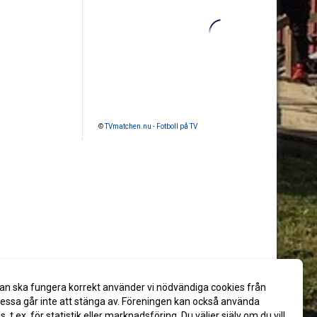
©
TVmatchen.nu - Fotboll på TV
an ska fungera korrekt använder vi nödvändiga cookies från
ssa går inte att stänga av. Föreningen kan också använda
es, t.ex. för statistik eller marknadsföring. Du väljer själv om du vill