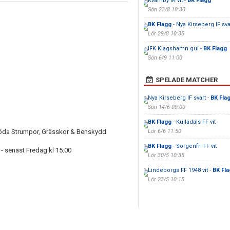
Kvarnby IK vit -
BK Flagg
Sön 23/8 10:30
BK Flagg
- Nya Kirseberg IF sva
Lör 29/8 10:35
IFK Klagshamn gul -
BK Flagg
Sön 6/9 11:00
SPELADE MATCHER
Nya Kirseberg IF svart -
BK Fla
Sön 14/6 09:00
BK Flagg
- Kulladals FF vit
Röda Strumpor, Grässkor & Benskydd
Lör 6/6 11:50
BK Flagg
- Sorgenfri FF vit
t - senast Fredag kl 15:00
Lör 30/5 10:35
Lindeborgs FF 1948 vit -
BK Fl
Lör 23/5 10:15