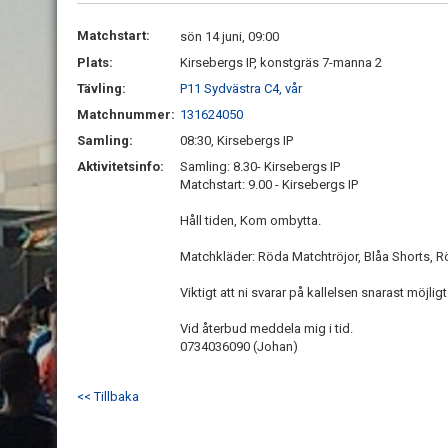
Matchstart:
sön 14 juni, 09:00
Plats:
Kirsebergs IP, konstgräs 7-manna 2
Tävling:
P11 Sydvästra C4, vår
Matchnummer:
131624050
Samling:
08:30, Kirsebergs IP
Aktivitetsinfo:
Samling: 8.30- Kirsebergs IP
Matchstart: 9.00 - Kirsebergs IP
Håll tiden, Kom ombytta.
Matchkläder: Röda Matchtröjor, Blåa Shorts, 
Viktigt att ni svarar på kallelsen snarast möjlig
Vid återbud meddela mig i tid.
0734036090 (Johan)
<< Tillbaka