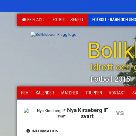
BK FLAGG
FOTBOLL - SENIOR
FOTBOLL - BARN OCH UN
Boll
Idrott och
Fotboll 2015
HEM
KALENDER
MATCHER
TRUPPEN
KONTAKT
S
Nya Kirseberg IF
vs
svart
INFORMATION