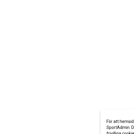
För att hemsid
SportAdmin. De
frivilliga cooki