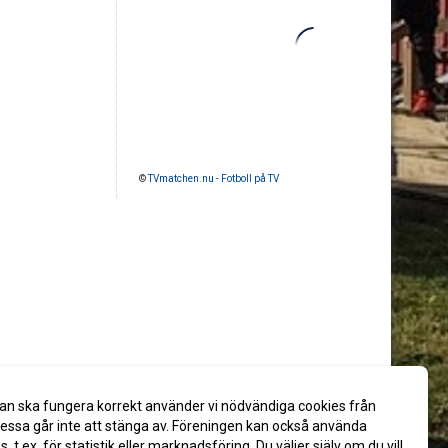
©
TVmatchen.nu - Fotboll på TV
an ska fungera korrekt använder vi nödvändiga cookies från
ssa går inte att stänga av. Föreningen kan också använda
es, t.ex. för statistik eller marknadsföring. Du väljer själv om du vill