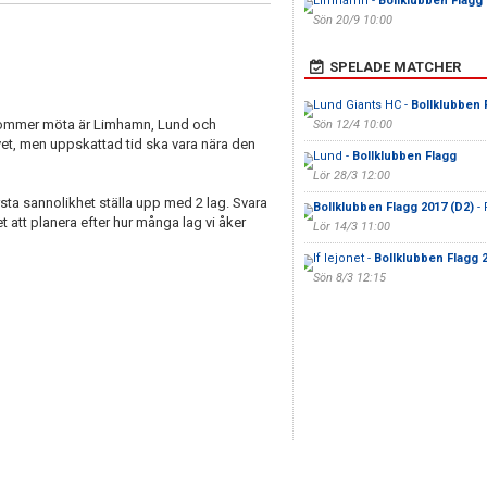
Limhamn -
Bollklubben Flagg
Sön 20/9 10:00
SPELADE MATCHER
Lund Giants HC -
Bollklubben 
 kommer möta är Limhamn, Lund och
Sön 12/4 10:00
 vet, men uppskattad tid ska vara nära den
Lund -
Bollklubben Flagg
Lör 28/3 12:00
ta sannolikhet ställa upp med 2 lag. Svara
Bollklubben Flagg 2017 (D2)
- 
t att planera efter hur många lag vi åker
Lör 14/3 11:00
If lejonet -
Bollklubben Flagg 2
Sön 8/3 12:15