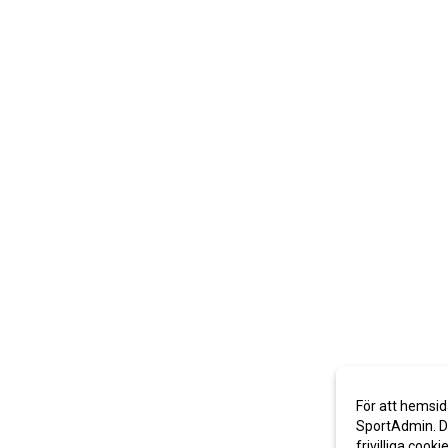
För att hemsid
SportAdmin. De
frivilliga cooki