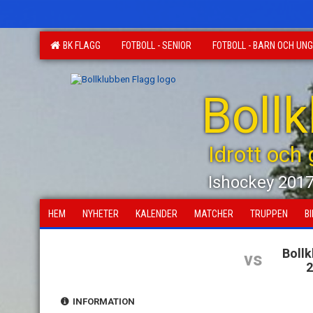
BK FLAGG
FOTBOLL - SENIOR
FOTBOLL - BARN OCH UN
Boll
Idrott och
Ishockey 201
HEM
NYHETER
KALENDER
MATCHER
TRUPPEN
B
Bollk
vs
2
INFORMATION