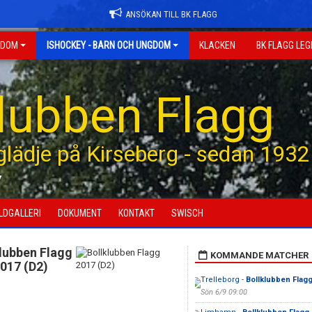
ANSÖKAN TILL BK FLAGG
GDOM
ISHOCKEY - BARN OCH UNGDOM
KLACKEN
BK FLAGG LE
klubben Flagg
 glädje på Kirseberg - sedan 1932
7
ILDGALLERI
DOKUMENT
KONTAKT
SWISCH
lubben Flagg
KOMMANDE MATCHER
017 (D2)
Trelleborg -
Bollklubben Flag
Sön 6/9 09:00