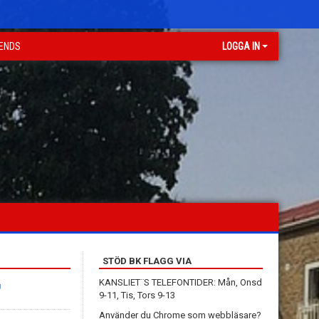
GENDS
LOGGA IN
STÖD BK FLAGG VIA
KANSLIET¨S TELEFONTIDER: Mån, Onsd
g
9-11, Tis, Tors 9-13
Använder du Chrome som webbläsare?