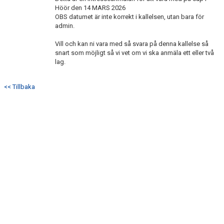
BILDGALLERI
Höör den 14 MARS 2026
OBS datumet är inte korrekt i kallelsen, utan bara för
admin.
DOKUMENT
Vill och kan ni vara med så svara på denna kallelse så
KONTAKT
snart som möjligt så vi vet om vi ska anmäla ett eller två
lag.
SWISCH
<< Tillbaka