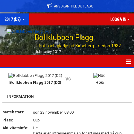
ANSÖKAN TILL BK FLAGG
2017 (D2)
LOGGA IN
Bollklubben Flagg
Idrott och glädje på Kirseberg - sedan 1932
Ishockey 2017
HEM
vs
Bollklubben Flagg 2017 (D2)
Höör
NYHETER
INFORMATION
KALENDER
Matchstart:
MATCHER
sön 23 november, 08:00
Plats:
Cup
TRUPPEN
Aktivitetsinfo:
Hej!
Detta är en intresseanmälan för att vara med på cup i