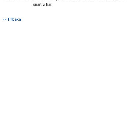
BILDGALLERI
snart vi har
DOKUMENT
<< Tillbaka
KONTAKT
SWISCH