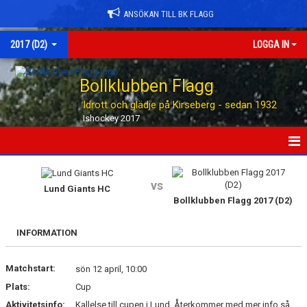
ANSÖKAN TILL BK FLAGG
2017 (D2)
LOGGA IN
Bollklubben Flagg
Idrott och glädje på Kirseberg - sedan 1932
Ishockey 2017
HEM
vs
Lund Giants HC
NYHETER
Bollklubben Flagg 2017 (D2)
KALENDER
INFORMATION
MATCHER
Matchstart:
sön 12 april, 10:00
TRUPPEN
Plats:
Cup
Aktivitetsinfo:
Kallelse till cupen i Lund. Återkommer med mer info så