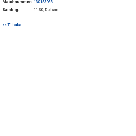
Matchnummer:
130153033
TRUPPEN
Samling:
11:30, Dalhem
NYFÖRVÄRV
<< Tillbaka
SPELARRÅD
STATISTIK
MATCHREFERAT TIDIGARE ÅR