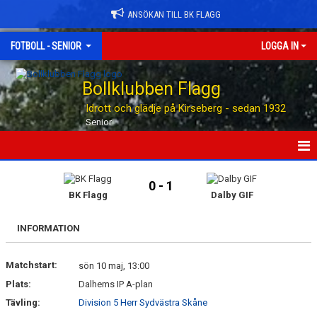
ANSÖKAN TILL BK FLAGG
FOTBOLL - SENIOR
LOGGA IN
Bollklubben Flagg
Idrott och glädje på Kirseberg - sedan 1932
Senior
HEM
0 - 1
BK Flagg
Dalby GIF
NYHETER
INFORMATION
TABELLEN
Matchstart:
KALENDER
sön 10 maj, 13:00
Plats:
Dalhems IP A-plan
MATCHER
Tävling:
Division 5 Herr Sydvästra Skåne