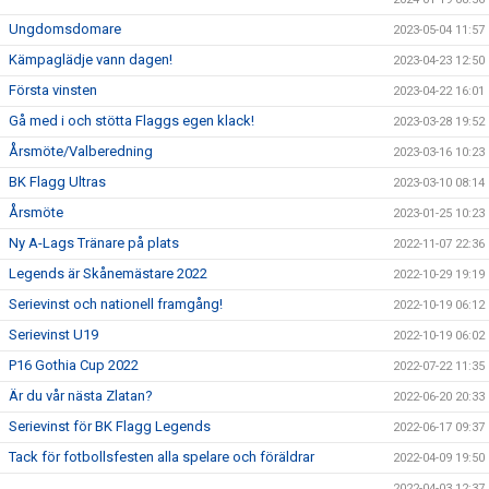
Ungdomsdomare
2023-05-04 11:57
Kämpaglädje vann dagen!
2023-04-23 12:50
Första vinsten
2023-04-22 16:01
Gå med i och stötta Flaggs egen klack!
2023-03-28 19:52
Årsmöte/Valberedning
2023-03-16 10:23
BK Flagg Ultras
2023-03-10 08:14
Årsmöte
2023-01-25 10:23
Ny A-Lags Tränare på plats
2022-11-07 22:36
Legends är Skånemästare 2022
2022-10-29 19:19
Serievinst och nationell framgång!
2022-10-19 06:12
Serievinst U19
2022-10-19 06:02
P16 Gothia Cup 2022
2022-07-22 11:35
Är du vår nästa Zlatan?
2022-06-20 20:33
Serievinst för BK Flagg Legends
2022-06-17 09:37
Tack för fotbollsfesten alla spelare och föräldrar
2022-04-09 19:50
2022-04-03 12:37