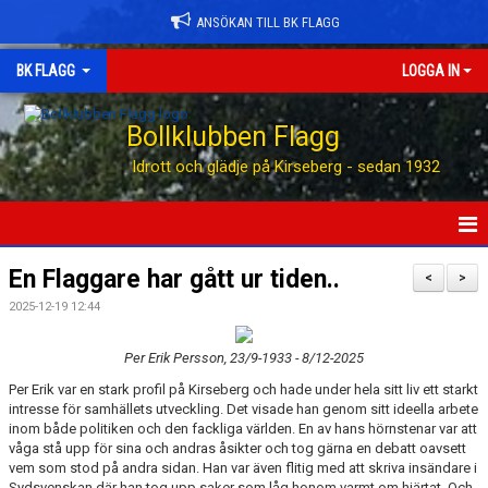
ANSÖKAN TILL BK FLAGG
BK FLAGG
LOGGA IN
Bollklubben Flagg
Idrott och glädje på Kirseberg - sedan 1932
HEM
En Flaggare har gått ur tiden..
<
>
2025-12-19 12:44
ANSÖK TILL BK FLAGG
Per Erik Persson, 23/9-1933 - 8/12-2025
STÖTTA BK FLAGG
Per Erik var en stark profil på Kirseberg och hade under hela sitt liv ett starkt
KONTAKT
intresse för samhällets utveckling. Det visade han genom sitt ideella arbete
inom både politiken och den fackliga världen. En av hans hörnstenar var att
våga stå upp för sina och andras åsikter och tog gärna en debatt oavsett
AVGIFTER
vem som stod på andra sidan. Han var även flitig med att skriva insändare i
Sydsvenskan där han tog upp saker som låg honom varmt om hjärtat. Och