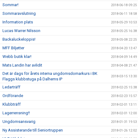
Sommar!
2018-06-18 09:25
Sommaravslutning
2018-06-11 18:58
Information plats
2018-05-29 10:53
Lucas Warrer Nilsson
2018-05-25 16:38
Backaluckeloppis!
2018-05-08 22:25
MFF Biljetter
2018-04-20 13:47
Webb butik klar!
2018-04-09 14:49
Mats Landin har avlidit
2018-04-08 21:47
Det är dags för årets interna ungdomsdomarkurs i BK
2018-03-15 13:30
Flaggs klubbstuga på Dalhems IP
Ledarträff
2018-02-25 15:38
Ordförande
2018-02-23 15:57
Klubbträff
2018-02-01 13:11
Lagerrensning!!
2018-02-01 12:00
Ungdomsansvarig
2018-01-31 19:53
Ny Assisterande till Seniortruppen
2018-01-26 12:02