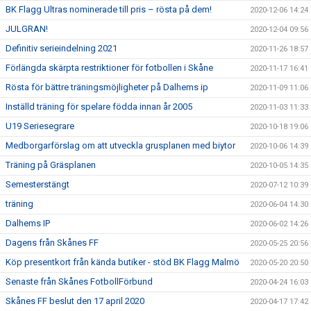
BK Flagg Ultras nominerade till pris – rösta på dem!
2020-12-06 14:24
JULGRAN!
2020-12-04 09:56
Definitiv serieindelning 2021
2020-11-26 18:57
Förlängda skärpta restriktioner för fotbollen i Skåne
2020-11-17 16:41
Rösta för bättre träningsmöjligheter på Dalhems ip
2020-11-09 11:06
Inställd träning för spelare födda innan år 2005
2020-11-03 11:33
U19 Seriesegrare
2020-10-18 19:06
Medborgarförslag om att utveckla grusplanen med biytor
2020-10-06 14:39
Träning på Gräsplanen
2020-10-05 14:35
Semesterstängt
2020-07-12 10:39
träning
2020-06-04 14:30
Dalhems IP
2020-06-02 14:26
Dagens från Skånes FF
2020-05-25 20:56
Köp presentkort från kända butiker - stöd BK Flagg Malmö
2020-05-20 20:50
Senaste från Skånes FotbollFörbund
2020-04-24 16:03
Skånes FF beslut den 17 april 2020
2020-04-17 17:42