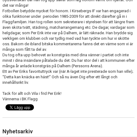
NYHETER
det var många!
Fotbollen betydde mycket för honom. I Kirsebergs IF var han engagerad i
olika funktioner under
perioden 1985-2009 för att direkt därefter gå in i
OM KLUBBEN
Flaggfamiljen. Han tog rollen som sekreterare i styrelsen för att längre fram
även sköta tvätt, städning, matcharrangemang etc. De dagar, vardagar som
KALENDER
helgdagar, som Per Erik inte var på Dalhem, är lätt räknade. Han brydde sig
verkligen om klubben och var tydlig med vad han tyckte om hur vi skötte
oss. Bakom de ibland bitska kommentarerna fanns det en värme som vi är
MATCHER
många som fått ta del av.
Du tog ofta upp behovet av konstgräs med dina vänner i partiet och inte
BILDGALLERI
minst i dina insändare påtalade du det. Du har stor del i att kommunen efter
många år anlade konstgräs på Dalhem (Perssons Arena).
DOKUMENT
Ett av Per Eriks favorituttryck var (när A-laget inte presterade som han ville);
“Detta kan knäcka en häst!” Och så nu även Dig efter ett långt och
innehållsrikt liv.
KÖP FÖRENINGSKLÄDER
Tack för allt och Vila i frid Per Erik!
VÅRA PARTNERS!
Vännerna i BK Flagg
Nyhetsarkiv