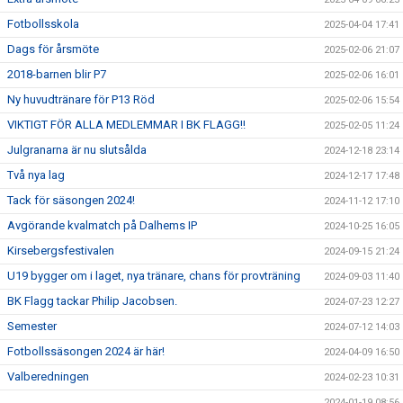
Fotbollsskola
2025-04-04 17:41
Dags för årsmöte
2025-02-06 21:07
2018-barnen blir P7
2025-02-06 16:01
Ny huvudtränare för P13 Röd
2025-02-06 15:54
VIKTIGT FÖR ALLA MEDLEMMAR I BK FLAGG!!
2025-02-05 11:24
Julgranarna är nu slutsålda
2024-12-18 23:14
Två nya lag
2024-12-17 17:48
Tack för säsongen 2024!
2024-11-12 17:10
Avgörande kvalmatch på Dalhems IP
2024-10-25 16:05
Kirsebergsfestivalen
2024-09-15 21:24
U19 bygger om i laget, nya tränare, chans för provträning
2024-09-03 11:40
BK Flagg tackar Philip Jacobsen.
2024-07-23 12:27
Semester
2024-07-12 14:03
Fotbollssäsongen 2024 är här!
2024-04-09 16:50
Valberedningen
2024-02-23 10:31
2024-01-19 08:56