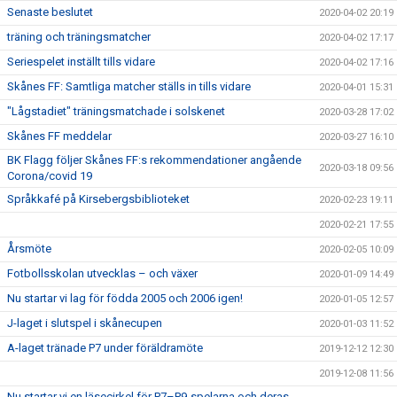
Senaste beslutet
2020-04-02 20:19
träning och träningsmatcher
2020-04-02 17:17
Seriespelet inställt tills vidare
2020-04-02 17:16
Skånes FF: Samtliga matcher ställs in tills vidare
2020-04-01 15:31
"Lågstadiet" träningsmatchade i solskenet
2020-03-28 17:02
Skånes FF meddelar
2020-03-27 16:10
BK Flagg följer Skånes FF:s rekommendationer angående
2020-03-18 09:56
Corona/covid 19
Språkkafé på Kirsebergsbiblioteket
2020-02-23 19:11
2020-02-21 17:55
Årsmöte
2020-02-05 10:09
Fotbollsskolan utvecklas – och växer
2020-01-09 14:49
Nu startar vi lag för födda 2005 och 2006 igen!
2020-01-05 12:57
J-laget i slutspel i skånecupen
2020-01-03 11:52
A-laget tränade P7 under föräldramöte
2019-12-12 12:30
2019-12-08 11:56
Nu startar vi en läsecirkel för P7–P9-spelarna och deras