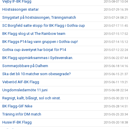
Vejby IF-BK Flagg
2015-08-07 10:04
Höstsäsongen startar
2015-07-29 16:39
Smygstart på höstsäsongen, Träningsmatch
2015-07-24 08:21
SC Borgfeld satte stopp för BK Flagg i Gothia cup
2015-07-17 11:45
BK Flagg slog ut ut The Rainbow team
2015-07-15 17:52
BK Flaggs P14-lag vann gruppen i Gothia cup!
2015-07-14 15:12
Gothia cup-äventyret har börjat för P14
2015-07-12 22:24
BK Flagg uppmärksammas i Sydsvenskan.
2015-06-22 07:44
Sommarjobbare på Dalhem
2015-06-18 14:16
Ska det bli 10 matcher som obesegrade?
2015-06-15 21:37
Veberöd AIF-BK Flagg
2015-06-11 19:21
Ungdomsledarmöte 11 juni
2015-06-08 22:54
Regnigt, kallt, blåsigt, sol och vinst.
2015-05-30 20:13
BK Flagg-GIF Nike
2015-05-28 14:51
Träning inför DM match
2015-05-25 20:34
Husie IF-BK Flagg
2015-05-20 18:38