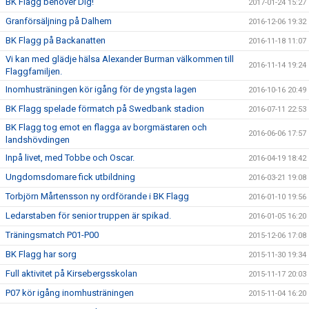
BK Flagg behöver Dig!
2017-01-24 15:27
Granförsäljning på Dalhem
2016-12-06 19:32
BK Flagg på Backanatten
2016-11-18 11:07
Vi kan med glädje hälsa Alexander Burman välkommen till
2016-11-14 19:24
Flaggfamiljen.
Inomhusträningen kör igång för de yngsta lagen
2016-10-16 20:49
BK Flagg spelade förmatch på Swedbank stadion
2016-07-11 22:53
BK Flagg tog emot en flagga av borgmästaren och
2016-06-06 17:57
landshövdingen
Inpå livet, med Tobbe och Oscar.
2016-04-19 18:42
Ungdomsdomare fick utbildning
2016-03-21 19:08
Torbjörn Mårtensson ny ordförande i BK Flagg
2016-01-10 19:56
Ledarstaben för senior truppen är spikad.
2016-01-05 16:20
Träningsmatch P01-P00
2015-12-06 17:08
BK Flagg har sorg
2015-11-30 19:34
Full aktivitet på Kirsebergsskolan
2015-11-17 20:03
P07 kör igång inomhusträningen
2015-11-04 16:20