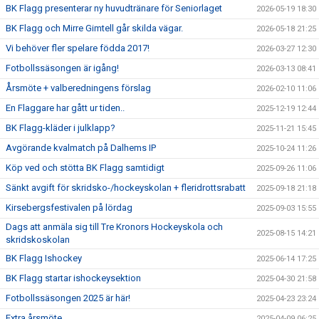
BK Flagg presenterar ny huvudtränare för Seniorlaget
2026-05-19 18:30
BK Flagg och Mirre Gimtell går skilda vägar.
2026-05-18 21:25
Vi behöver fler spelare födda 2017!
2026-03-27 12:30
Fotbollssäsongen är igång!
2026-03-13 08:41
Årsmöte + valberedningens förslag
2026-02-10 11:06
En Flaggare har gått ur tiden..
2025-12-19 12:44
BK Flagg-kläder i julklapp?
2025-11-21 15:45
Avgörande kvalmatch på Dalhems IP
2025-10-24 11:26
Köp ved och stötta BK Flagg samtidigt
2025-09-26 11:06
Sänkt avgift för skridsko-/hockeyskolan + fleridrottsrabatt
2025-09-18 21:18
Kirsebergsfestivalen på lördag
2025-09-03 15:55
Dags att anmäla sig till Tre Kronors Hockeyskola och
2025-08-15 14:21
skridskoskolan
BK Flagg Ishockey
2025-06-14 17:25
BK Flagg startar ishockeysektion
2025-04-30 21:58
Fotbollssäsongen 2025 är här!
2025-04-23 23:24
Extra årsmöte
2025-04-09 06:25