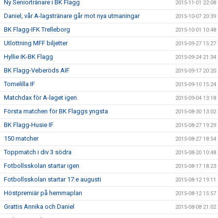
Ny Seniortränare i BK Flagg
2015-11-01 22:08
Daniel, vår A-lagstränare går mot nya utmaningar
2015-10-07 20:39
BK Flagg-IFK Trelleborg
2015-10-01 10:48
Utlottning MFF biljetter
2015-09-27 15:27
Hyllie IK-BK Flagg
2015-09-24 21:34
BK Flagg-Veberöds AIF
2015-09-17 20:20
Tomelilla IF
2015-09-10 15:24
Matchdax för A-laget igen.
2015-09-04 13:18
Första matchen för BK Flaggs yngsta
2015-08-30 13:02
BK Flagg-Husie IF
2015-08-27 19:29
150 matcher
2015-08-27 18:54
Toppmatch i div 3 södra
2015-08-20 10:48
Fotbollsskolan startar igen
2015-08-17 18:23
Fotbollsskolan startar 17:e augusti
2015-08-12 19:11
Höstpremiär på hemmaplan
2015-08-12 15:57
Grattis Annika och Daniel
2015-08-08 21:02