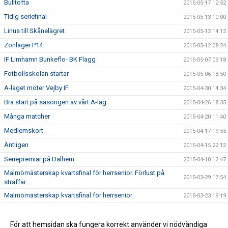
Bulltofta
2015-05-17 12:52
Tidig seriefinal
2015-05-13 10:00
Linus till Skånelägret
2015-05-12 14:12
Zonläger P14
2015-05-12 08:24
IF Limhamn Bunkeflo- BK Flagg
2015-05-07 09:18
Fotbollsskolan startar
2015-05-06 18:50
A-laget möter Vejby IF
2015-04-30 14:34
Bra start på säsongen av vårt A-lag
2015-04-26 18:35
Många matcher
2015-04-20 11:40
Medlemskort
2015-04-17 19:55
Äntligen
2015-04-15 22:12
Seriepremiär på Dalhem
2015-04-10 12:47
Malmömästerskap kvartsfinal för herrsenior. Förlust på
2015-03-29 17:54
straffar.
Malmömästerskap kvartsfinal för herrsenior
2015-03-23 19:19
Ledaremöte
2015-03-18 22:15
Ny hemsida
För att hemsidan ska fungera korrekt använder vi nödvändiga
2015-03-13 10:10