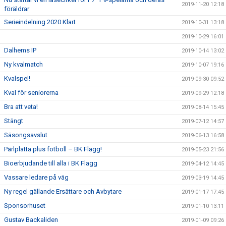
2019-11-20 12:18
föräldrar
Serieindelning 2020 Klart
2019-10-31 13:18
2019-10-29 16:01
Dalhems IP
2019-10-14 13:02
Ny kvalmatch
2019-10-07 19:16
Kvalspel!
2019-09-30 09:52
Kval för seniorerna
2019-09-29 12:18
Bra att veta!
2019-08-14 15:45
Stängt
2019-07-12 14:57
Säsongsavslut
2019-06-13 16:58
Pärlplatta plus fotboll – BK Flagg!
2019-05-23 21:56
Bioerbjudande till alla i BK Flagg
2019-04-12 14:45
Vassare ledare på väg
2019-03-19 14:45
Ny regel gällande Ersättare och Avbytare
2019-01-17 17:45
Sponsorhuset
2019-01-10 13:11
Gustav Backaliden
2019-01-09 09:26