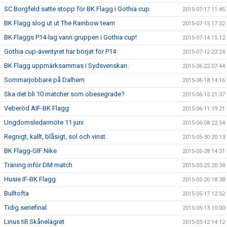
SC Borgfeld satte stopp för BK Flagg i Gothia cup
2015-07-17 11:45
BK Flagg slog ut ut The Rainbow team
2015-07-15 17:52
BK Flaggs P14-lag vann gruppen i Gothia cup!
2015-07-14 15:12
Gothia cup-äventyret har börjat för P14
2015-07-12 22:24
BK Flagg uppmärksammas i Sydsvenskan.
2015-06-22 07:44
Sommarjobbare på Dalhem
2015-06-18 14:16
Ska det bli 10 matcher som obesegrade?
2015-06-15 21:37
Veberöd AIF-BK Flagg
2015-06-11 19:21
Ungdomsledarmöte 11 juni
2015-06-08 22:54
Regnigt, kallt, blåsigt, sol och vinst.
2015-05-30 20:13
BK Flagg-GIF Nike
2015-05-28 14:51
Träning inför DM match
2015-05-25 20:34
Husie IF-BK Flagg
2015-05-20 18:38
Bulltofta
2015-05-17 12:52
Tidig seriefinal
2015-05-13 10:00
Linus till Skånelägret
2015-05-12 14:12