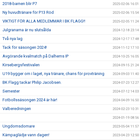
2018-barnen blir P7
2025-02-06 16:01
Ny huvudtränare för P13 Röd
2025-02-06 15:54
VIKTIGT FÖR ALLA MEDLEMMAR I BK FLAGG!!
2025-02-05 11:24
Julgranarna är nu slutsålda
2024-12-18 23:14
Två nya lag
2024-12-17 17:48
Tack för säsongen 2024!
2024-11-12 17:10
Avgörande kvalmatch på Dalhems IP
2024-10-25 16:05
Kirsebergsfestivalen
2024-09-15 21:24
U19 bygger om i laget, nya tränare, chans för provträning
2024-09-03 11:40
BK Flagg tackar Philip Jacobsen.
2024-07-23 12:27
Semester
2024-07-12 14:03
Fotbollssäsongen 2024 är här!
2024-04-09 16:50
Valberedningen
2024-02-23 10:31
2024-01-19 08:56
Ungdomsdomare
2023-05-04 11:57
Kämpaglädje vann dagen!
2023-04-23 12:50