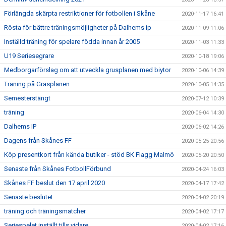
Förlängda skärpta restriktioner för fotbollen i Skåne
2020-11-17 16:41
Rösta för bättre träningsmöjligheter på Dalhems ip
2020-11-09 11:06
Inställd träning för spelare födda innan år 2005
2020-11-03 11:33
U19 Seriesegrare
2020-10-18 19:06
Medborgarförslag om att utveckla grusplanen med biytor
2020-10-06 14:39
Träning på Gräsplanen
2020-10-05 14:35
Semesterstängt
2020-07-12 10:39
träning
2020-06-04 14:30
Dalhems IP
2020-06-02 14:26
Dagens från Skånes FF
2020-05-25 20:56
Köp presentkort från kända butiker - stöd BK Flagg Malmö
2020-05-20 20:50
Senaste från Skånes FotbollFörbund
2020-04-24 16:03
Skånes FF beslut den 17 april 2020
2020-04-17 17:42
Senaste beslutet
2020-04-02 20:19
träning och träningsmatcher
2020-04-02 17:17
Seriespelet inställt tills vidare
2020-04-02 17:16