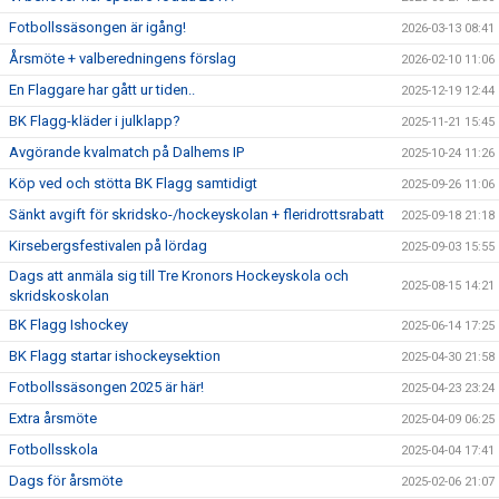
Fotbollssäsongen är igång!
2026-03-13 08:41
Årsmöte + valberedningens förslag
2026-02-10 11:06
En Flaggare har gått ur tiden..
2025-12-19 12:44
BK Flagg-kläder i julklapp?
2025-11-21 15:45
Avgörande kvalmatch på Dalhems IP
2025-10-24 11:26
Köp ved och stötta BK Flagg samtidigt
2025-09-26 11:06
Sänkt avgift för skridsko-/hockeyskolan + fleridrottsrabatt
2025-09-18 21:18
Kirsebergsfestivalen på lördag
2025-09-03 15:55
Dags att anmäla sig till Tre Kronors Hockeyskola och
2025-08-15 14:21
skridskoskolan
BK Flagg Ishockey
2025-06-14 17:25
BK Flagg startar ishockeysektion
2025-04-30 21:58
Fotbollssäsongen 2025 är här!
2025-04-23 23:24
Extra årsmöte
2025-04-09 06:25
Fotbollsskola
2025-04-04 17:41
Dags för årsmöte
2025-02-06 21:07