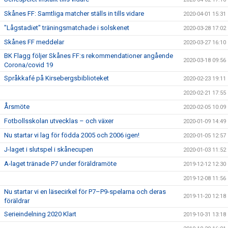
Skånes FF: Samtliga matcher ställs in tills vidare
2020-04-01 15:31
"Lågstadiet" träningsmatchade i solskenet
2020-03-28 17:02
Skånes FF meddelar
2020-03-27 16:10
BK Flagg följer Skånes FF:s rekommendationer angående
2020-03-18 09:56
Corona/covid 19
Språkkafé på Kirsebergsbiblioteket
2020-02-23 19:11
2020-02-21 17:55
Årsmöte
2020-02-05 10:09
Fotbollsskolan utvecklas – och växer
2020-01-09 14:49
Nu startar vi lag för födda 2005 och 2006 igen!
2020-01-05 12:57
J-laget i slutspel i skånecupen
2020-01-03 11:52
A-laget tränade P7 under föräldramöte
2019-12-12 12:30
2019-12-08 11:56
Nu startar vi en läsecirkel för P7–P9-spelarna och deras
2019-11-20 12:18
föräldrar
Serieindelning 2020 Klart
2019-10-31 13:18