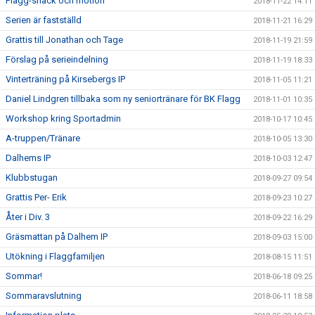
Flagg-snack och motion
2018-11-22 14:11
Serien är fastställd
2018-11-21 16:29
Grattis till Jonathan och Tage
2018-11-19 21:59
Förslag på serieindelning
2018-11-19 18:33
Vinterträning på Kirsebergs IP
2018-11-05 11:21
Daniel Lindgren tillbaka som ny seniortränare för BK Flagg
2018-11-01 10:35
Workshop kring Sportadmin
2018-10-17 10:45
A-truppen/Tränare
2018-10-05 13:30
Dalhems IP
2018-10-03 12:47
Klubbstugan
2018-09-27 09:54
Grattis Per- Erik
2018-09-23 10:27
Åter i Div. 3
2018-09-22 16:29
Gräsmattan på Dalhem IP
2018-09-03 15:00
Utökning i Flaggfamiljen
2018-08-15 11:51
Sommar!
2018-06-18 09:25
Sommaravslutning
2018-06-11 18:58