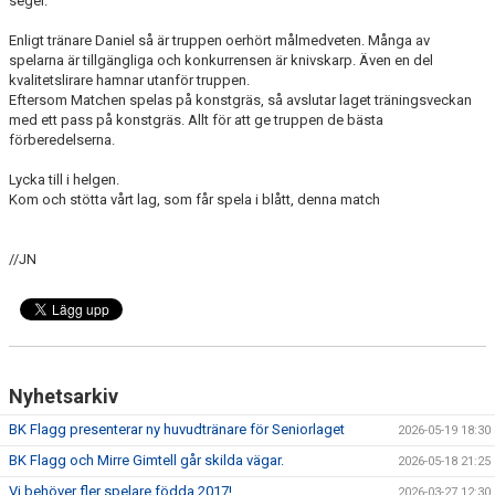
seger.
NYHETER
Enligt tränare Daniel så är truppen oerhört målmedveten. Många av
spelarna är tillgängliga och konkurrensen är knivskarp. Även en del
OM KLUBBEN
kvalitetslirare hamnar utanför truppen.
Eftersom Matchen spelas på konstgräs, så avslutar laget träningsveckan
KALENDER
med ett pass på konstgräs. Allt för att ge truppen de bästa
förberedelserna.
MATCHER
Lycka till i helgen.
Kom och stötta vårt lag, som får spela i blått, denna match
BILDGALLERI
DOKUMENT
//JN
KÖP FÖRENINGSKLÄDER
VÅRA PARTNERS!
Nyhetsarkiv
BK Flagg presenterar ny huvudtränare för Seniorlaget
2026-05-19 18:30
BK Flagg och Mirre Gimtell går skilda vägar.
2026-05-18 21:25
Vi behöver fler spelare födda 2017!
2026-03-27 12:30