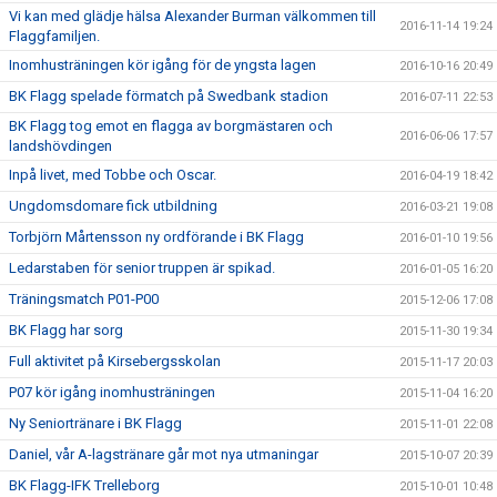
Vi kan med glädje hälsa Alexander Burman välkommen till
2016-11-14 19:24
Flaggfamiljen.
Inomhusträningen kör igång för de yngsta lagen
2016-10-16 20:49
BK Flagg spelade förmatch på Swedbank stadion
2016-07-11 22:53
BK Flagg tog emot en flagga av borgmästaren och
2016-06-06 17:57
landshövdingen
Inpå livet, med Tobbe och Oscar.
2016-04-19 18:42
Ungdomsdomare fick utbildning
2016-03-21 19:08
Torbjörn Mårtensson ny ordförande i BK Flagg
2016-01-10 19:56
Ledarstaben för senior truppen är spikad.
2016-01-05 16:20
Träningsmatch P01-P00
2015-12-06 17:08
BK Flagg har sorg
2015-11-30 19:34
Full aktivitet på Kirsebergsskolan
2015-11-17 20:03
P07 kör igång inomhusträningen
2015-11-04 16:20
Ny Seniortränare i BK Flagg
2015-11-01 22:08
Daniel, vår A-lagstränare går mot nya utmaningar
2015-10-07 20:39
BK Flagg-IFK Trelleborg
2015-10-01 10:48