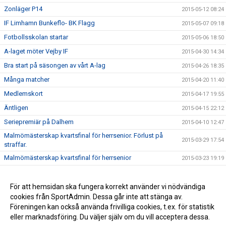
Zonläger P14
2015-05-12 08:24
IF Limhamn Bunkeflo- BK Flagg
2015-05-07 09:18
Fotbollsskolan startar
2015-05-06 18:50
A-laget möter Vejby IF
2015-04-30 14:34
Bra start på säsongen av vårt A-lag
2015-04-26 18:35
Många matcher
2015-04-20 11:40
Medlemskort
2015-04-17 19:55
Äntligen
2015-04-15 22:12
Seriepremiär på Dalhem
2015-04-10 12:47
Malmömästerskap kvartsfinal för herrsenior. Förlust på
2015-03-29 17:54
straffar.
Malmömästerskap kvartsfinal för herrsenior
2015-03-23 19:19
Ledaremöte
2015-03-18 22:15
Ny hemsida
För att hemsidan ska fungera korrekt använder vi nödvändiga
2015-03-13 10:10
cookies från SportAdmin. Dessa går inte att stänga av.
Fair Play pris
2015-02-25 09:29
Föreningen kan också använda frivilliga cookies, t.ex. för statistik
eller marknadsföring. Du väljer själv om du vill acceptera dessa.