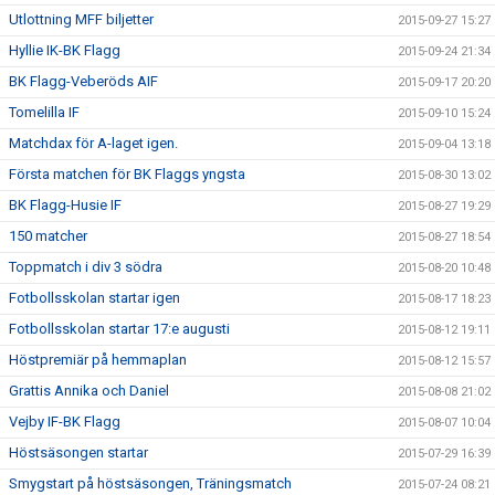
Utlottning MFF biljetter
2015-09-27 15:27
Hyllie IK-BK Flagg
2015-09-24 21:34
BK Flagg-Veberöds AIF
2015-09-17 20:20
Tomelilla IF
2015-09-10 15:24
Matchdax för A-laget igen.
2015-09-04 13:18
Första matchen för BK Flaggs yngsta
2015-08-30 13:02
BK Flagg-Husie IF
2015-08-27 19:29
150 matcher
2015-08-27 18:54
Toppmatch i div 3 södra
2015-08-20 10:48
Fotbollsskolan startar igen
2015-08-17 18:23
Fotbollsskolan startar 17:e augusti
2015-08-12 19:11
Höstpremiär på hemmaplan
2015-08-12 15:57
Grattis Annika och Daniel
2015-08-08 21:02
Vejby IF-BK Flagg
2015-08-07 10:04
Höstsäsongen startar
2015-07-29 16:39
Smygstart på höstsäsongen, Träningsmatch
2015-07-24 08:21