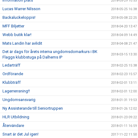
Information plats
2018-05-29 10:53
Lucas Warrer Nilsson
2018-05-25 16:38
Backaluckeloppis!
2018-05-08 22:25
MFF Biljetter
2018-04-20 13:47
Webb butik klar!
2018-04-09 14:49
Mats Landin har avlidit
2018-04-08 21:47
Det är dags för årets interna ungdomsdomarkurs i BK
2018-03-15 13:30
Flaggs klubbstuga på Dalhems IP
Ledarträff
2018-02-25 15:38
Ordförande
2018-02-23 15:57
Klubbträff
2018-02-01 13:11
Lagerrensning!!
2018-02-01 12:00
Ungdomsansvarig
2018-01-31 19:53
Ny Assisterande till Seniortruppen
2018-01-26 12:02
HLR Utbildning
2018-01-23 09:22
Återvändare
2018-01-11 16:59
Snart är det Jul igen!
2017-11-22 11:50