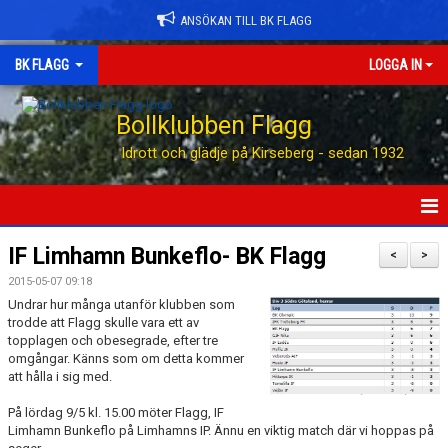
ANSÖKAN TILL BK FLAGG
BK FLAGG
LOGGA IN
Bollklubben Flagg
Idrott och glädje på Kirseberg - sedan 1932
HEM
IF Limhamn Bunkeflo- BK Flagg
<
>
2015-05-07 09:18
ANSÖK TILL BK FLAGG
Undrar hur många utanför klubben som
trodde att Flagg skulle vara ett av
STÖTTA BK FLAGG
topplagen och obesegrade, efter tre
omgångar. Känns som om detta kommer
KONTAKT
att hålla i sig med.
På lördag 9/5 kl. 15.00 möter Flagg, IF
AVGIFTER
Limhamn Bunkeflo på Limhamns IP. Ännu en viktig match där vi hoppas på