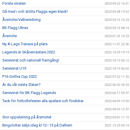
Första vinsten
2023-04-22 16:01
Gå med i och stötta Flaggs egen klack!
2023-03-28 19:52
Årsmöte/Valberedning
2023-03-16 10:23
BK Flagg Ultras
2023-03-10 08:14
Årsmöte
2023-01-25 10:23
Ny A-Lags Tränare på plats
2022-11-07 22:36
Legends är Skånemästare 2022
2022-10-29 19:19
Serievinst och nationell framgång!
2022-10-19 06:12
Serievinst U19
2022-10-19 06:02
P16 Gothia Cup 2022
2022-07-22 11:35
Är du vår nästa Zlatan?
2022-06-20 20:33
Serievinst för BK Flagg Legends
2022-06-17 09:37
Tack för fotbollsfesten alla spelare och föräldrar
2022-04-09 19:50
2022-04-03 12:37
Stor uppslutning på årsmötet
2022-03-01 11:15
Bingolotter säljs idag kl 12–13 på Dalhem
2021-12-23 09:13