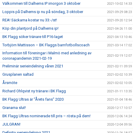
Välkommen till Dalhems IP imorgon 3 oktober
2021-10-02 14:33
Loppis på Dalhems ip nu på söndag, 3 oktober
2021-09-29 08:23
REA! Säckarna kostar nu 33:-/st!
2021-09-20 12:54
Köp din plantjord på Dalhems ip!
2021-04-26 11:00
BK Flagg söker tränare till P16-laget
2021-04-13 10:46
Torbjörn Mattisson – BK Flaggs barnfotbollscoach
2021-03-14 17:02
Information till föreningar i Malmö med anledning av
2021-02-19 12:07
coronapandemin 2021-02-19
Preliminär serieindelning våren 2021
2021-02-11 09:59
Grusplanen saltad
2021-02-02 10:39
Årsmöte
2021-02-02 10:05
Richard Ohlqvist ny tränare i BK Flagg
2021-01-11 13:35
BK Flagg Ultras är ”Årets fans” 2020
2021-01-04 18:46
Granarna slut!
2020-12-17 10:57
BK Flagg Ultras nominerade till pris – rösta på dem!
2020-12-06 14:24
JULGRAN!
2020-12-04 09:56
Definitiv serieindelning 2021
2020-11-26 18:57