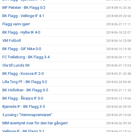
MF Pelister - BK Flagg 0-2
2018-08-16 20:36
BK Flagg - Vellinge IF 4-1
2018-08-09 20:54
Flagg vann igen!
2018-06-21 11:11
BK Flagg - Hyllie IK 4-0
2018-06-18 22:07
VM Fotboll
2018-06-16 23:08
BK Flagg - GIF Nike 0-0
2018-06-10 19:30
FC Trelleborg - BK Flagg 3-4
2018-06-04 11:12
Ola till Lunds SK
2018-06-01 13:53
BK Flagg - Kosova IF 2-0
2018-05-31 20:38
Lilla Torg FF - BK Flagg 0-2
2018-05-24 09:46
BK Höllviken - BK Flagg 0-5
2018-05-21 11:33
BK Flagg - Åkarps IF 0-0
2018-05-13 19:06
Bjärreds IF - BK Flagg 3-5
2018-05-05 09:59
3 poäng i "Hemmapremiären"
2018-04-29 10:04
MM-äventyret över för den här gången!
2018-04-26 09:34
Vellinge IF - BK Flagg 3-1
2018-04-22 19:16