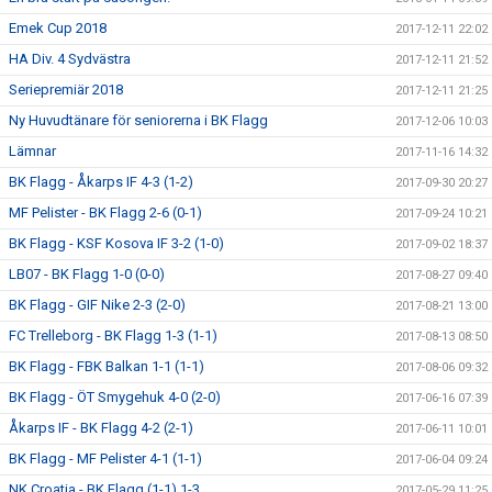
Emek Cup 2018
2017-12-11 22:02
HA Div. 4 Sydvästra
2017-12-11 21:52
Seriepremiär 2018
2017-12-11 21:25
Ny Huvudtänare för seniorerna i BK Flagg
2017-12-06 10:03
Lämnar
2017-11-16 14:32
BK Flagg - Åkarps IF 4-3 (1-2)
2017-09-30 20:27
MF Pelister - BK Flagg 2-6 (0-1)
2017-09-24 10:21
BK Flagg - KSF Kosova IF 3-2 (1-0)
2017-09-02 18:37
LB07 - BK Flagg 1-0 (0-0)
2017-08-27 09:40
BK Flagg - GIF Nike 2-3 (2-0)
2017-08-21 13:00
FC Trelleborg - BK Flagg 1-3 (1-1)
2017-08-13 08:50
BK Flagg - FBK Balkan 1-1 (1-1)
2017-08-06 09:32
BK Flagg - ÖT Smygehuk 4-0 (2-0)
2017-06-16 07:39
Åkarps IF - BK Flagg 4-2 (2-1)
2017-06-11 10:01
BK Flagg - MF Pelister 4-1 (1-1)
2017-06-04 09:24
NK Croatia - BK Flagg (1-1) 1-3
2017-05-29 11:25