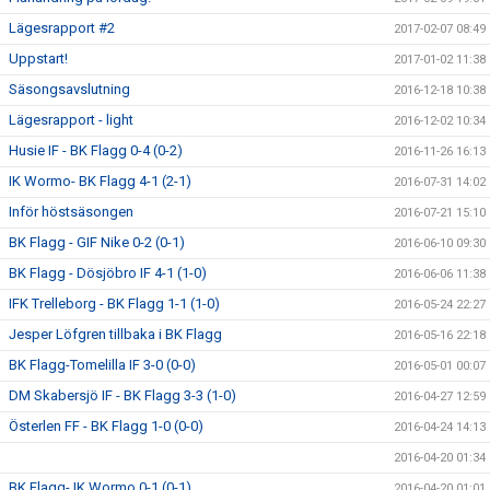
Lägesrapport #2
2017-02-07 08:49
Uppstart!
2017-01-02 11:38
Säsongsavslutning
2016-12-18 10:38
Lägesrapport - light
2016-12-02 10:34
Husie IF - BK Flagg 0-4 (0-2)
2016-11-26 16:13
IK Wormo- BK Flagg 4-1 (2-1)
2016-07-31 14:02
Inför höstsäsongen
2016-07-21 15:10
BK Flagg - GIF Nike 0-2 (0-1)
2016-06-10 09:30
BK Flagg - Dösjöbro IF 4-1 (1-0)
2016-06-06 11:38
IFK Trelleborg - BK Flagg 1-1 (1-0)
2016-05-24 22:27
Jesper Löfgren tillbaka i BK Flagg
2016-05-16 22:18
BK Flagg-Tomelilla IF 3-0 (0-0)
2016-05-01 00:07
DM Skabersjö IF - BK Flagg 3-3 (1-0)
2016-04-27 12:59
Österlen FF - BK Flagg 1-0 (0-0)
2016-04-24 14:13
2016-04-20 01:34
BK Flagg- IK Wormo 0-1 (0-1)
2016-04-20 01:01