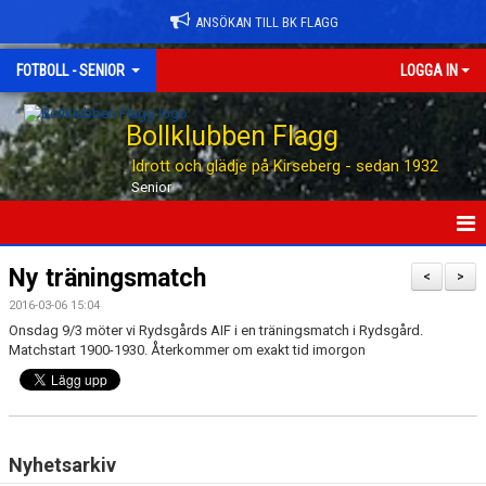
ANSÖKAN TILL BK FLAGG
FOTBOLL - SENIOR
LOGGA IN
Bollklubben Flagg
Idrott och glädje på Kirseberg - sedan 1932
Senior
HEM
Ny träningsmatch
<
>
2016-03-06 15:04
NYHETER
Onsdag 9/3 möter vi Rydsgårds AIF i en träningsmatch i Rydsgård.
Matchstart 1900-1930. Återkommer om exakt tid imorgon
TABELLEN
KALENDER
MATCHER
Nyhetsarkiv