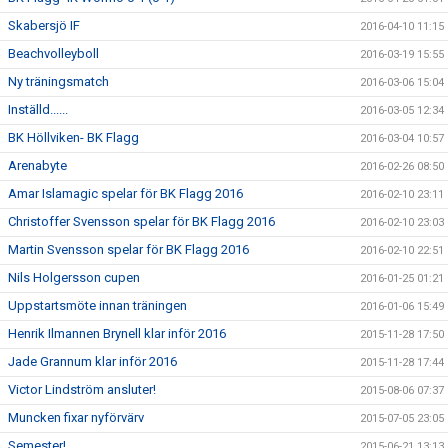
Skabersjö IF
2016-04-10 11:15
Beachvolleyboll
2016-03-19 15:55
Ny träningsmatch
2016-03-06 15:04
Inställd......
2016-03-05 12:34
BK Höllviken- BK Flagg
2016-03-04 10:57
Arenabyte
2016-02-26 08:50
Amar Islamagic spelar för BK Flagg 2016
2016-02-10 23:11
Christoffer Svensson spelar för BK Flagg 2016
2016-02-10 23:03
Martin Svensson spelar för BK Flagg 2016
2016-02-10 22:51
Nils Holgersson cupen
2016-01-25 01:21
Uppstartsmöte innan träningen
2016-01-06 15:49
Henrik Ilmannen Brynell klar inför 2016
2015-11-28 17:50
Jade Grannum klar inför 2016
2015-11-28 17:44
Victor Lindström ansluter!
2015-08-06 07:37
Muncken fixar nyförvärv
2015-07-05 23:05
Semester!
2015-06-21 13:13