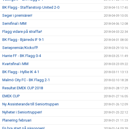
BK Flagg - Staffanstorp United 2-0
2018-04-15 17:45
Seger i premiären!
2018-04-09 10:05
Semifinal i MM
2018-04-06 12:08
Flagg vidare på straffar!
2018-04-03 22:34
BK Flagg - Bjärreds IF 9-1
2018-04-01 08:00
Seriepremiär/Kickoff!
2018-03-29 10:16
Harrie FF - BK Flagg 0-4
2018-03-25 11:49
Kvartsfinal i MM
2018-03-23 09:22
BK Flagg - Hyllie IK 4-1
2018-03-11 13:13
Malmö City FC - BK Flagg 2-1
2018-02-10 18:28
Resultat EMEK CUP 2018
2018-01-28 17:29
EMEK CUP
2018-01-27 16:05
Ny Assisterande till Seniortruppen
2018-01-26 12:09
Nyheter i Seniortruppen!
2018-01-25 22:12
Planering februari
2018-01-21 11:23
En bra start på säsongen!
2018-01-14 09:39