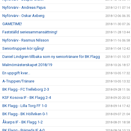
Nyförvärv - Andreas Pajus
2018-12-11 07:14
Nyförvärv - Oskar Axberg
2018-12-06 06:35
GAMETIME!
2018-11-30 07:26
Fastställd seriesammansättning!
2018-11-28 13:44
Nyförvärv - Rasmus Nilsson
2018-11-16 06:58
Seniortruppen kör igång!
2018-11-04 12:42
Daniel Lindgren tillbaka som ny seniortränare för BK Flagg
2018-11-01 10:37
Malmömästerskapet 2018/19
2018-10-26 18:57
En uppgift kvar...
2018-10-05 17:32
A-Truppen/Tränare
2018-10-05 13:32
BK Flagg - FC Trelleborg 2-3
2018-09-28 11:56
KSF Kosova IF - BK Flagg 2-4
2018-09-20 20:52
BK Flagg - Lilla Torg FF 1-0
2018-09-14 17:42
BK Flagg - BK Höllviken 0-1
2018-09-07 21:04
Åkarps IF - BK Flagg 1-2
2018-08-31 18:58
BK Flagg - Bjärreds IF 4-0
2018-08-24 10:19