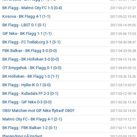
BK Flagg - Malmö City FC 1-5 (0-4)
2017-05-27 07:27
Kosova - BK Flagg 4-1 (1-1)
2017-05-22 10:43
BK Flagg - LB07 0-1 (0-1)
2017-05-14 09:05
GIF Nike - BK Flagg 1-1 (1-1)
2017-05-06 19:53
BK Flagg - FC Trelleborg 3-1 (3-1)
2017-04-30 08:47
FBK Balkan - BK Flagg 3-0 (0-0)
2017-04-23 09:28
BK Flagg - BK Höllviken 3-0 (0-0)
2017-04-15 16:56
ÖT Smygehuk - BK Flagg 0-1 (0-0)
2017-04-09 09:15
BK Höllviken - BK Flagg 1-3 (1-1)
2017-03-26 16:26
BK Flagg - Hyllie IK 0-1 (0-0)
2017-03-19 03:07
BK Flagg - Kulladals FF 2-3 (0-1)
2017-03-12 09:18
BK Flagg - GIF Nike 0-3 (0-0)
2017-02-26 15:42
OBS! Matchen mot GIF Nike flyttad! OBS!!
2017-02-24 14:05
Malmö City FC - BK Flagg 4-1 (2-1)
2017-02-19 12:11
BK Flagg - FBK Balkan 1-2 (0-1)
2017-02-11 16:49
Planändring på lördag!
2017-02-09 19:51