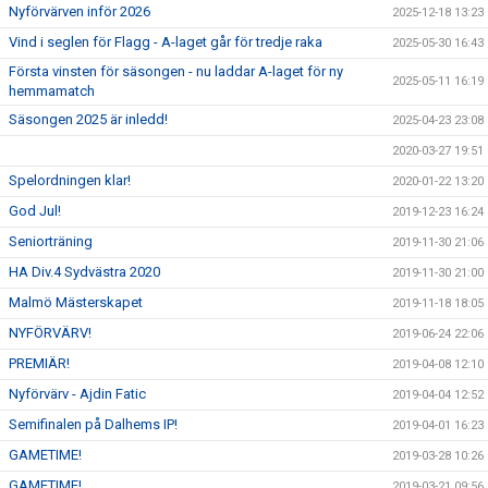
Nyförvärven inför 2026
TRUPPEN
2025-12-18 13:23
Vind i seglen för Flagg - A-laget går för tredje raka
2025-05-30 16:43
NYFÖRVÄRV
Första vinsten för säsongen - nu laddar A-laget för ny
2025-05-11 16:19
hemmamatch
SPELARRÅD
Säsongen 2025 är inledd!
2025-04-23 23:08
2020-03-27 19:51
STATISTIK
Spelordningen klar!
2020-01-22 13:20
MATCHREFERAT TIDIGARE ÅR
God Jul!
2019-12-23 16:24
Seniorträning
2019-11-30 21:06
HA Div.4 Sydvästra 2020
2019-11-30 21:00
Malmö Mästerskapet
2019-11-18 18:05
NYFÖRVÄRV!
2019-06-24 22:06
PREMIÄR!
2019-04-08 12:10
Nyförvärv - Ajdin Fatic
2019-04-04 12:52
Semifinalen på Dalhems IP!
2019-04-01 16:23
GAMETIME!
2019-03-28 10:26
GAMETIME!
2019-03-21 09:56