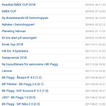
Resultat EMEK CUP 2018
2018-01-28 17:29
EMEK CUP
2018-01-27 16:05
Ny Assisterande till Seniortruppen
2018-01-26 12:09
Nyheter i Seniortruppen!
2018-01-25 22:12
Planering februari
2018-01-21 11:23
En bra start på säsongen!
2018-01-14 09:39
Emek Cup 2018
2017-12-11 22:02
HA Div. 4 Sydvästra
2017-12-11 21:52
Seriepremiär 2018
2017-12-11 21:25
Ny Huvudtänare för seniorerna i BK Flagg
2017-12-06 10:03
Lämnar
2017-11-16 14:32
BK Flagg - Åkarps IF 4-3 (1-2)
2017-09-30 20:27
MF Pelister - BK Flagg 2-6 (0-1)
2017-09-24 10:21
BK Flagg - KSF Kosova IF 3-2 (1-0)
2017-09-02 18:37
LB07 - BK Flagg 1-0 (0-0)
2017-08-27 09:40
BK Flagg - GIF Nike 2-3 (2-0)
2017-08-21 13:00