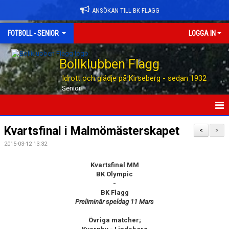
ANSÖKAN TILL BK FLAGG
FOTBOLL - SENIOR
LOGGA IN
Bollklubben Flagg
Idrott och glädje på Kirseberg - sedan 1932
Senior
HEM
Kvartsfinal i Malmömästerskapet
<
>
2015-03-12 13:32
NYHETER
Kvartsfinal MM
TABELLEN
BK Olympic
-
KALENDER
BK Flagg
Preliminär speldag 11 Mars
MATCHER
Övriga matcher;