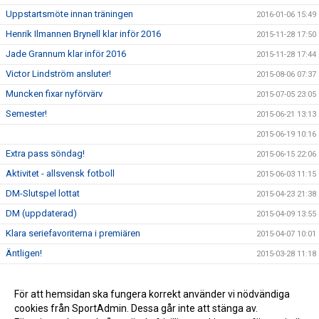
Uppstartsmöte innan träningen
2016-01-06 15:49
Henrik Ilmannen Brynell klar inför 2016
2015-11-28 17:50
Jade Grannum klar inför 2016
2015-11-28 17:44
Victor Lindström ansluter!
2015-08-06 07:37
Muncken fixar nyförvärv
2015-07-05 23:05
Semester!
2015-06-21 13:13
2015-06-19 10:16
Extra pass söndag!
2015-06-15 22:06
Aktivitet - allsvensk fotboll
2015-06-03 11:15
DM-Slutspel lottat
2015-04-23 21:38
DM (uppdaterad)
2015-04-09 13:55
Klara seriefavoriterna i premiären
2015-04-07 10:01
Äntligen!
2015-03-28 11:18
Kick Off 2015
2015-03-18 09:51
Familjen Körseus har fått tillökning...
För att hemsidan ska fungera korrekt använder vi nödvändiga
2015-03-12 13:33
cookies från SportAdmin. Dessa går inte att stänga av.
Kvartsfinal i Malmömästerskapet
2015-03-12 13:32