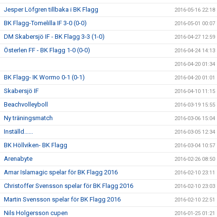
Jesper Löfgren tillbaka i BK Flagg
2016-05-16 22:18
BK Flagg-Tomelilla IF 3-0 (0-0)
2016-05-01 00:07
DM Skabersjö IF - BK Flagg 3-3 (1-0)
2016-04-27 12:59
Österlen FF - BK Flagg 1-0 (0-0)
2016-04-24 14:13
2016-04-20 01:34
BK Flagg- IK Wormo 0-1 (0-1)
2016-04-20 01:01
Skabersjö IF
2016-04-10 11:15
Beachvolleyboll
2016-03-19 15:55
Ny träningsmatch
2016-03-06 15:04
Inställd......
2016-03-05 12:34
BK Höllviken- BK Flagg
2016-03-04 10:57
Arenabyte
2016-02-26 08:50
Amar Islamagic spelar för BK Flagg 2016
2016-02-10 23:11
Christoffer Svensson spelar för BK Flagg 2016
2016-02-10 23:03
Martin Svensson spelar för BK Flagg 2016
2016-02-10 22:51
Nils Holgersson cupen
2016-01-25 01:21