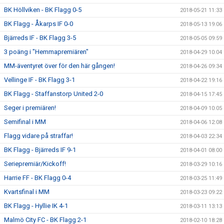
BK Höllviken - BK Flagg 0-5
2018-05-21 11:33
BK Flagg - Åkarps IF 0-0
2018-05-13 19:06
Bjärreds IF - BK Flagg 3-5
2018-05-05 09:59
3 poäng i "Hemmapremiären"
2018-04-29 10:04
MM-äventyret över för den här gången!
2018-04-26 09:34
Vellinge IF - BK Flagg 3-1
2018-04-22 19:16
BK Flagg - Staffanstorp United 2-0
2018-04-15 17:45
Seger i premiären!
2018-04-09 10:05
Semifinal i MM
2018-04-06 12:08
Flagg vidare på straffar!
2018-04-03 22:34
BK Flagg - Bjärreds IF 9-1
2018-04-01 08:00
Seriepremiär/Kickoff!
2018-03-29 10:16
Harrie FF - BK Flagg 0-4
2018-03-25 11:49
Kvartsfinal i MM
2018-03-23 09:22
BK Flagg - Hyllie IK 4-1
2018-03-11 13:13
Malmö City FC - BK Flagg 2-1
2018-02-10 18:28