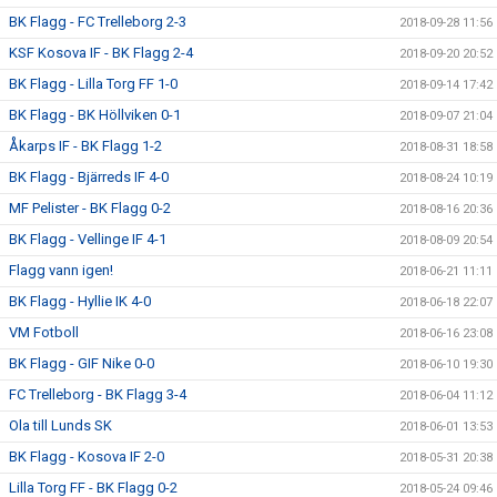
BK Flagg - FC Trelleborg 2-3
2018-09-28 11:56
KSF Kosova IF - BK Flagg 2-4
2018-09-20 20:52
BK Flagg - Lilla Torg FF 1-0
2018-09-14 17:42
BK Flagg - BK Höllviken 0-1
2018-09-07 21:04
Åkarps IF - BK Flagg 1-2
2018-08-31 18:58
BK Flagg - Bjärreds IF 4-0
2018-08-24 10:19
MF Pelister - BK Flagg 0-2
2018-08-16 20:36
BK Flagg - Vellinge IF 4-1
2018-08-09 20:54
Flagg vann igen!
2018-06-21 11:11
BK Flagg - Hyllie IK 4-0
2018-06-18 22:07
VM Fotboll
2018-06-16 23:08
BK Flagg - GIF Nike 0-0
2018-06-10 19:30
FC Trelleborg - BK Flagg 3-4
2018-06-04 11:12
Ola till Lunds SK
2018-06-01 13:53
BK Flagg - Kosova IF 2-0
2018-05-31 20:38
Lilla Torg FF - BK Flagg 0-2
2018-05-24 09:46