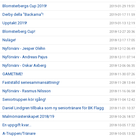
Blomsterbergs Cup 2019!
2019-01-29 19:51
Derby della ”Backarna”!
2019-01-17 11:59
Upptakt 2019!
2019-01-13 12:19
Blomsterberg Cup!
2018-12-27 20:36
Nuläge!
2018-12-17 17:05
Nyförvärv - Jesper Oléhn
2018-12-12 06:49
Nyförvärv - Andreas Pajus
2018-12-11 07:14
Nyförvärv - Oskar Axberg
2018-12-06 06:35
GAMETIME!
2018-11-30 07:26
Fastställd seriesammansättning!
2018-11-28 13:44
Nyförvärv - Rasmus Nilsson
2018-11-16 06:58
Seniortruppen kör igång!
2018-11-04 12:42
Daniel Lindgren tillbaka som ny seniortränare för BK Flagg
2018-11-01 10:37
Malmömästerskapet 2018/19
2018-10-26 18:57
En uppgift kvar...
2018-10-05 17:32
A-Truppen/Tränare
2018-10-05 13:32