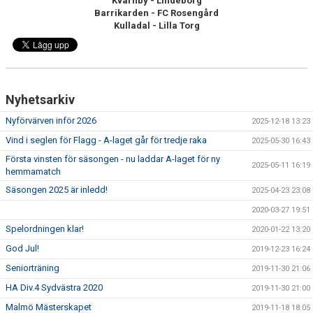
Kvarnby - Lindeborg
TRUPPEN
Barrikarden - FC Rosengård
Kulladal - Lilla Torg
NYFÖRVÄRV
SPELARRÅD
Nyhetsarkiv
STATISTIK
Nyförvärven inför 2026
2025-12-18 13:23
MATCHREFERAT TIDIGARE ÅR
Vind i seglen för Flagg - A-laget går för tredje raka
2025-05-30 16:43
Första vinsten för säsongen - nu laddar A-laget för ny
2025-05-11 16:19
hemmamatch
Säsongen 2025 är inledd!
2025-04-23 23:08
2020-03-27 19:51
Spelordningen klar!
2020-01-22 13:20
God Jul!
2019-12-23 16:24
Seniorträning
2019-11-30 21:06
HA Div.4 Sydvästra 2020
2019-11-30 21:00
Malmö Mästerskapet
2019-11-18 18:05