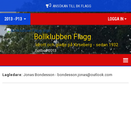
ANSÖKAN TILL BK FLAGG
2013 - P13
LOGGA IN
Bollklubben Flagg
Idrott och glädje på Kirseberg - sedan 1932
Fotboll 2013
HEM
Lagledare:
Jonas Bondesson - bondesson.jonas@outlook.com
NYHETER
KALENDER
MATCHER
TRUPPEN