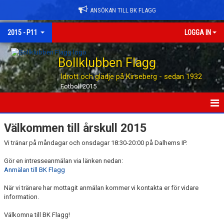
ANSÖKAN TILL BK FLAGG
2015 - P11
LOGGA IN
Bollklubben Flagg
Idrott och glädje på Kirseberg - sedan 1932
Fotboll 2015
HEM
Välkommen till årskull 2015
Vi tränar på måndagar och onsdagar 18:30-20:00 på Dalhems IP.
KALENDER
Gör en intresseanmälan via länken nedan:
MATCHER
Anmälan till BK Flagg
TRUPPEN
När vi tränare har mottagit anmälan kommer vi kontakta er för vidare
information.
KONTAKT
Välkomna till BK Flagg!