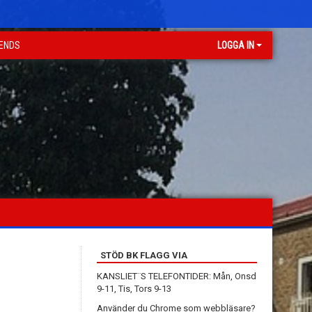
GENDS
LOGGA IN
STÖD BK FLAGG VIA
KANSLIET¨S TELEFONTIDER: Mån, Onsd
9-11, Tis, Tors 9-13
Använder du Chrome som webbläsare?