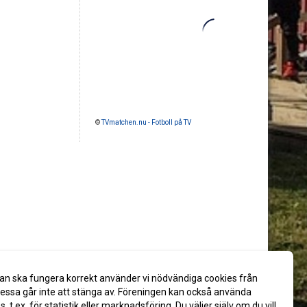
©
TVmatchen.nu - Fotboll på TV
an ska fungera korrekt använder vi nödvändiga cookies från
ssa går inte att stänga av. Föreningen kan också använda
es, t.ex. för statistik eller marknadsföring. Du väljer själv om du vill