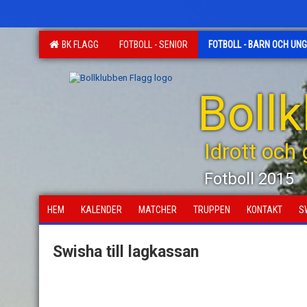
BK FLAGG
FOTBOLL - SENIOR
FOTBOLL - BARN OCH UN
Boll
Idrott och
Fotboll 2015
HEM
KALENDER
MATCHER
TRUPPEN
KONTAKT
S
Swisha till lagkassan