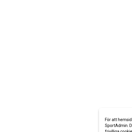
För att hemsid
SportAdmin. De
frivilliga cooki