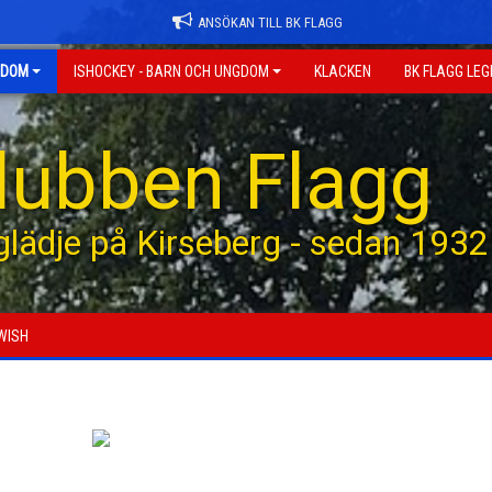
ANSÖKAN TILL BK FLAGG
GDOM
ISHOCKEY - BARN OCH UNGDOM
KLACKEN
BK FLAGG LE
klubben Flagg
 glädje på Kirseberg - sedan 1932
WISH