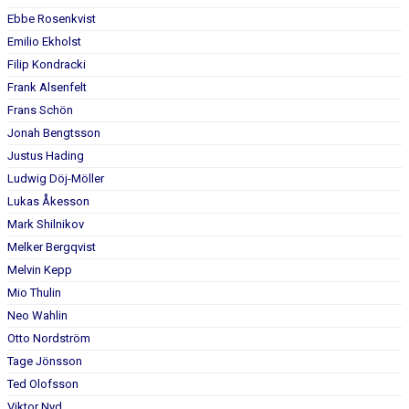
BILDGALLERI
Ebbe Rosenkvist
Emilio Ekholst
DOKUMENT
Filip Kondracki
Frank Alsenfelt
KONTAKT
Frans Schön
SWISCH
Jonah Bengtsson
Justus Hading
Ludwig Döj-Möller
Lukas Åkesson
Mark Shilnikov
Melker Bergqvist
Melvin Kepp
Mio Thulin
Neo Wahlin
Otto Nordström
Tage Jönsson
Ted Olofsson
Viktor Nyd