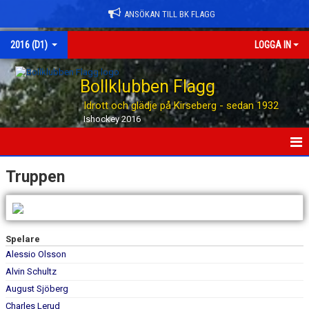
ANSÖKAN TILL BK FLAGG
2016 (D1)
LOGGA IN
Bollklubben Flagg
Idrott och glädje på Kirseberg - sedan 1932
Ishockey 2016
HEM
Truppen
NYHETER
KALENDER
Spelare
Alessio Olsson
MATCHER
Alvin Schultz
TRUPPEN
August Sjöberg
Charles Lerud