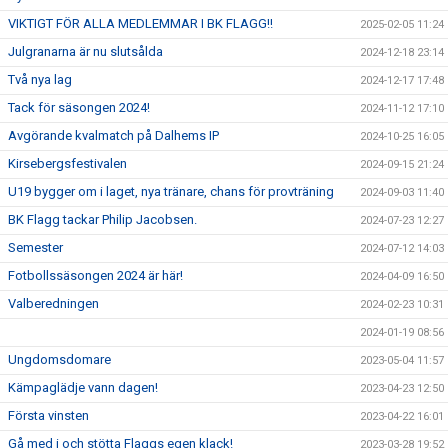
VIKTIGT FÖR ALLA MEDLEMMAR I BK FLAGG!!
2025-02-05 11:24
Julgranarna är nu slutsålda
2024-12-18 23:14
Två nya lag
2024-12-17 17:48
Tack för säsongen 2024!
2024-11-12 17:10
Avgörande kvalmatch på Dalhems IP
2024-10-25 16:05
Kirsebergsfestivalen
2024-09-15 21:24
U19 bygger om i laget, nya tränare, chans för provträning
2024-09-03 11:40
BK Flagg tackar Philip Jacobsen.
2024-07-23 12:27
Semester
2024-07-12 14:03
Fotbollssäsongen 2024 är här!
2024-04-09 16:50
Valberedningen
2024-02-23 10:31
2024-01-19 08:56
Ungdomsdomare
2023-05-04 11:57
Kämpaglädje vann dagen!
2023-04-23 12:50
Första vinsten
2023-04-22 16:01
Gå med i och stötta Flaggs egen klack!
2023-03-28 19:52