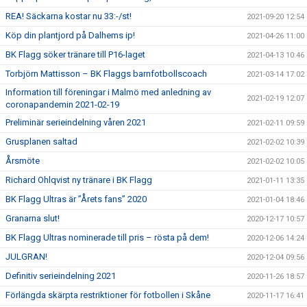
REA! Säckarna kostar nu 33:-/st!
2021-09-20 12:54
Köp din plantjord på Dalhems ip!
2021-04-26 11:00
BK Flagg söker tränare till P16-laget
2021-04-13 10:46
Torbjörn Mattisson – BK Flaggs barnfotbollscoach
2021-03-14 17:02
Information till föreningar i Malmö med anledning av
2021-02-19 12:07
coronapandemin 2021-02-19
Preliminär serieindelning våren 2021
2021-02-11 09:59
Grusplanen saltad
2021-02-02 10:39
Årsmöte
2021-02-02 10:05
Richard Ohlqvist ny tränare i BK Flagg
2021-01-11 13:35
BK Flagg Ultras är ”Årets fans” 2020
2021-01-04 18:46
Granarna slut!
2020-12-17 10:57
BK Flagg Ultras nominerade till pris – rösta på dem!
2020-12-06 14:24
JULGRAN!
2020-12-04 09:56
Definitiv serieindelning 2021
2020-11-26 18:57
Förlängda skärpta restriktioner för fotbollen i Skåne
2020-11-17 16:41