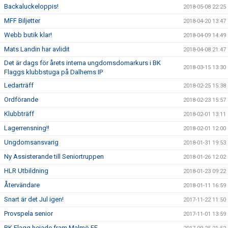
Backaluckeloppis!
2018-05-08 22:25
MFF Biljetter
2018-04-20 13:47
Webb butik klar!
2018-04-09 14:49
Mats Landin har avlidit
2018-04-08 21:47
Det är dags för årets interna ungdomsdomarkurs i BK
2018-03-15 13:30
Flaggs klubbstuga på Dalhems IP
Ledarträff
2018-02-25 15:38
Ordförande
2018-02-23 15:57
Klubbträff
2018-02-01 13:11
Lagerrensning!!
2018-02-01 12:00
Ungdomsansvarig
2018-01-31 19:53
Ny Assisterande till Seniortruppen
2018-01-26 12:02
HLR Utbildning
2018-01-23 09:22
Återvändare
2018-01-11 16:59
Snart är det Jul igen!
2017-11-22 11:50
Provspela senior
2017-11-01 13:59
BK Flagg hejade fram Malmö FF