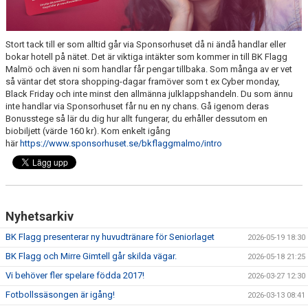
NYHETER
OM KLUBBEN
Stort tack till er som alltid går via Sponsorhuset då ni ändå handlar eller
bokar hotell på nätet. Det är viktiga intäkter som kommer in till BK Flagg
KALENDER
Malmö och även ni som handlar får pengar tillbaka. Som många av er vet
så väntar det stora shopping-dagar framöver som t ex Cyber monday,
Black Friday och inte minst den allmänna julklappshandeln. Du som ännu
MATCHER
inte handlar via Sponsorhuset får nu en ny chans. Gå igenom deras
Bonusstege så lär du dig hur allt fungerar, du erhåller dessutom en
BILDGALLERI
biobiljett (värde 160 kr). Kom enkelt igång
här
https://www.sponsorhuset.se/bkflaggmalmo/intro
DOKUMENT
KÖP FÖRENINGSKLÄDER
Nyhetsarkiv
VÅRA PARTNERS!
BK Flagg presenterar ny huvudtränare för Seniorlaget
2026-05-19 18:30
BK Flagg och Mirre Gimtell går skilda vägar.
2026-05-18 21:25
Vi behöver fler spelare födda 2017!
2026-03-27 12:30
Fotbollssäsongen är igång!
2026-03-13 08:41