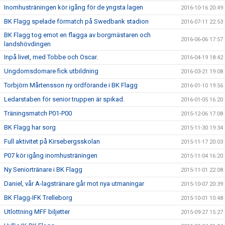
Inomhusträningen kör igång för de yngsta lagen
2016-10-16 20:49
BK Flagg spelade förmatch på Swedbank stadion
2016-07-11 22:53
BK Flagg tog emot en flagga av borgmästaren och
2016-06-06 17:57
landshövdingen
Inpå livet, med Tobbe och Oscar.
2016-04-19 18:42
Ungdomsdomare fick utbildning
2016-03-21 19:08
Torbjörn Mårtensson ny ordförande i BK Flagg
2016-01-10 19:56
Ledarstaben för senior truppen är spikad.
2016-01-05 16:20
Träningsmatch P01-P00
2015-12-06 17:08
BK Flagg har sorg
2015-11-30 19:34
Full aktivitet på Kirsebergsskolan
2015-11-17 20:03
P07 kör igång inomhusträningen
2015-11-04 16:20
Ny Seniortränare i BK Flagg
2015-11-01 22:08
Daniel, vår A-lagstränare går mot nya utmaningar
2015-10-07 20:39
BK Flagg-IFK Trelleborg
2015-10-01 10:48
Utlottning MFF biljetter
2015-09-27 15:27