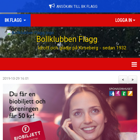
ANSÖKAN TILL BK FLAGG
BK FLAGG
LOGGA IN
Bollklubben Flagg
Idrott och glädje på Kirseberg - sedan 1932
HEM
2019-10-29 16:01
<
>
ANSÖK TILL BK FLAGG
STÖTTA BK FLAGG
KONTAKT
AVGIFTER