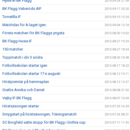
Hyllie IK-BK Flagg
2015-09-24 21:34
BK Flagg-Veberöds AIF
2015-09-17 20:20
Tomelilla IF
2015-09-10 15:24
Matchdax för A-laget igen.
2015-09-04 13:18
Första matchen för BK Flaggs yngsta
2015-08-30 13:02
BK Flagg-Husie IF
2015-08-27 19:29
150 matcher
2015-08-27 18:54
Toppmatch i div 3 södra
2015-08-20 10:48
Fotbollsskolan startar igen
2015-08-17 18:23
Fotbollsskolan startar 17:e augusti
2015-08-12 19:11
Höstpremiär på hemmaplan
2015-08-12 15:57
Grattis Annika och Daniel
2015-08-08 21:02
Vejby IF-BK Flagg
2015-08-07 10:04
Höstsäsongen startar
2015-07-29 16:39
Smygstart på höstsäsongen, Träningsmatch
2015-07-24 08:21
SC Borgfeld satte stopp för BK Flagg i Gothia cup
2015-07-17 11:45