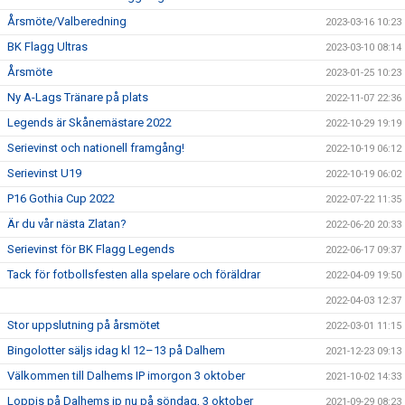
Årsmöte/Valberedning
2023-03-16 10:23
BK Flagg Ultras
2023-03-10 08:14
Årsmöte
2023-01-25 10:23
Ny A-Lags Tränare på plats
2022-11-07 22:36
Legends är Skånemästare 2022
2022-10-29 19:19
Serievinst och nationell framgång!
2022-10-19 06:12
Serievinst U19
2022-10-19 06:02
P16 Gothia Cup 2022
2022-07-22 11:35
Är du vår nästa Zlatan?
2022-06-20 20:33
Serievinst för BK Flagg Legends
2022-06-17 09:37
Tack för fotbollsfesten alla spelare och föräldrar
2022-04-09 19:50
2022-04-03 12:37
Stor uppslutning på årsmötet
2022-03-01 11:15
Bingolotter säljs idag kl 12–13 på Dalhem
2021-12-23 09:13
Välkommen till Dalhems IP imorgon 3 oktober
2021-10-02 14:33
Loppis på Dalhems ip nu på söndag, 3 oktober
2021-09-29 08:23