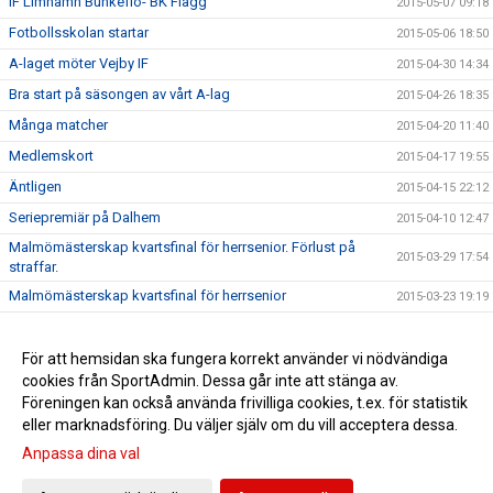
IF Limhamn Bunkeflo- BK Flagg
2015-05-07 09:18
Fotbollsskolan startar
2015-05-06 18:50
A-laget möter Vejby IF
2015-04-30 14:34
Bra start på säsongen av vårt A-lag
2015-04-26 18:35
Många matcher
2015-04-20 11:40
Medlemskort
2015-04-17 19:55
Äntligen
2015-04-15 22:12
Seriepremiär på Dalhem
2015-04-10 12:47
Malmömästerskap kvartsfinal för herrsenior. Förlust på
2015-03-29 17:54
straffar.
Malmömästerskap kvartsfinal för herrsenior
2015-03-23 19:19
Ledaremöte
2015-03-18 22:15
Ny hemsida
För att hemsidan ska fungera korrekt använder vi nödvändiga
2015-03-13 10:10
cookies från SportAdmin. Dessa går inte att stänga av.
Fair Play pris
2015-02-25 09:29
Föreningen kan också använda frivilliga cookies, t.ex. för statistik
eller marknadsföring. Du väljer själv om du vill acceptera dessa.
Anpassa dina val
Cookie-inställningar
Gå till Webbversion