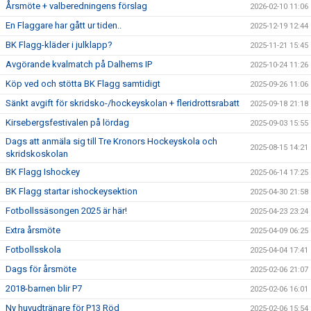
Årsmöte + valberedningens förslag
2026-02-10 11:06
En Flaggare har gått ur tiden..
2025-12-19 12:44
BK Flagg-kläder i julklapp?
2025-11-21 15:45
Avgörande kvalmatch på Dalhems IP
2025-10-24 11:26
Köp ved och stötta BK Flagg samtidigt
2025-09-26 11:06
Sänkt avgift för skridsko-/hockeyskolan + fleridrottsrabatt
2025-09-18 21:18
Kirsebergsfestivalen på lördag
2025-09-03 15:55
Dags att anmäla sig till Tre Kronors Hockeyskola och
2025-08-15 14:21
skridskoskolan
BK Flagg Ishockey
2025-06-14 17:25
BK Flagg startar ishockeysektion
2025-04-30 21:58
Fotbollssäsongen 2025 är här!
2025-04-23 23:24
Extra årsmöte
2025-04-09 06:25
Fotbollsskola
2025-04-04 17:41
Dags för årsmöte
2025-02-06 21:07
2018-barnen blir P7
2025-02-06 16:01
Ny huvudtränare för P13 Röd
2025-02-06 15:54