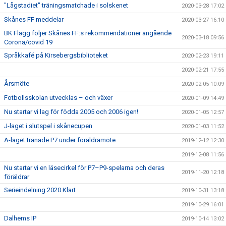
"Lågstadiet" träningsmatchade i solskenet
2020-03-28 17:02
Skånes FF meddelar
2020-03-27 16:10
BK Flagg följer Skånes FF:s rekommendationer angående
2020-03-18 09:56
Corona/covid 19
Språkkafé på Kirsebergsbiblioteket
2020-02-23 19:11
2020-02-21 17:55
Årsmöte
2020-02-05 10:09
Fotbollsskolan utvecklas – och växer
2020-01-09 14:49
Nu startar vi lag för födda 2005 och 2006 igen!
2020-01-05 12:57
J-laget i slutspel i skånecupen
2020-01-03 11:52
A-laget tränade P7 under föräldramöte
2019-12-12 12:30
2019-12-08 11:56
Nu startar vi en läsecirkel för P7–P9-spelarna och deras
2019-11-20 12:18
föräldrar
Serieindelning 2020 Klart
2019-10-31 13:18
2019-10-29 16:01
Dalhems IP
2019-10-14 13:02