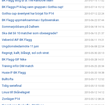
BK Flagg slog ut ut The Rainbow team
2015-07-15 17:52
BK Flaggs P14-lag vann gruppen i Gothia cup!
2015-07-14 15:12
Gothia cup-äventyret har börjat för P14
2015-07-12 22:24
BK Flagg uppmärksammas i Sydsvenskan.
2015-06-22 07:44
Sommarjobbare på Dalhem
2015-06-18 14:16
Ska det bli 10 matcher som obesegrade?
2015-06-15 21:37
Veberöd AIF-BK Flagg
2015-06-11 19:21
Ungdomsledarmöte 11 juni
2015-06-08 22:54
Regnigt, kallt, blåsigt, sol och vinst.
2015-05-30 20:13
BK Flagg-GIF Nike
2015-05-28 14:51
Träning inför DM match
2015-05-25 20:34
Husie IF-BK Flagg
2015-05-20 18:38
Bulltofta
2015-05-17 12:52
Tidig seriefinal
2015-05-13 10:00
Linus till Skånelägret
2015-05-12 14:12
Zonläger P14
2015-05-12 08:24