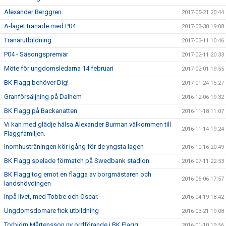
Alexander Berggren
2017-05-21 20:44
A-laget tränade med P04
2017-03-30 19:08
Tränarutbildning
2017-03-11 10:46
P04 - Säsongspremiär
2017-02-11 20:33
Möte för ungdomsledarna 14 februari
2017-02-01 19:55
BK Flagg behöver Dig!
2017-01-24 15:27
Granförsäljning på Dalhem
2016-12-06 19:32
BK Flagg på Backanatten
2016-11-18 11:07
Vi kan med glädje hälsa Alexander Burman välkommen till
2016-11-14 19:24
Flaggfamiljen.
Inomhusträningen kör igång för de yngsta lagen
2016-10-16 20:49
BK Flagg spelade förmatch på Swedbank stadion
2016-07-11 22:53
BK Flagg tog emot en flagga av borgmästaren och
2016-06-06 17:57
landshövdingen
Inpå livet, med Tobbe och Oscar.
2016-04-19 18:42
Ungdomsdomare fick utbildning
2016-03-21 19:08
Torbjörn Mårtensson ny ordförande i BK Flagg
2016-01-10 19:56