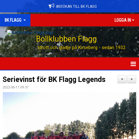
ANSÖKAN TILL BK FLAGG
BK FLAGG
LOGGA IN
Bollklubben Flagg
Idrott och glädje på Kirseberg - sedan 1932
HEM
Serievinst för BK Flagg Legends
<
>
2022-06-17 09:37
ANSÖK TILL BK FLAGG
STÖTTA BK FLAGG
KONTAKT
AVGIFTER