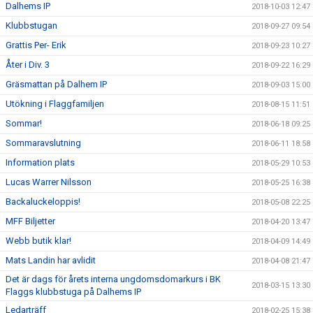
Dalhems IP
2018-10-03 12:47
Klubbstugan
2018-09-27 09:54
Grattis Per- Erik
2018-09-23 10:27
Åter i Div. 3
2018-09-22 16:29
Gräsmattan på Dalhem IP
2018-09-03 15:00
Utökning i Flaggfamiljen
2018-08-15 11:51
Sommar!
2018-06-18 09:25
Sommaravslutning
2018-06-11 18:58
Information plats
2018-05-29 10:53
Lucas Warrer Nilsson
2018-05-25 16:38
Backaluckeloppis!
2018-05-08 22:25
MFF Biljetter
2018-04-20 13:47
Webb butik klar!
2018-04-09 14:49
Mats Landin har avlidit
2018-04-08 21:47
Det är dags för årets interna ungdomsdomarkurs i BK
2018-03-15 13:30
Flaggs klubbstuga på Dalhems IP
Ledarträff
2018-02-25 15:38