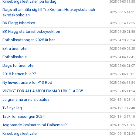
Kirsebergsfestivalen på lördag
2025-09-03 15:55
Dags att anmäla sig till Tre Kronors Hockeyskola och
2025-08-15 14:21
skridskoskolan
BK Flagg Ishockey
2025-06-14 17:25
BK Flagg startar ishockeysektion
2025-04-30 21:58
Fotbollssäsongen 2025 är här!
2025-04-23 23:24
Extra årsmöte
2025-04-09 06:25
Fotbollsskola
2025-04-04 17:41
Dags för årsmöte
2025-02-06 21:07
2018-barnen blir P7
2025-02-06 16:01
Ny huvudtränare för P13 Röd
2025-02-06 15:54
VIKTIGT FÖR ALLA MEDLEMMAR I BK FLAGG!!
2025-02-05 11:24
Julgranarna är nu slutsålda
2024-12-18 23:14
Två nya lag
2024-12-17 17:48
Tack för säsongen 2024!
2024-11-12 17:10
Avgörande kvalmatch på Dalhems IP
2024-10-25 16:05
Kirsebergsfestivalen
2024-09-15 21:24