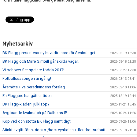
föra vidare flaggkultur över generationsgränserna.
Nyhetsarkiv
BK Flagg presenterar ny huvudtränare för Seniorlaget
2026-05-19 18:30
BK Flagg och Mirre Gimtell går skilda vägar.
2026-05-18 21:25
Vi behöver fler spelare födda 2017!
2026-03-27 12:30
Fotbollssäsongen är igång!
2026-03-13 08:41
Årsmöte + valberedningens förslag
2026-02-10 11:06
En Flaggare har gått ur tiden..
2025-12-19 12:44
BK Flagg-kläder i julklapp?
2025-11-21 15:45
Avgörande kvalmatch på Dalhems IP
2025-10-24 11:26
Köp ved och stötta BK Flagg samtidigt
2025-09-26 11:06
Sänkt avgift för skridsko-/hockeyskolan + fleridrottsrabatt
2025-09-18 21:18