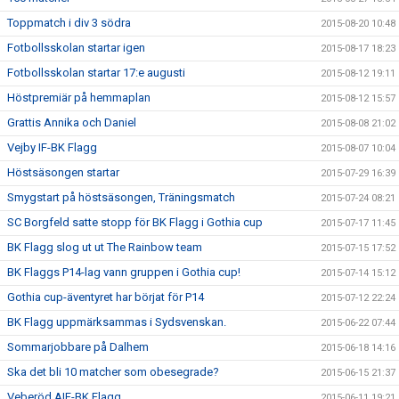
Toppmatch i div 3 södra
2015-08-20 10:48
Fotbollsskolan startar igen
2015-08-17 18:23
Fotbollsskolan startar 17:e augusti
2015-08-12 19:11
Höstpremiär på hemmaplan
2015-08-12 15:57
Grattis Annika och Daniel
2015-08-08 21:02
Vejby IF-BK Flagg
2015-08-07 10:04
Höstsäsongen startar
2015-07-29 16:39
Smygstart på höstsäsongen, Träningsmatch
2015-07-24 08:21
SC Borgfeld satte stopp för BK Flagg i Gothia cup
2015-07-17 11:45
BK Flagg slog ut ut The Rainbow team
2015-07-15 17:52
BK Flaggs P14-lag vann gruppen i Gothia cup!
2015-07-14 15:12
Gothia cup-äventyret har börjat för P14
2015-07-12 22:24
BK Flagg uppmärksammas i Sydsvenskan.
2015-06-22 07:44
Sommarjobbare på Dalhem
2015-06-18 14:16
Ska det bli 10 matcher som obesegrade?
2015-06-15 21:37
Veberöd AIF-BK Flagg
2015-06-11 19:21