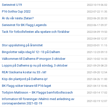
Serievinst U19
2022-10-19 06:02
P16 Gothia Cup 2022
2022-07-22 11:35
Är du vår nästa Zlatan?
2022-06-20 20:33
Serievinst för BK Flagg Legends
2022-06-17 09:37
Tack för fotbollsfesten alla spelare och föräldrar
2022-04-09 19:50
2022-04-03 12:37
Stor uppslutning på årsmötet
2022-03-01 11:15
Bingolotter säljs idag kl 12–13 på Dalhem
2021-12-23 09:13
Välkommen till Dalhems IP imorgon 3 oktober
2021-10-02 14:33
Loppis på Dalhems ip nu på söndag, 3 oktober
2021-09-29 08:23
REA! Säckarna kostar nu 33:-/st!
2021-09-20 12:54
Köp din plantjord på Dalhems ip!
2021-04-26 11:00
BK Flagg söker tränare till P16-laget
2021-04-13 10:46
Torbjörn Mattisson – BK Flaggs barnfotbollscoach
2021-03-14 17:02
Information till föreningar i Malmö med anledning av
2021-02-19 12:07
coronapandemin 2021-02-19