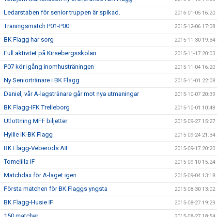
Ledarstaben för senior truppen är spikad.
2016-01-05 16:20
Träningsmatch P01-P00
2015-12-06 17:08
BK Flagg har sorg
2015-11-30 19:34
Full aktivitet på Kirsebergsskolan
2015-11-17 20:03
P07 kör igång inomhusträningen
2015-11-04 16:20
Ny Seniortränare i BK Flagg
2015-11-01 22:08
Daniel, vår A-lagstränare går mot nya utmaningar
2015-10-07 20:39
BK Flagg-IFK Trelleborg
2015-10-01 10:48
Utlottning MFF biljetter
2015-09-27 15:27
Hyllie IK-BK Flagg
2015-09-24 21:34
BK Flagg-Veberöds AIF
2015-09-17 20:20
Tomelilla IF
2015-09-10 15:24
Matchdax för A-laget igen.
2015-09-04 13:18
Första matchen för BK Flaggs yngsta
2015-08-30 13:02
BK Flagg-Husie IF
2015-08-27 19:29
150 matcher
2015-08-27 18:54