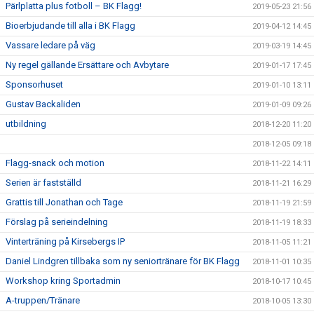
Pärlplatta plus fotboll – BK Flagg!
2019-05-23 21:56
Bioerbjudande till alla i BK Flagg
2019-04-12 14:45
Vassare ledare på väg
2019-03-19 14:45
Ny regel gällande Ersättare och Avbytare
2019-01-17 17:45
Sponsorhuset
2019-01-10 13:11
Gustav Backaliden
2019-01-09 09:26
utbildning
2018-12-20 11:20
2018-12-05 09:18
Flagg-snack och motion
2018-11-22 14:11
Serien är fastställd
2018-11-21 16:29
Grattis till Jonathan och Tage
2018-11-19 21:59
Förslag på serieindelning
2018-11-19 18:33
Vinterträning på Kirsebergs IP
2018-11-05 11:21
Daniel Lindgren tillbaka som ny seniortränare för BK Flagg
2018-11-01 10:35
Workshop kring Sportadmin
2018-10-17 10:45
A-truppen/Tränare
2018-10-05 13:30