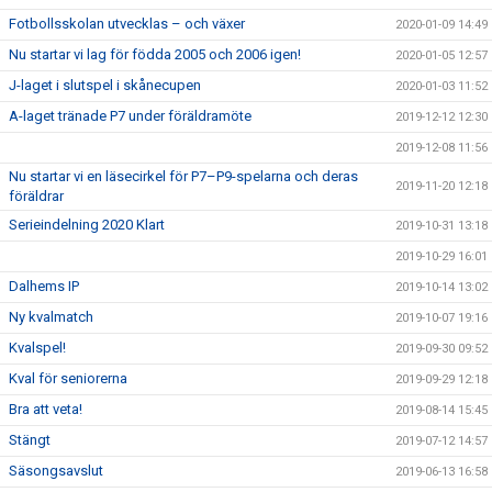
Fotbollsskolan utvecklas – och växer
2020-01-09 14:49
Nu startar vi lag för födda 2005 och 2006 igen!
2020-01-05 12:57
J-laget i slutspel i skånecupen
2020-01-03 11:52
A-laget tränade P7 under föräldramöte
2019-12-12 12:30
2019-12-08 11:56
Nu startar vi en läsecirkel för P7–P9-spelarna och deras
2019-11-20 12:18
föräldrar
Serieindelning 2020 Klart
2019-10-31 13:18
2019-10-29 16:01
Dalhems IP
2019-10-14 13:02
Ny kvalmatch
2019-10-07 19:16
Kvalspel!
2019-09-30 09:52
Kval för seniorerna
2019-09-29 12:18
Bra att veta!
2019-08-14 15:45
Stängt
2019-07-12 14:57
Säsongsavslut
2019-06-13 16:58