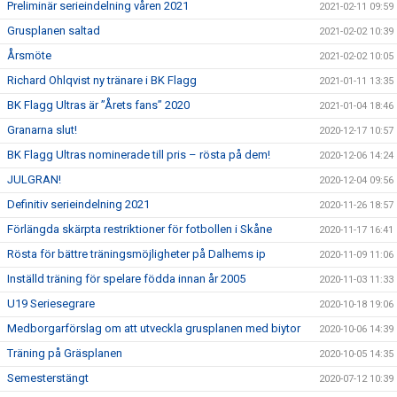
Preliminär serieindelning våren 2021
2021-02-11 09:59
Grusplanen saltad
2021-02-02 10:39
Årsmöte
2021-02-02 10:05
Richard Ohlqvist ny tränare i BK Flagg
2021-01-11 13:35
BK Flagg Ultras är ”Årets fans” 2020
2021-01-04 18:46
Granarna slut!
2020-12-17 10:57
BK Flagg Ultras nominerade till pris – rösta på dem!
2020-12-06 14:24
JULGRAN!
2020-12-04 09:56
Definitiv serieindelning 2021
2020-11-26 18:57
Förlängda skärpta restriktioner för fotbollen i Skåne
2020-11-17 16:41
Rösta för bättre träningsmöjligheter på Dalhems ip
2020-11-09 11:06
Inställd träning för spelare födda innan år 2005
2020-11-03 11:33
U19 Seriesegrare
2020-10-18 19:06
Medborgarförslag om att utveckla grusplanen med biytor
2020-10-06 14:39
Träning på Gräsplanen
2020-10-05 14:35
Semesterstängt
2020-07-12 10:39