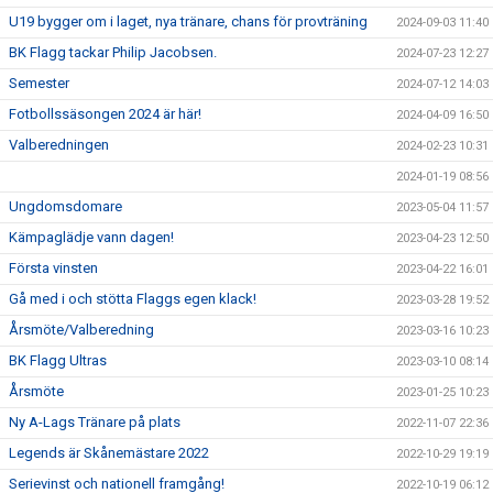
U19 bygger om i laget, nya tränare, chans för provträning
2024-09-03 11:40
BK Flagg tackar Philip Jacobsen.
2024-07-23 12:27
Semester
2024-07-12 14:03
Fotbollssäsongen 2024 är här!
2024-04-09 16:50
Valberedningen
2024-02-23 10:31
2024-01-19 08:56
Ungdomsdomare
2023-05-04 11:57
Kämpaglädje vann dagen!
2023-04-23 12:50
Första vinsten
2023-04-22 16:01
Gå med i och stötta Flaggs egen klack!
2023-03-28 19:52
Årsmöte/Valberedning
2023-03-16 10:23
BK Flagg Ultras
2023-03-10 08:14
Årsmöte
2023-01-25 10:23
Ny A-Lags Tränare på plats
2022-11-07 22:36
Legends är Skånemästare 2022
2022-10-29 19:19
Serievinst och nationell framgång!
2022-10-19 06:12