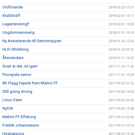
Ordförande
2018-02-23 15:57
Klubbträff
2018-02-01 13:11
Lagerrensning!!
2018-02-01 12:00
Ungdomsansvarig
2018-01-31 19:53
Ny Assisterande till Seniortruppen
2018-01-26 12:02
HLR Utbildning
2018-01-23 09:22
Återvändare
2018-01-11 16:59
Snart är det Jul igen!
2017-11-22 11:50
Provspela senior
2017-11-01 13:59
BK Flagg hejade fram Malmö FF
2017-09-25 21:52
Still going strong
2017-09-24 14:03
Linus Öster
2017-09-23 20:40
Nyfött
2017-09-20 13:38
Malmö FF-Elfsborg
2017-09-15 22:46
Fredrik Johannesson
2017-09-12 10:16
Höstsäsong
2017-08-22 13:24