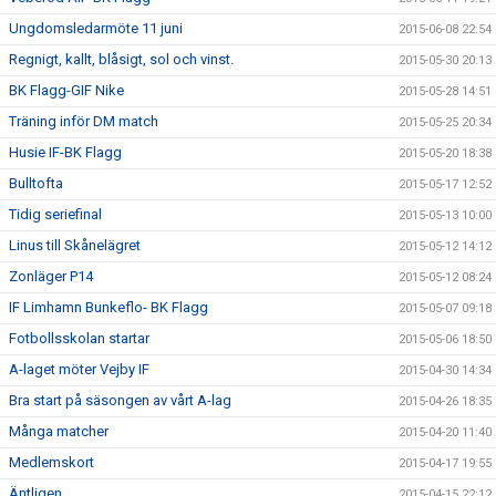
Ungdomsledarmöte 11 juni
2015-06-08 22:54
Regnigt, kallt, blåsigt, sol och vinst.
2015-05-30 20:13
BK Flagg-GIF Nike
2015-05-28 14:51
Träning inför DM match
2015-05-25 20:34
Husie IF-BK Flagg
2015-05-20 18:38
Bulltofta
2015-05-17 12:52
Tidig seriefinal
2015-05-13 10:00
Linus till Skånelägret
2015-05-12 14:12
Zonläger P14
2015-05-12 08:24
IF Limhamn Bunkeflo- BK Flagg
2015-05-07 09:18
Fotbollsskolan startar
2015-05-06 18:50
A-laget möter Vejby IF
2015-04-30 14:34
Bra start på säsongen av vårt A-lag
2015-04-26 18:35
Många matcher
2015-04-20 11:40
Medlemskort
2015-04-17 19:55
Äntligen
2015-04-15 22:12