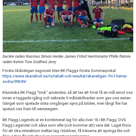
NYHETER
OM KLUBBEN
KALENDER
MATCHER
backre raden Rasmus Simon Henke James Fritiof Herrminator Phille främre
BILDGALLERI
raden Kelvin Tore Godfred Jerry
DOKUMENT
Första Skåneligan nagonsin blev BK Flaggs första Sommarpokal.
https://www.skaneboll.se/rs/tabell-och-resultat/skaneligan-7m7-herrar-
sodra/99349/
KÖP FÖRENINGSKLÄDER
Klassiska BK Flagg "trick" användes, så att tex att först få en mål emot oss
VÅRA PARTNERS!
innan vi taggade igång och säkrade 5 målsskillnaden som gav oss serien.
Gänget som spelade sista omgången syns på bilden, men långt fler har
spelad oss fram till seriesegern.
BK Flagg Legends är en kombinerat lag för alla över 16 i BK Flagg. DVS
Flagg Legender och såna som ville (och kommer att) vara det. Laget finns
för att öka interaktion mellan lag i klubben, få tränarna att springa lite och