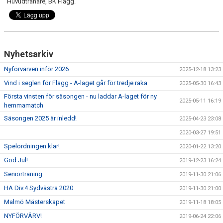
Huvudtränare, BK Flagg.
Nyhetsarkiv
Nyförvärven inför 2026
2025-12-18 13:23
Vind i seglen för Flagg - A-laget går för tredje raka
2025-05-30 16:43
Första vinsten för säsongen - nu laddar A-laget för ny
2025-05-11 16:19
hemmamatch
Säsongen 2025 är inledd!
2025-04-23 23:08
2020-03-27 19:51
Spelordningen klar!
2020-01-22 13:20
God Jul!
2019-12-23 16:24
Seniorträning
2019-11-30 21:06
HA Div.4 Sydvästra 2020
2019-11-30 21:00
Malmö Mästerskapet
2019-11-18 18:05
NYFÖRVÄRV!
2019-06-24 22:06