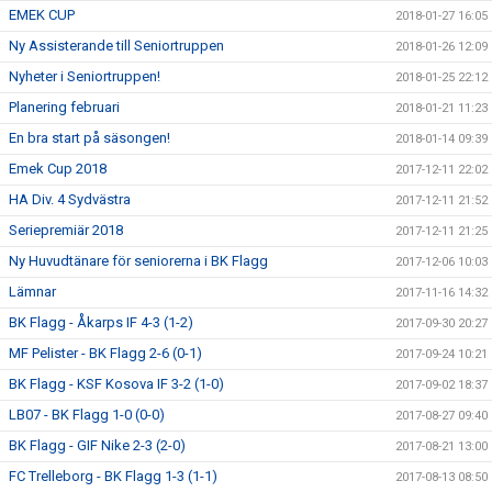
EMEK CUP
2018-01-27 16:05
Ny Assisterande till Seniortruppen
2018-01-26 12:09
Nyheter i Seniortruppen!
2018-01-25 22:12
Planering februari
2018-01-21 11:23
En bra start på säsongen!
2018-01-14 09:39
Emek Cup 2018
2017-12-11 22:02
HA Div. 4 Sydvästra
2017-12-11 21:52
Seriepremiär 2018
2017-12-11 21:25
Ny Huvudtänare för seniorerna i BK Flagg
2017-12-06 10:03
Lämnar
2017-11-16 14:32
BK Flagg - Åkarps IF 4-3 (1-2)
2017-09-30 20:27
MF Pelister - BK Flagg 2-6 (0-1)
2017-09-24 10:21
BK Flagg - KSF Kosova IF 3-2 (1-0)
2017-09-02 18:37
LB07 - BK Flagg 1-0 (0-0)
2017-08-27 09:40
BK Flagg - GIF Nike 2-3 (2-0)
2017-08-21 13:00
FC Trelleborg - BK Flagg 1-3 (1-1)
2017-08-13 08:50