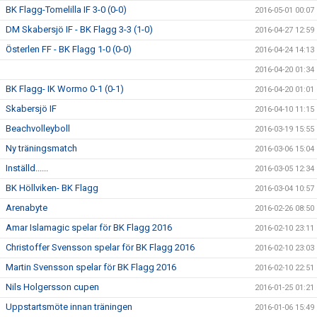
BK Flagg-Tomelilla IF 3-0 (0-0)
2016-05-01 00:07
DM Skabersjö IF - BK Flagg 3-3 (1-0)
2016-04-27 12:59
Österlen FF - BK Flagg 1-0 (0-0)
2016-04-24 14:13
2016-04-20 01:34
BK Flagg- IK Wormo 0-1 (0-1)
2016-04-20 01:01
Skabersjö IF
2016-04-10 11:15
Beachvolleyboll
2016-03-19 15:55
Ny träningsmatch
2016-03-06 15:04
Inställd......
2016-03-05 12:34
BK Höllviken- BK Flagg
2016-03-04 10:57
Arenabyte
2016-02-26 08:50
Amar Islamagic spelar för BK Flagg 2016
2016-02-10 23:11
Christoffer Svensson spelar för BK Flagg 2016
2016-02-10 23:03
Martin Svensson spelar för BK Flagg 2016
2016-02-10 22:51
Nils Holgersson cupen
2016-01-25 01:21
Uppstartsmöte innan träningen
2016-01-06 15:49