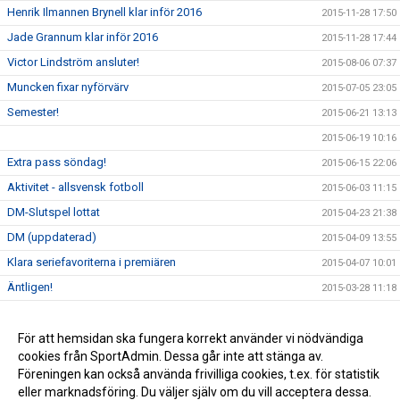
Henrik Ilmannen Brynell klar inför 2016
2015-11-28 17:50
Jade Grannum klar inför 2016
2015-11-28 17:44
Victor Lindström ansluter!
2015-08-06 07:37
Muncken fixar nyförvärv
2015-07-05 23:05
Semester!
2015-06-21 13:13
2015-06-19 10:16
Extra pass söndag!
2015-06-15 22:06
Aktivitet - allsvensk fotboll
2015-06-03 11:15
DM-Slutspel lottat
2015-04-23 21:38
DM (uppdaterad)
2015-04-09 13:55
Klara seriefavoriterna i premiären
2015-04-07 10:01
Äntligen!
2015-03-28 11:18
Kick Off 2015
2015-03-18 09:51
Familjen Körseus har fått tillökning...
För att hemsidan ska fungera korrekt använder vi nödvändiga
2015-03-12 13:33
cookies från SportAdmin. Dessa går inte att stänga av.
Kvartsfinal i Malmömästerskapet
2015-03-12 13:32
Föreningen kan också använda frivilliga cookies, t.ex. för statistik
eller marknadsföring. Du väljer själv om du vill acceptera dessa.