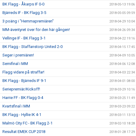
BK Flagg - Åkarps IF 0-0
2018-05-13 19:06
Bjärreds IF - BK Flagg 3-5
2018-05-05 09:59
3 poäng i "Hemmapremiären"
2018-04-29 10:04
MM-äventyret över för den här gången!
2018-04-26 09:34
Vellinge IF - BK Flagg 3-1
2018-04-22 19:16
BK Flagg - Staffanstorp United 2-0
2018-04-15 17:45
Seger i premiären!
2018-04-09 10:05
Semifinal i MM
2018-04-06 12:08
Flagg vidare på straffar!
2018-04-03 22:34
BK Flagg - Bjärreds IF 9-1
2018-04-01 08:00
Seriepremiär/Kickoff!
2018-03-29 10:16
Harrie FF - BK Flagg 0-4
2018-03-25 11:49
Kvartsfinal i MM
2018-03-23 09:22
BK Flagg - Hyllie IK 4-1
2018-03-11 13:13
Malmö City FC - BK Flagg 2-1
2018-02-10 18:28
Resultat EMEK CUP 2018
2018-01-28 17:29