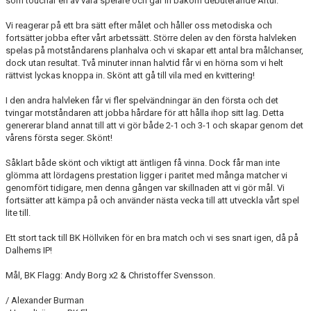
som touchar en av våra spelare och går in bakom debuterande Artur.
TRUPPEN
Vi reagerar på ett bra sätt efter målet och håller oss metodiska och
fortsätter jobba efter vårt arbetssätt. Större delen av den första halvleken
NYFÖRVÄRV
spelas på motståndarens planhalva och vi skapar ett antal bra målchanser,
dock utan resultat. Två minuter innan halvtid får vi en hörna som vi helt
SPELARRÅD
rättvist lyckas knoppa in. Skönt att gå till vila med en kvittering!
STATISTIK
I den andra halvleken får vi fler spelvändningar än den första och det
tvingar motståndaren att jobba hårdare för att hålla ihop sitt lag. Detta
genererar bland annat till att vi gör både 2-1 och 3-1 och skapar genom det
MATCHREFERAT TIDIGARE ÅR
vårens första seger. Skönt!
Såklart både skönt och viktigt att äntligen få vinna. Dock får man inte
glömma att lördagens prestation ligger i paritet med många matcher vi
genomfört tidigare, men denna gången var skillnaden att vi gör mål. Vi
fortsätter att kämpa på och använder nästa vecka till att utveckla vårt spel
lite till.
Ett stort tack till BK Höllviken för en bra match och vi ses snart igen, då på
Dalhems IP!
Mål, BK Flagg: Andy Borg x2 & Christoffer Svensson.
/ Alexander Burman