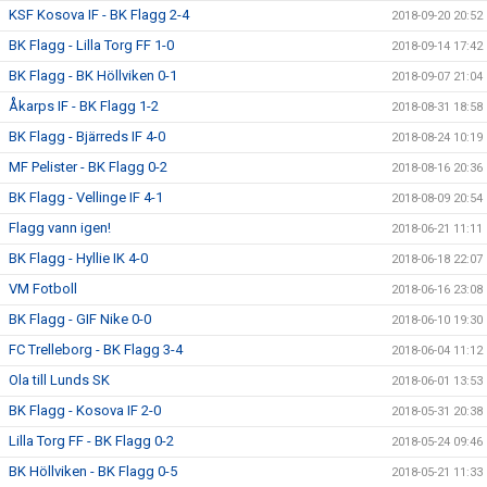
KSF Kosova IF - BK Flagg 2-4
2018-09-20 20:52
BK Flagg - Lilla Torg FF 1-0
2018-09-14 17:42
BK Flagg - BK Höllviken 0-1
2018-09-07 21:04
Åkarps IF - BK Flagg 1-2
2018-08-31 18:58
BK Flagg - Bjärreds IF 4-0
2018-08-24 10:19
MF Pelister - BK Flagg 0-2
2018-08-16 20:36
BK Flagg - Vellinge IF 4-1
2018-08-09 20:54
Flagg vann igen!
2018-06-21 11:11
BK Flagg - Hyllie IK 4-0
2018-06-18 22:07
VM Fotboll
2018-06-16 23:08
BK Flagg - GIF Nike 0-0
2018-06-10 19:30
FC Trelleborg - BK Flagg 3-4
2018-06-04 11:12
Ola till Lunds SK
2018-06-01 13:53
BK Flagg - Kosova IF 2-0
2018-05-31 20:38
Lilla Torg FF - BK Flagg 0-2
2018-05-24 09:46
BK Höllviken - BK Flagg 0-5
2018-05-21 11:33