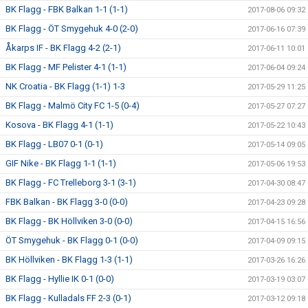
BK Flagg - FBK Balkan 1-1 (1-1)
2017-08-06 09:32
BK Flagg - ÖT Smygehuk 4-0 (2-0)
2017-06-16 07:39
Åkarps IF - BK Flagg 4-2 (2-1)
2017-06-11 10:01
BK Flagg - MF Pelister 4-1 (1-1)
2017-06-04 09:24
NK Croatia - BK Flagg (1-1) 1-3
2017-05-29 11:25
BK Flagg - Malmö City FC 1-5 (0-4)
2017-05-27 07:27
Kosova - BK Flagg 4-1 (1-1)
2017-05-22 10:43
BK Flagg - LB07 0-1 (0-1)
2017-05-14 09:05
GIF Nike - BK Flagg 1-1 (1-1)
2017-05-06 19:53
BK Flagg - FC Trelleborg 3-1 (3-1)
2017-04-30 08:47
FBK Balkan - BK Flagg 3-0 (0-0)
2017-04-23 09:28
BK Flagg - BK Höllviken 3-0 (0-0)
2017-04-15 16:56
ÖT Smygehuk - BK Flagg 0-1 (0-0)
2017-04-09 09:15
BK Höllviken - BK Flagg 1-3 (1-1)
2017-03-26 16:26
BK Flagg - Hyllie IK 0-1 (0-0)
2017-03-19 03:07
BK Flagg - Kulladals FF 2-3 (0-1)
2017-03-12 09:18