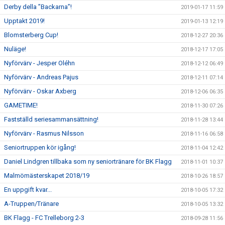
Derby della ”Backarna”!
2019-01-17 11:59
Upptakt 2019!
2019-01-13 12:19
Blomsterberg Cup!
2018-12-27 20:36
Nuläge!
2018-12-17 17:05
Nyförvärv - Jesper Oléhn
2018-12-12 06:49
Nyförvärv - Andreas Pajus
2018-12-11 07:14
Nyförvärv - Oskar Axberg
2018-12-06 06:35
GAMETIME!
2018-11-30 07:26
Fastställd seriesammansättning!
2018-11-28 13:44
Nyförvärv - Rasmus Nilsson
2018-11-16 06:58
Seniortruppen kör igång!
2018-11-04 12:42
Daniel Lindgren tillbaka som ny seniortränare för BK Flagg
2018-11-01 10:37
Malmömästerskapet 2018/19
2018-10-26 18:57
En uppgift kvar...
2018-10-05 17:32
A-Truppen/Tränare
2018-10-05 13:32
BK Flagg - FC Trelleborg 2-3
2018-09-28 11:56