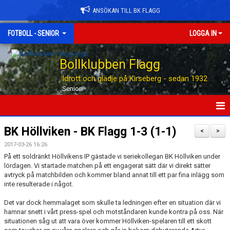
ANSÖKAN TILL BK FLAGG
FOTBOLL - SENIOR
LOGGA IN
Bollklubben Flagg
Idrott och glädje på Kirseberg - sedan 1932
Senior
HEM
BK Höllviken - BK Flagg 1-3 (1-1)
<
>
2017-03-26 16:26
NYHETER
På ett soldränkt Höllvikens IP gästade vi seriekollegan BK Höllviken under
lördagen. Vi startade matchen på ett engagerat sätt där vi direkt sätter
TABELLEN
avtryck på matchbilden och kommer bland annat till ett par fina inlägg som
inte resulterade i något.
KALENDER
Det var dock hemmalaget som skulle ta ledningen efter en situation där vi
hamnar snett i vårt press-spel och motståndaren kunde kontra på oss. När
MATCHER
situationen såg ut att vara över kommer Höllviken-spelaren till ett skott