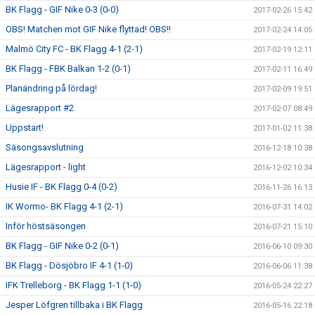
BK Flagg - GIF Nike 0-3 (0-0)
2017-02-26 15:42
OBS! Matchen mot GIF Nike flyttad! OBS!!
2017-02-24 14:05
Malmö City FC - BK Flagg 4-1 (2-1)
2017-02-19 12:11
BK Flagg - FBK Balkan 1-2 (0-1)
2017-02-11 16:49
Planändring på lördag!
2017-02-09 19:51
Lägesrapport #2
2017-02-07 08:49
Uppstart!
2017-01-02 11:38
Säsongsavslutning
2016-12-18 10:38
Lägesrapport - light
2016-12-02 10:34
Husie IF - BK Flagg 0-4 (0-2)
2016-11-26 16:13
IK Wormo- BK Flagg 4-1 (2-1)
2016-07-31 14:02
Inför höstsäsongen
2016-07-21 15:10
BK Flagg - GIF Nike 0-2 (0-1)
2016-06-10 09:30
BK Flagg - Dösjöbro IF 4-1 (1-0)
2016-06-06 11:38
IFK Trelleborg - BK Flagg 1-1 (1-0)
2016-05-24 22:27
Jesper Löfgren tillbaka i BK Flagg
2016-05-16 22:18