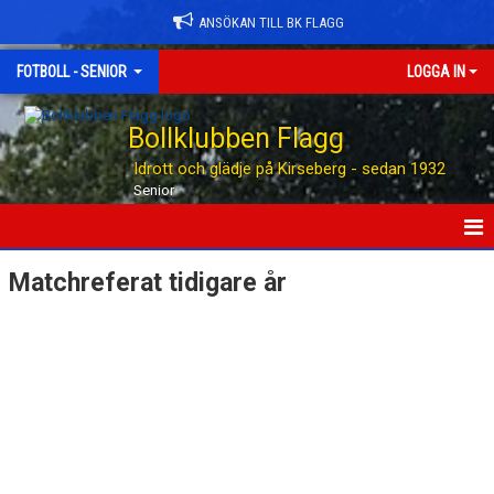
ANSÖKAN TILL BK FLAGG
FOTBOLL - SENIOR
LOGGA IN
Bollklubben Flagg
Idrott och glädje på Kirseberg - sedan 1932
Senior
HEM
Matchreferat tidigare år
NYHETER
TABELLEN
KALENDER
MATCHER