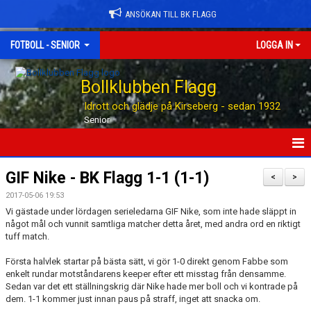
ANSÖKAN TILL BK FLAGG
FOTBOLL - SENIOR
LOGGA IN
Bollklubben Flagg
Idrott och glädje på Kirseberg - sedan 1932
Senior
HEM
GIF Nike - BK Flagg 1-1 (1-1)
<
>
2017-05-06 19:53
NYHETER
Vi gästade under lördagen serieledarna GIF Nike, som inte hade släppt in
något mål och vunnit samtliga matcher detta året, med andra ord en riktigt
TABELLEN
tuff match.
KALENDER
Första halvlek startar på bästa sätt, vi gör 1-0 direkt genom Fabbe som
enkelt rundar motståndarens keeper efter ett misstag från densamme.
Sedan var det ett ställningskrig där Nike hade mer boll och vi kontrade på
MATCHER
dem. 1-1 kommer just innan paus på straff, inget att snacka om.