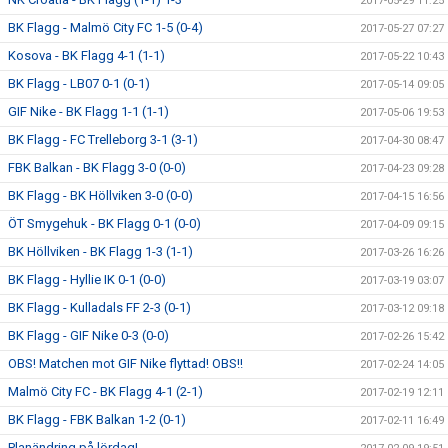
2017-05-29 11:25
BK Flagg - Malmö City FC 1-5 (0-4)
2017-05-27 07:27
Kosova - BK Flagg 4-1 (1-1)
2017-05-22 10:43
BK Flagg - LB07 0-1 (0-1)
2017-05-14 09:05
GIF Nike - BK Flagg 1-1 (1-1)
2017-05-06 19:53
BK Flagg - FC Trelleborg 3-1 (3-1)
2017-04-30 08:47
FBK Balkan - BK Flagg 3-0 (0-0)
2017-04-23 09:28
BK Flagg - BK Höllviken 3-0 (0-0)
2017-04-15 16:56
ÖT Smygehuk - BK Flagg 0-1 (0-0)
2017-04-09 09:15
BK Höllviken - BK Flagg 1-3 (1-1)
2017-03-26 16:26
BK Flagg - Hyllie IK 0-1 (0-0)
2017-03-19 03:07
BK Flagg - Kulladals FF 2-3 (0-1)
2017-03-12 09:18
BK Flagg - GIF Nike 0-3 (0-0)
2017-02-26 15:42
OBS! Matchen mot GIF Nike flyttad! OBS!!
2017-02-24 14:05
Malmö City FC - BK Flagg 4-1 (2-1)
2017-02-19 12:11
BK Flagg - FBK Balkan 1-2 (0-1)
2017-02-11 16:49
Planändring på lördag!