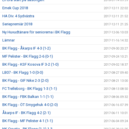
2018-01-14 09:39
Emek Cup 2018
2017-12-11 22:02
HA Div. 4 Sydvästra
2017-12-11 21:52
Seriepremiär 2018
2017-12-11 21:25
Ny Huvudtänare för seniorerna i BK Flagg
2017-12-06 10:03
Lämnar
2017-11-16 14:32
BK Flagg - Åkarps IF 4-3 (1-2)
2017-09-30 20:27
MF Pelister - BK Flagg 2-6 (0-1)
2017-09-24 10:21
BK Flagg - KSF Kosova IF 3-2 (1-0)
2017-09-02 18:37
LB07 - BK Flagg 1-0 (0-0)
2017-08-27 09:40
BK Flagg - GIF Nike 2-3 (2-0)
2017-08-21 13:00
FC Trelleborg - BK Flagg 1-3 (1-1)
2017-08-13 08:50
BK Flagg - FBK Balkan 1-1 (1-1)
2017-08-06 09:32
BK Flagg - ÖT Smygehuk 4-0 (2-0)
2017-06-16 07:39
Åkarps IF - BK Flagg 4-2 (2-1)
2017-06-11 10:01
BK Flagg - MF Pelister 4-1 (1-1)
2017-06-04 09:24
NK Croatia - BK Flagg (1-1) 1-3