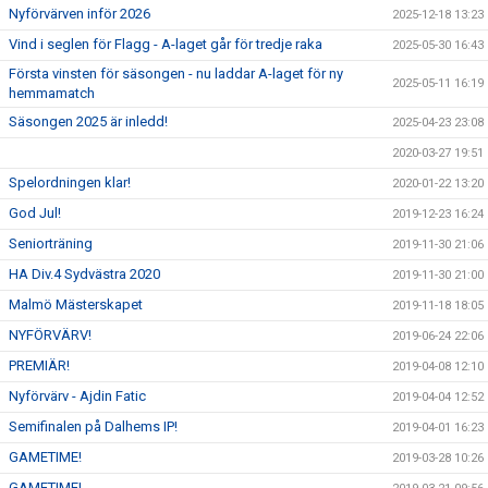
Nyförvärven inför 2026
2025-12-18 13:23
Vind i seglen för Flagg - A-laget går för tredje raka
2025-05-30 16:43
Första vinsten för säsongen - nu laddar A-laget för ny
2025-05-11 16:19
hemmamatch
Säsongen 2025 är inledd!
2025-04-23 23:08
2020-03-27 19:51
Spelordningen klar!
2020-01-22 13:20
God Jul!
2019-12-23 16:24
Seniorträning
2019-11-30 21:06
HA Div.4 Sydvästra 2020
2019-11-30 21:00
Malmö Mästerskapet
2019-11-18 18:05
NYFÖRVÄRV!
2019-06-24 22:06
PREMIÄR!
2019-04-08 12:10
Nyförvärv - Ajdin Fatic
2019-04-04 12:52
Semifinalen på Dalhems IP!
2019-04-01 16:23
GAMETIME!
2019-03-28 10:26
GAMETIME!