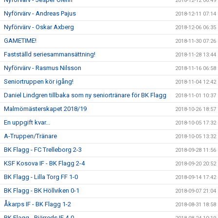
2018-12-12 06:49
Nyförvärv - Andreas Pajus
2018-12-11 07:14
Nyförvärv - Oskar Axberg
2018-12-06 06:35
GAMETIME!
2018-11-30 07:26
Fastställd seriesammansättning!
2018-11-28 13:44
Nyförvärv - Rasmus Nilsson
2018-11-16 06:58
Seniortruppen kör igång!
2018-11-04 12:42
Daniel Lindgren tillbaka som ny seniortränare för BK Flagg
2018-11-01 10:37
Malmömästerskapet 2018/19
2018-10-26 18:57
En uppgift kvar...
2018-10-05 17:32
A-Truppen/Tränare
2018-10-05 13:32
BK Flagg - FC Trelleborg 2-3
2018-09-28 11:56
KSF Kosova IF - BK Flagg 2-4
2018-09-20 20:52
BK Flagg - Lilla Torg FF 1-0
2018-09-14 17:42
BK Flagg - BK Höllviken 0-1
2018-09-07 21:04
Åkarps IF - BK Flagg 1-2
2018-08-31 18:58
BK Flagg - Bjärreds IF 4-0