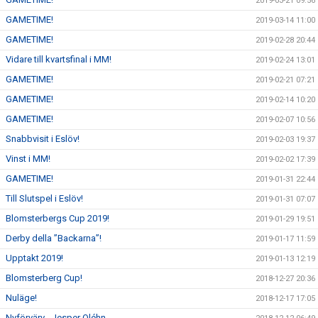
2019-03-21 09:56
GAMETIME!
2019-03-14 11:00
GAMETIME!
2019-02-28 20:44
Vidare till kvartsfinal i MM!
2019-02-24 13:01
GAMETIME!
2019-02-21 07:21
GAMETIME!
2019-02-14 10:20
GAMETIME!
2019-02-07 10:56
Snabbvisit i Eslöv!
2019-02-03 19:37
Vinst i MM!
2019-02-02 17:39
GAMETIME!
2019-01-31 22:44
Till Slutspel i Eslöv!
2019-01-31 07:07
Blomsterbergs Cup 2019!
2019-01-29 19:51
Derby della ”Backarna”!
2019-01-17 11:59
Upptakt 2019!
2019-01-13 12:19
Blomsterberg Cup!
2018-12-27 20:36
Nuläge!
2018-12-17 17:05
Nyförvärv - Jesper Oléhn