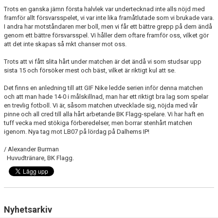
TRUPPEN
Trots en ganska jämn första halvlek var undertecknad inte alls nöjd med
framför allt försvarsspelet, vi var inte lika framåtlutade som vi brukade vara.
I andra har motståndaren mer boll, men vi får ett bättre grepp på dem ändå
NYFÖRVÄRV
genom ett bättre försvarsspel. Vi håller dem oftare framför oss, vilket gör
att det inte skapas så mkt chanser mot oss.
SPELARRÅD
Trots att vi fått slita hårt under matchen är det ändå vi som studsar upp
STATISTIK
sista 15 och försöker mest och bäst, vilket är riktigt kul att se.
Det finns en anledning till att GIF Nike ledde serien inför denna matchen
MATCHREFERAT TIDIGARE ÅR
och att man hade 14-0 i målskillnad, man har ett riktigt bra lag som spelar
en trevlig fotboll. Vi är, såsom matchen utvecklade sig, nöjda med vår
pinne och all cred till alla hårt arbetande BK Flagg-spelare. Vi har haft en
tuff vecka med stökiga förberedelser, men borrar stenhårt matchen
igenom. Nya tag mot LB07 på lördag på Dalhems IP!
/ Alexander Burman
Huvudtränare, BK Flagg.
Nyhetsarkiv