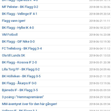
2018-08-24 10:19
MF Pelister - BK Flagg 0-2
2018-08-16 20:36
BK Flagg - Vellinge IF 4-1
2018-08-09 20:54
Flagg vann igen!
2018-06-21 11:11
BK Flagg - Hyllie IK 4-0
2018-06-18 22:07
VM Fotboll
2018-06-16 23:08
BK Flagg - GIF Nike 0-0
2018-06-10 19:30
FC Trelleborg - BK Flagg 3-4
2018-06-04 11:12
Ola till Lunds SK
2018-06-01 13:53
BK Flagg - Kosova IF 2-0
2018-05-31 20:38
Lilla Torg FF - BK Flagg 0-2
2018-05-24 09:46
BK Höllviken - BK Flagg 0-5
2018-05-21 11:33
BK Flagg - Åkarps IF 0-0
2018-05-13 19:06
Bjärreds IF - BK Flagg 3-5
2018-05-05 09:59
3 poäng i "Hemmapremiären"
2018-04-29 10:04
MM-äventyret över för den här gången!
2018-04-26 09:34
Vellinge IF - BK Flagg 3-1