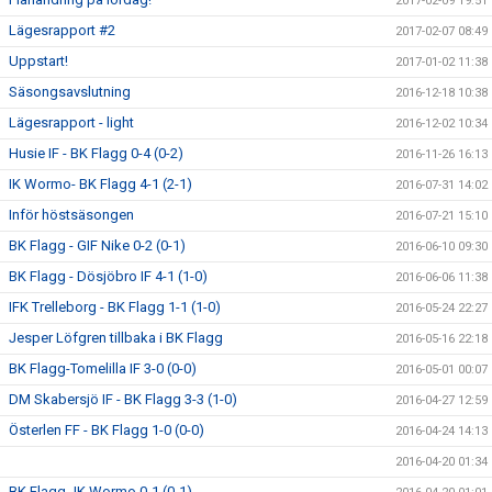
2017-02-09 19:51
Lägesrapport #2
2017-02-07 08:49
Uppstart!
2017-01-02 11:38
Säsongsavslutning
2016-12-18 10:38
Lägesrapport - light
2016-12-02 10:34
Husie IF - BK Flagg 0-4 (0-2)
2016-11-26 16:13
IK Wormo- BK Flagg 4-1 (2-1)
2016-07-31 14:02
Inför höstsäsongen
2016-07-21 15:10
BK Flagg - GIF Nike 0-2 (0-1)
2016-06-10 09:30
BK Flagg - Dösjöbro IF 4-1 (1-0)
2016-06-06 11:38
IFK Trelleborg - BK Flagg 1-1 (1-0)
2016-05-24 22:27
Jesper Löfgren tillbaka i BK Flagg
2016-05-16 22:18
BK Flagg-Tomelilla IF 3-0 (0-0)
2016-05-01 00:07
DM Skabersjö IF - BK Flagg 3-3 (1-0)
2016-04-27 12:59
Österlen FF - BK Flagg 1-0 (0-0)
2016-04-24 14:13
2016-04-20 01:34
BK Flagg- IK Wormo 0-1 (0-1)