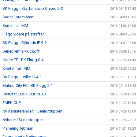
2018-04-22 19:16
BK Flagg - Staffanstorp United 2-0
2018-04-15 17:45
Seger i premiären!
2018-04-09 10:05
Semifinal i MM
2018-04-06 12:08
Flagg vidare på straffar!
2018-04-03 22:34
BK Flagg - Bjärreds IF 9-1
2018-04-01 08:00
Seriepremiär/Kickoff!
2018-03-29 10:16
Harrie FF - BK Flagg 0-4
2018-03-25 11:49
Kvartsfinal i MM
2018-03-23 09:22
BK Flagg - Hyllie IK 4-1
2018-03-11 13:13
Malmö City FC - BK Flagg 2-1
2018-02-10 18:28
Resultat EMEK CUP 2018
2018-01-28 17:29
EMEK CUP
2018-01-27 16:05
Ny Assisterande till Seniortruppen
2018-01-26 12:09
Nyheter i Seniortruppen!
2018-01-25 22:12
Planering februari
2018-01-21 11:23
En bra start på säsongen!