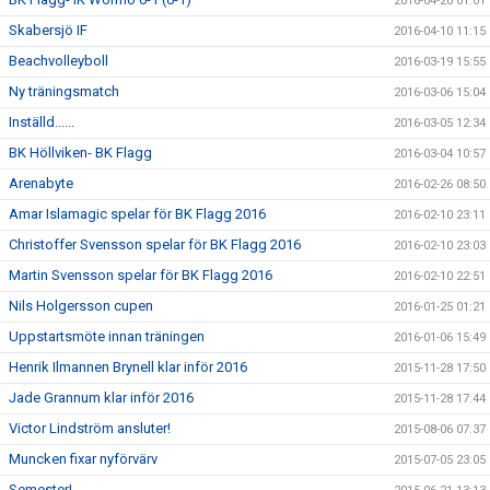
2016-04-20 01:01
Skabersjö IF
2016-04-10 11:15
Beachvolleyboll
2016-03-19 15:55
Ny träningsmatch
2016-03-06 15:04
Inställd......
2016-03-05 12:34
BK Höllviken- BK Flagg
2016-03-04 10:57
Arenabyte
2016-02-26 08:50
Amar Islamagic spelar för BK Flagg 2016
2016-02-10 23:11
Christoffer Svensson spelar för BK Flagg 2016
2016-02-10 23:03
Martin Svensson spelar för BK Flagg 2016
2016-02-10 22:51
Nils Holgersson cupen
2016-01-25 01:21
Uppstartsmöte innan träningen
2016-01-06 15:49
Henrik Ilmannen Brynell klar inför 2016
2015-11-28 17:50
Jade Grannum klar inför 2016
2015-11-28 17:44
Victor Lindström ansluter!
2015-08-06 07:37
Muncken fixar nyförvärv
2015-07-05 23:05
Semester!