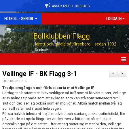
ANSÖKAN TILL BK FLAGG
FOTBOLL - SENIOR
LOGGA IN
Bollklubben Flagg
Idrott och glädje på Kirseberg - sedan 1932
Senior
HEM
Vellinge IF - BK Flagg 3-1
<
>
2018-04-22 19:16
NYHETER
Tredje omgången och förlust borta mot Vellinge IF
Lördagens bortamatch blev verkligen så tuff som vi förväntat oss, Vellinge
TABELLEN
är av många tippade som ett av lagen som kan stå som seriesegrare till
slut och det ser jag också som en möjlighet. Alltså match mellan två lag
KALENDER
som vill vara med i racet hela vägen.
Första halvlek inleder vi i rejäl medvind och startar ganska optimistiskt, lite
påverkade att spela längre av vinden men vi hittar också en hel del
MATCHER
omställningar på det sättet. Efter ett tag sätter sig matchbilden, Vellinge