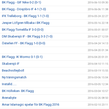
BK Flagg - GIF Nike 0-2 (0-1)
2016-06-10 09:30
BK Flagg - Dösjöbro IF 4-1 (1-0)
2016-06-06 11:38
IFK Trelleborg - BK Flagg 1-1 (1-0)
2016-05-24 22:27
Jesper Löfgren tillbaka i BK Flagg
2016-05-16 22:18
BK Flagg-Tomelilla IF 3-0 (0-0)
2016-05-01 00:07
DM Skabersjö IF - BK Flagg 3-3 (1-0)
2016-04-27 12:59
Österlen FF - BK Flagg 1-0 (0-0)
2016-04-24 14:13
2016-04-20 01:34
BK Flagg- IK Wormo 0-1 (0-1)
2016-04-20 01:01
Skabersjö IF
2016-04-10 11:15
Beachvolleyboll
2016-03-19 15:55
Ny träningsmatch
2016-03-06 15:04
Inställd......
2016-03-05 12:34
BK Höllviken- BK Flagg
2016-03-04 10:57
Arenabyte
2016-02-26 08:50
Amar Islamagic spelar för BK Flagg 2016
2016-02-10 23:11