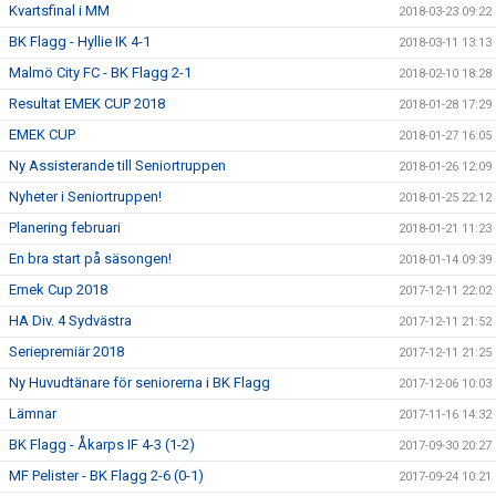
Kvartsfinal i MM
2018-03-23 09:22
BK Flagg - Hyllie IK 4-1
2018-03-11 13:13
Malmö City FC - BK Flagg 2-1
2018-02-10 18:28
Resultat EMEK CUP 2018
2018-01-28 17:29
EMEK CUP
2018-01-27 16:05
Ny Assisterande till Seniortruppen
2018-01-26 12:09
Nyheter i Seniortruppen!
2018-01-25 22:12
Planering februari
2018-01-21 11:23
En bra start på säsongen!
2018-01-14 09:39
Emek Cup 2018
2017-12-11 22:02
HA Div. 4 Sydvästra
2017-12-11 21:52
Seriepremiär 2018
2017-12-11 21:25
Ny Huvudtänare för seniorerna i BK Flagg
2017-12-06 10:03
Lämnar
2017-11-16 14:32
BK Flagg - Åkarps IF 4-3 (1-2)
2017-09-30 20:27
MF Pelister - BK Flagg 2-6 (0-1)
2017-09-24 10:21