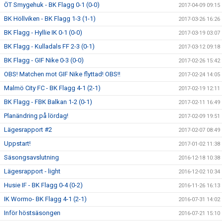
ÖT Smygehuk - BK Flagg 0-1 (0-0)
2017-04-09 09:15
BK Höllviken - BK Flagg 1-3 (1-1)
2017-03-26 16:26
BK Flagg - Hyllie IK 0-1 (0-0)
2017-03-19 03:07
BK Flagg - Kulladals FF 2-3 (0-1)
2017-03-12 09:18
BK Flagg - GIF Nike 0-3 (0-0)
2017-02-26 15:42
OBS! Matchen mot GIF Nike flyttad! OBS!!
2017-02-24 14:05
Malmö City FC - BK Flagg 4-1 (2-1)
2017-02-19 12:11
BK Flagg - FBK Balkan 1-2 (0-1)
2017-02-11 16:49
Planändring på lördag!
2017-02-09 19:51
Lägesrapport #2
2017-02-07 08:49
Uppstart!
2017-01-02 11:38
Säsongsavslutning
2016-12-18 10:38
Lägesrapport - light
2016-12-02 10:34
Husie IF - BK Flagg 0-4 (0-2)
2016-11-26 16:13
IK Wormo- BK Flagg 4-1 (2-1)
2016-07-31 14:02
Inför höstsäsongen
2016-07-21 15:10