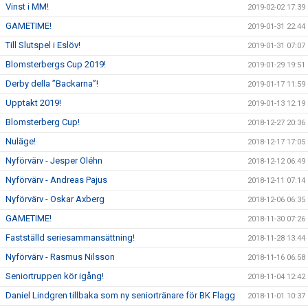
Vinst i MM!
2019-02-02 17:39
GAMETIME!
2019-01-31 22:44
Till Slutspel i Eslöv!
2019-01-31 07:07
Blomsterbergs Cup 2019!
2019-01-29 19:51
Derby della ”Backarna”!
2019-01-17 11:59
Upptakt 2019!
2019-01-13 12:19
Blomsterberg Cup!
2018-12-27 20:36
Nuläge!
2018-12-17 17:05
Nyförvärv - Jesper Oléhn
2018-12-12 06:49
Nyförvärv - Andreas Pajus
2018-12-11 07:14
Nyförvärv - Oskar Axberg
2018-12-06 06:35
GAMETIME!
2018-11-30 07:26
Fastställd seriesammansättning!
2018-11-28 13:44
Nyförvärv - Rasmus Nilsson
2018-11-16 06:58
Seniortruppen kör igång!
2018-11-04 12:42
Daniel Lindgren tillbaka som ny seniortränare för BK Flagg
2018-11-01 10:37