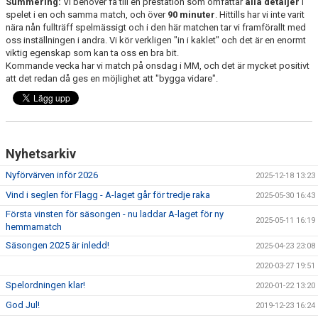
Summering:
Vi behöver få till en prestation som omfattar
alla detaljer
i
spelet i en och samma match, och över
90 minuter
. Hittills har vi inte varit
nära nån fullträff spelmässigt och i den här matchen tar vi framförallt med
oss inställningen i andra. Vi kör verkligen "in i kaklet" och det är en enormt
viktig egenskap som kan ta oss en bra bit.
Kommande vecka har vi match på onsdag i MM, och det är mycket positivt
att det redan då ges en möjlighet att "bygga vidare".
Nyhetsarkiv
Nyförvärven inför 2026
2025-12-18 13:23
Vind i seglen för Flagg - A-laget går för tredje raka
2025-05-30 16:43
Första vinsten för säsongen - nu laddar A-laget för ny
2025-05-11 16:19
hemmamatch
Säsongen 2025 är inledd!
2025-04-23 23:08
2020-03-27 19:51
Spelordningen klar!
2020-01-22 13:20
God Jul!
2019-12-23 16:24