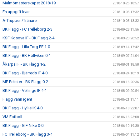
Malmömästerskapet 2018/19
2018-10-26 18:57
En uppgift kvar...
2018-10-05 17:32
A-Truppen/Tränare
2018-10-05 13:32
BK Flagg - FC Trelleborg 2-3
2018-09-28 11:56
KSF Kosova IF - BK Flagg 2-4
2018-09-20 20:52
BK Flagg - Lilla Torg FF 1-0
2018-09-14 17:42
BK Flagg - BK Höllviken 0-1
2018-09-07 21:04
Åkarps IF - BK Flagg 1-2
2018-08-31 18:58
BK Flagg - Bjärreds IF 4-0
2018-08-24 10:19
MF Pelister - BK Flagg 0-2
2018-08-16 20:36
BK Flagg - Vellinge IF 4-1
2018-08-09 20:54
Flagg vann igen!
2018-06-21 11:11
BK Flagg - Hyllie IK 4-0
2018-06-18 22:07
VM Fotboll
2018-06-16 23:08
BK Flagg - GIF Nike 0-0
2018-06-10 19:30
FC Trelleborg - BK Flagg 3-4
2018-06-04 11:12