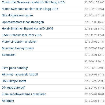
Christoffer Svensson spelar för BK Flagg 2016
2016-02-10 23:03
Martin Svensson spelar för BK Flagg 2016
2016-02-10 22:51
Nils Holgersson cupen
2016-01-25 01:21
Uppstartsmöte innan träningen
2016-01-06 15:49
Henrik Ilmannen Brynell klar inför 2016
2015-11-28 17:50
Jade Grannum klar inför 2016
2015-11-28 17:44
Victor Lindström ansluter!
2015-08-06 07:37
Muncken fixar nyförvärv
2015-07-05 23:05
Semester!
2015-06-21 13:13
2015-06-19 10:16
Extra pass söndag!
2015-06-15 22:06
Aktivitet - allsvensk fotboll
2015-06-03 11:15
DM-Slutspel lottat
2015-04-23 21:38
DM (uppdaterad)
2015-04-09 13:55
Klara seriefavoriterna i premiären
2015-04-07 10:01
Äntligen!
2015-03-28 11:18