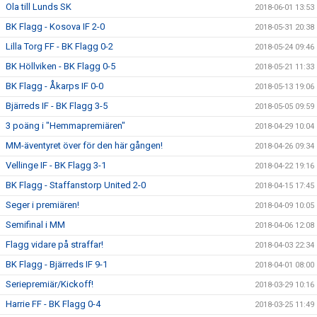
Ola till Lunds SK
2018-06-01 13:53
BK Flagg - Kosova IF 2-0
2018-05-31 20:38
Lilla Torg FF - BK Flagg 0-2
2018-05-24 09:46
BK Höllviken - BK Flagg 0-5
2018-05-21 11:33
BK Flagg - Åkarps IF 0-0
2018-05-13 19:06
Bjärreds IF - BK Flagg 3-5
2018-05-05 09:59
3 poäng i "Hemmapremiären"
2018-04-29 10:04
MM-äventyret över för den här gången!
2018-04-26 09:34
Vellinge IF - BK Flagg 3-1
2018-04-22 19:16
BK Flagg - Staffanstorp United 2-0
2018-04-15 17:45
Seger i premiären!
2018-04-09 10:05
Semifinal i MM
2018-04-06 12:08
Flagg vidare på straffar!
2018-04-03 22:34
BK Flagg - Bjärreds IF 9-1
2018-04-01 08:00
Seriepremiär/Kickoff!
2018-03-29 10:16
Harrie FF - BK Flagg 0-4
2018-03-25 11:49