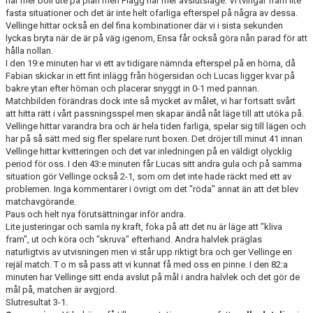
har mer boll ute på plan men Flagg har mer avslutsläge. Vi tvingar fram lite
TRUPPEN
fasta situationer och det är inte helt ofarliga efterspel på några av dessa.
Vellinge hittar också en del fina kombinationer där vi i sista sekunden
lyckas bryta när de är på väg igenom, Ensa får också göra nån parad för att
NYFÖRVÄRV
hålla nollan.
I den 19:e minuten har vi ett av tidigare nämnda efterspel på en hörna, då
SPELARRÅD
Fabian skickar in ett fint inlägg från högersidan och Lucas ligger kvar på
bakre ytan efter hörnan och placerar snyggt in 0-1 med pannan.
STATISTIK
Matchbilden förändras dock inte så mycket av målet, vi har fortsatt svårt
att hitta rätt i vårt passningsspel men skapar ändå nåt läge till att utöka på.
Vellinge hittar varandra bra och är hela tiden farliga, spelar sig till lägen och
MATCHREFERAT TIDIGARE ÅR
har på så sätt med sig fler spelare runt boxen. Det dröjer till minut 41 innan
Vellinge hittar kvitteringen och det var inledningen på en väldigt olycklig
period för oss. I den 43:e minuten får Lucas sitt andra gula och på samma
situation gör Vellinge också 2-1, som om det inte hade räckt med ett av
problemen. Inga kommentarer i övrigt om det "röda" annat än att det blev
matchavgörande.
Paus och helt nya förutsättningar inför andra.
Lite justeringar och samla ny kraft, foka på att det nu är läge att "kliva
fram", ut och köra och "skruva" efterhand. Andra halvlek präglas
naturligtvis av utvisningen men vi står upp riktigt bra och ger Vellinge en
rejäl match. T o m så pass att vi kunnat få med oss en pinne. I den 82:a
minuten har Vellinge sitt enda avslut på mål i andra halvlek och det gör de
mål på, matchen är avgjord.
Slutresultat 3-1.