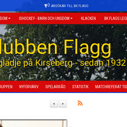
ANSÖKAN TILL BK FLAGG
GDOM
ISHOCKEY - BARN OCH UNGDOM
KLACKEN
BK FLAGG LE
klubben Flagg
 glädje på Kirseberg - sedan 1932
RUPPEN
NYFÖRVÄRV
SPELARRÅD
STATISTIK
MATCHREFERAT TID
<
>