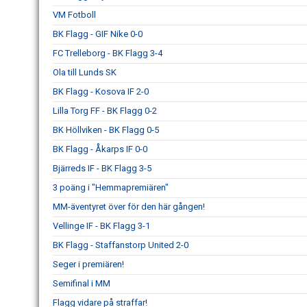
VM Fotboll
BK Flagg - GIF Nike 0-0
FC Trelleborg - BK Flagg 3-4
Ola till Lunds SK
BK Flagg - Kosova IF 2-0
Lilla Torg FF - BK Flagg 0-2
BK Höllviken - BK Flagg 0-5
BK Flagg - Åkarps IF 0-0
Bjärreds IF - BK Flagg 3-5
3 poäng i "Hemmapremiären"
MM-äventyret över för den här gången!
Vellinge IF - BK Flagg 3-1
BK Flagg - Staffanstorp United 2-0
Seger i premiären!
Semifinal i MM
Flagg vidare på straffar!