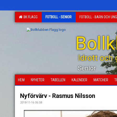
BK FLAGG
FOTBOLL - SENIOR
FOTBOLL - BARN OCH UN
Boll
Idrott och
Senior
HEM
NYHETER
TABELLEN
KALENDER
MATCHER
T
Nyförvärv - Rasmus Nilsson
2018-11-16 06:58