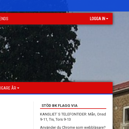
GENDS
LOGGA IN
IGARE ÅR
STÖD BK FLAGG VIA
KANSLIET¨S TELEFONTIDER: Mån, Onsd
9-11, Tis, Tors 9-13
Använder du Chrome som webbläsare?