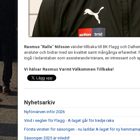
Rasmus
”
Ralle
”
Nilsson
vänder tillbaka till BK Flagg och Dalhe
ansluter och bidrar med sin kvalitet samt mångåriga erfarenhet
ingå i ledarstaben som assisterande tränare, en intressant och
Vi hälsar Rasmus Varmt Välkommen Tillbaka!
Nyhetsarkiv
Nyförvärven inför 2026
Vind i seglen för Flagg - A-laget går för tredje raka
Första vinsten för säsongen - nu laddar A-laget för ny hemmam
Säsongen 2025 är inledd!