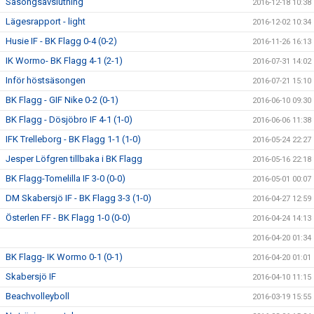
Säsongsavslutning
2016-12-18 10:38
Lägesrapport - light
2016-12-02 10:34
Husie IF - BK Flagg 0-4 (0-2)
2016-11-26 16:13
IK Wormo- BK Flagg 4-1 (2-1)
2016-07-31 14:02
Inför höstsäsongen
2016-07-21 15:10
BK Flagg - GIF Nike 0-2 (0-1)
2016-06-10 09:30
BK Flagg - Dösjöbro IF 4-1 (1-0)
2016-06-06 11:38
IFK Trelleborg - BK Flagg 1-1 (1-0)
2016-05-24 22:27
Jesper Löfgren tillbaka i BK Flagg
2016-05-16 22:18
BK Flagg-Tomelilla IF 3-0 (0-0)
2016-05-01 00:07
DM Skabersjö IF - BK Flagg 3-3 (1-0)
2016-04-27 12:59
Österlen FF - BK Flagg 1-0 (0-0)
2016-04-24 14:13
2016-04-20 01:34
BK Flagg- IK Wormo 0-1 (0-1)
2016-04-20 01:01
Skabersjö IF
2016-04-10 11:15
Beachvolleyboll
2016-03-19 15:55