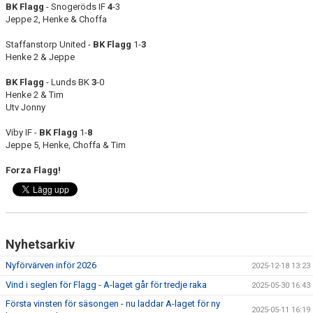
BK
Flagg
- Snogeröds IF
4
-3
Jeppe 2, Henke & Choffa
Staffanstorp United -
BK
Flagg
1-
3
Henke 2 & Jeppe
BK
Flagg
- Lunds BK
3
-0
Henke 2 & Tim
Utv Jonny
Viby IF -
BK
Flagg
1-
8
Jeppe 5, Henke, Choffa & Tim
Forza Flagg!
Nyhetsarkiv
Nyförvärven inför 2026
2025-12-18 13:23
Vind i seglen för Flagg - A-laget går för tredje raka
2025-05-30 16:43
Första vinsten för säsongen - nu laddar A-laget för ny
2025-05-11 16:19