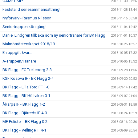
GAMETIME!
2018-11-30 07:26
Fastställd seriesammansättning!
2018-11-28 13:44
Nyförvärv - Rasmus Nilsson
2018-11-16 06:58
Seniortruppen kör igång!
2018-11-04 12:42
Daniel Lindgren tillbaka som ny seniortränare för BK Flagg
2018-11-01 10:37
Malmömästerskapet 2018/19
2018-10-26 18:57
En uppgift kvar...
2018-10-05 17:32
A-Truppen/Tränare
2018-10-05 13:32
BK Flagg - FC Trelleborg 2-3
2018-09-28 11:56
KSF Kosova IF - BK Flagg 2-4
2018-09-20 20:52
BK Flagg - Lilla Torg FF 1-0
2018-09-14 17:42
BK Flagg - BK Höllviken 0-1
2018-09-07 21:04
Åkarps IF - BK Flagg 1-2
2018-08-31 18:58
BK Flagg - Bjärreds IF 4-0
2018-08-24 10:19
MF Pelister - BK Flagg 0-2
2018-08-16 20:36
BK Flagg - Vellinge IF 4-1
2018-08-09 20:54