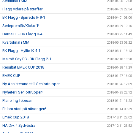
Semifinal i MM
2018-04-06 12:08
Flagg vidare på straffar!
2018-04-03 22:34
BK Flagg - Bjärreds IF 9-1
2018-04-01 08:00
Seriepremiär/Kickoff!
2018-03-29 10:16
Harrie FF - BK Flagg 0-4
2018-03-25 11:49
Kvartsfinal i MM
2018-03-23 09:22
BK Flagg - Hyllie IK 4-1
2018-03-11 13:13
Malmö City FC - BK Flagg 2-1
2018-02-10 18:28
Resultat EMEK CUP 2018
2018-01-28 17:29
EMEK CUP
2018-01-27 16:05
Ny Assisterande till Seniortruppen
2018-01-26 12:09
Nyheter i Seniortruppen!
2018-01-25 22:12
Planering februari
2018-01-21 11:23
En bra start på säsongen!
2018-01-14 09:39
Emek Cup 2018
2017-12-11 22:02
HA Div. 4 Sydvästra
2017-12-11 21:52