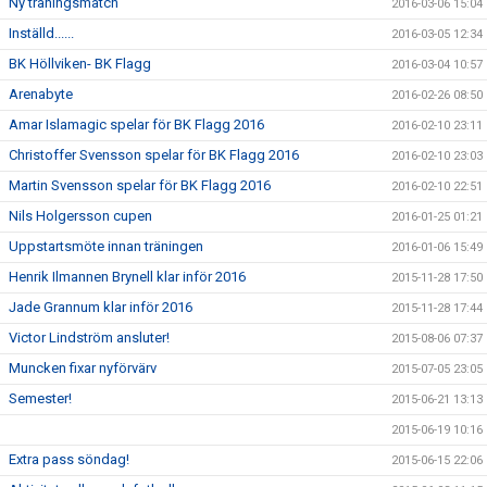
Ny träningsmatch
2016-03-06 15:04
Inställd......
2016-03-05 12:34
BK Höllviken- BK Flagg
2016-03-04 10:57
Arenabyte
2016-02-26 08:50
Amar Islamagic spelar för BK Flagg 2016
2016-02-10 23:11
Christoffer Svensson spelar för BK Flagg 2016
2016-02-10 23:03
Martin Svensson spelar för BK Flagg 2016
2016-02-10 22:51
Nils Holgersson cupen
2016-01-25 01:21
Uppstartsmöte innan träningen
2016-01-06 15:49
Henrik Ilmannen Brynell klar inför 2016
2015-11-28 17:50
Jade Grannum klar inför 2016
2015-11-28 17:44
Victor Lindström ansluter!
2015-08-06 07:37
Muncken fixar nyförvärv
2015-07-05 23:05
Semester!
2015-06-21 13:13
2015-06-19 10:16
Extra pass söndag!
2015-06-15 22:06