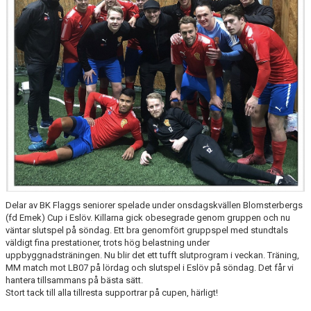
TRUPPEN
NYFÖRVÄRV
SPELARRÅD
STATISTIK
MATCHREFERAT TIDIGARE ÅR
Delar av BK Flaggs seniorer spelade under onsdagskvällen Blomsterbergs
(fd Emek) Cup i Eslöv. Killarna gick obesegrade genom gruppen och nu
väntar slutspel på söndag. Ett bra genomfört gruppspel med stundtals
väldigt fina prestationer, trots hög belastning under
uppbyggnadsträningen. Nu blir det ett tufft slutprogram i veckan. Träning,
MM match mot LB07 på lördag och slutspel i Eslöv på söndag. Det får vi
hantera tillsammans på bästa sätt.
Stort tack till alla tillresta supportrar på cupen, härligt!