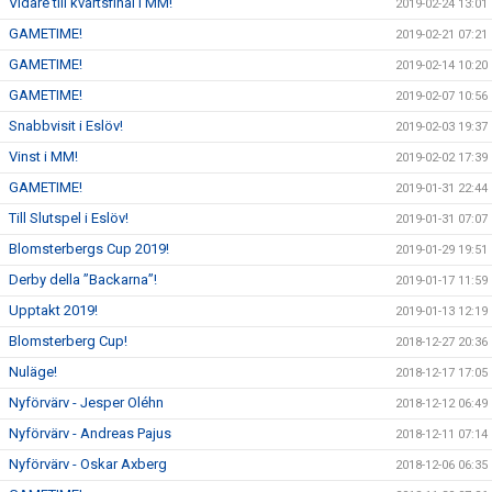
Vidare till kvartsfinal i MM!
2019-02-24 13:01
GAMETIME!
2019-02-21 07:21
GAMETIME!
2019-02-14 10:20
GAMETIME!
2019-02-07 10:56
Snabbvisit i Eslöv!
2019-02-03 19:37
Vinst i MM!
2019-02-02 17:39
GAMETIME!
2019-01-31 22:44
Till Slutspel i Eslöv!
2019-01-31 07:07
Blomsterbergs Cup 2019!
2019-01-29 19:51
Derby della ”Backarna”!
2019-01-17 11:59
Upptakt 2019!
2019-01-13 12:19
Blomsterberg Cup!
2018-12-27 20:36
Nuläge!
2018-12-17 17:05
Nyförvärv - Jesper Oléhn
2018-12-12 06:49
Nyförvärv - Andreas Pajus
2018-12-11 07:14
Nyförvärv - Oskar Axberg
2018-12-06 06:35