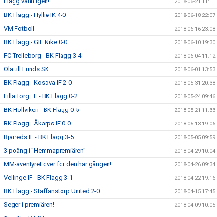
Flagg vann igen!
2018-06-21 11:11
BK Flagg - Hyllie IK 4-0
2018-06-18 22:07
VM Fotboll
2018-06-16 23:08
BK Flagg - GIF Nike 0-0
2018-06-10 19:30
FC Trelleborg - BK Flagg 3-4
2018-06-04 11:12
Ola till Lunds SK
2018-06-01 13:53
BK Flagg - Kosova IF 2-0
2018-05-31 20:38
Lilla Torg FF - BK Flagg 0-2
2018-05-24 09:46
BK Höllviken - BK Flagg 0-5
2018-05-21 11:33
BK Flagg - Åkarps IF 0-0
2018-05-13 19:06
Bjärreds IF - BK Flagg 3-5
2018-05-05 09:59
3 poäng i "Hemmapremiären"
2018-04-29 10:04
MM-äventyret över för den här gången!
2018-04-26 09:34
Vellinge IF - BK Flagg 3-1
2018-04-22 19:16
BK Flagg - Staffanstorp United 2-0
2018-04-15 17:45
Seger i premiären!
2018-04-09 10:05