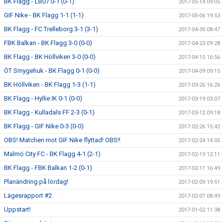
BK Flagg - LB07 0-1 (0-1)
2017-05-14 09:05
GIF Nike - BK Flagg 1-1 (1-1)
2017-05-06 19:53
BK Flagg - FC Trelleborg 3-1 (3-1)
2017-04-30 08:47
FBK Balkan - BK Flagg 3-0 (0-0)
2017-04-23 09:28
BK Flagg - BK Höllviken 3-0 (0-0)
2017-04-15 16:56
ÖT Smygehuk - BK Flagg 0-1 (0-0)
2017-04-09 09:15
BK Höllviken - BK Flagg 1-3 (1-1)
2017-03-26 16:26
BK Flagg - Hyllie IK 0-1 (0-0)
2017-03-19 03:07
BK Flagg - Kulladals FF 2-3 (0-1)
2017-03-12 09:18
BK Flagg - GIF Nike 0-3 (0-0)
2017-02-26 15:42
OBS! Matchen mot GIF Nike flyttad! OBS!!
2017-02-24 14:05
Malmö City FC - BK Flagg 4-1 (2-1)
2017-02-19 12:11
BK Flagg - FBK Balkan 1-2 (0-1)
2017-02-11 16:49
Planändring på lördag!
2017-02-09 19:51
Lägesrapport #2
2017-02-07 08:49
Uppstart!
2017-01-02 11:38