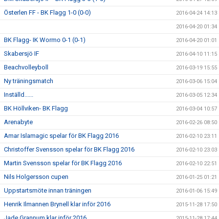
Österlen FF - BK Flagg 1-0 (0-0)
2016-04-24 14:13
2016-04-20 01:34
BK Flagg- IK Wormo 0-1 (0-1)
2016-04-20 01:01
Skabersjö IF
2016-04-10 11:15
Beachvolleyboll
2016-03-19 15:55
Ny träningsmatch
2016-03-06 15:04
Inställd......
2016-03-05 12:34
BK Höllviken- BK Flagg
2016-03-04 10:57
Arenabyte
2016-02-26 08:50
Amar Islamagic spelar för BK Flagg 2016
2016-02-10 23:11
Christoffer Svensson spelar för BK Flagg 2016
2016-02-10 23:03
Martin Svensson spelar för BK Flagg 2016
2016-02-10 22:51
Nils Holgersson cupen
2016-01-25 01:21
Uppstartsmöte innan träningen
2016-01-06 15:49
Henrik Ilmannen Brynell klar inför 2016
2015-11-28 17:50
Jade Grannum klar inför 2016
2015-11-28 17:44