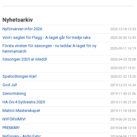
Nyhetsarkiv
Nyförvärven inför 2026
2025-12-18 13:23
Vind i seglen för Flagg - A-laget går för tredje raka
2025-05-30 16:43
Första vinsten för säsongen - nu laddar A-laget för ny
2025-05-11 16:19
hemmamatch
Säsongen 2025 är inledd!
2025-04-23 23:08
2020-03-27 19:51
Spelordningen klar!
2020-01-22 13:20
God Jul!
2019-12-23 16:24
Seniorträning
2019-11-30 21:06
HA Div.4 Sydvästra 2020
2019-11-30 21:00
Malmö Mästerskapet
2019-11-18 18:05
NYFÖRVÄRV!
2019-06-24 22:06
PREMIÄR!
2019-04-08 12:10
Nyförvärv - Ajdin Fatic
2019-04-04 12:52