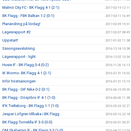
Malmö City FC - BK Flagg 4-1 (2-1)
2017-02-19 12:11
BK Flagg - FBK Balkan 1-2 (0-1)
2017-02-11 16:49
Planändring på lördag!
2017-02-09 19:51
Lägesrapport #2
2017-02-07 08:49
Uppstart!
2017-01-02 11:38
Säsongsavslutning
2016-12-18 10:38
Lägesrapport - light
2016-12-02 10:34
Husie IF - BK Flagg 0-4 (0-2)
2016-11-26 16:13
IK Wormo- BK Flagg 4-1 (2-1)
2016-07-31 14:02
Inför höstsäsongen
2016-07-21 15:10
BK Flagg - GIF Nike 0-2 (0-1)
2016-06-10 09:30
BK Flagg - Dösjöbro IF 4-1 (1-0)
2016-06-06 11:38
IFK Trelleborg - BK Flagg 1-1 (1-0)
2016-05-24 22:27
Jesper Löfgren tillbaka i BK Flagg
2016-05-16 22:18
BK Flagg-Tomelilla IF 3-0 (0-0)
2016-05-01 00:07
DM Skabersjö IF - BK Flagg 3-3 (1-0)
2016-04-27 12:59