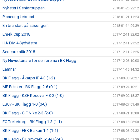
Nyheter i Seniortruppen!
2018-01-25 22:12
Planering februari
2018-01-21 11:23
En bra start på säsongen!
2018-01-14 09:39
Emek Cup 2018
2017-12-11 22:02
HA Div. 4 Sydvästra
2017-12-11 21:52
Seriepremiär 2018
2017-12-11 21:25
Ny Huvudtänare för seniorerna i BK Flagg
2017-12-06 10:03
Lämnar
2017-11-16 14:32
BK Flagg - Åkarps IF 4-3 (1-2)
2017-09-30 20:27
MF Pelister - BK Flagg 2-6 (0-1)
2017-09-24 10:21
BK Flagg - KSF Kosova IF 3-2 (1-0)
2017-09-02 18:37
LB07 - BK Flagg 1-0 (0-0)
2017-08-27 09:40
BK Flagg - GIF Nike 2-3 (2-0)
2017-08-21 13:00
FC Trelleborg - BK Flagg 1-3 (1-1)
2017-08-13 08:50
BK Flagg - FBK Balkan 1-1 (1-1)
2017-08-06 09:32
BK Flagg - ÖT Smygehuk 4-0 (2-0)
2017-06-16 07:39