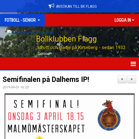
ANSÖKAN TILL BK FLAGG
FOTBOLL - SENIOR
LOGGA IN
Bollklubben Flagg
Idrott och glädje på Kirseberg - sedan 1932
Senior
HEM
Semifinalen på Dalhems IP!
<
>
2019-04-01 16:23
NYHETER
TABELLEN
KALENDER
MATCHER