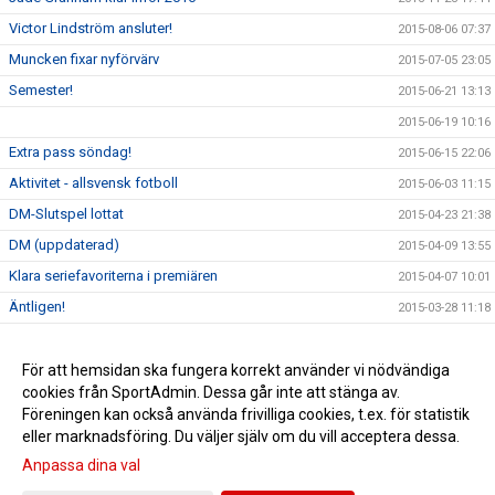
Victor Lindström ansluter!
2015-08-06 07:37
Muncken fixar nyförvärv
2015-07-05 23:05
Semester!
2015-06-21 13:13
2015-06-19 10:16
Extra pass söndag!
2015-06-15 22:06
Aktivitet - allsvensk fotboll
2015-06-03 11:15
DM-Slutspel lottat
2015-04-23 21:38
DM (uppdaterad)
2015-04-09 13:55
Klara seriefavoriterna i premiären
2015-04-07 10:01
Äntligen!
2015-03-28 11:18
Kick Off 2015
2015-03-18 09:51
Familjen Körseus har fått tillökning...
För att hemsidan ska fungera korrekt använder vi nödvändiga
2015-03-12 13:33
cookies från SportAdmin. Dessa går inte att stänga av.
Kvartsfinal i Malmömästerskapet
2015-03-12 13:32
Föreningen kan också använda frivilliga cookies, t.ex. för statistik
eller marknadsföring. Du väljer själv om du vill acceptera dessa.
Anpassa dina val