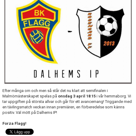
TRUPPEN
NYFÖRVÄRV
SPELARRÅD
STATISTIK
MATCHREFERAT TIDIGARE ÅR
Efter många om och men så står det nu klart att semifinalen i
Malmömästerskapet spelas på
onsdag
3
april
18
:
15
i vår hemmaborg. Vi
tar uppgiften på största allvar och går för ett avancemang! Triggande med
en tävlingsmatch veckan innan premiären, en förberedelse som känns
positiv. Väl mött på Dalhems IP!
Forza Flagg!