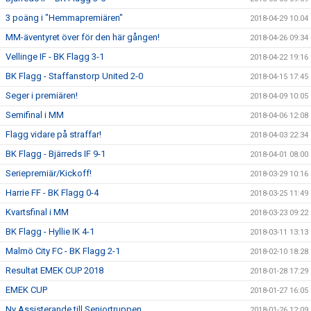
3 poäng i "Hemmapremiären"
2018-04-29 10:04
MM-äventyret över för den här gången!
2018-04-26 09:34
Vellinge IF - BK Flagg 3-1
2018-04-22 19:16
BK Flagg - Staffanstorp United 2-0
2018-04-15 17:45
Seger i premiären!
2018-04-09 10:05
Semifinal i MM
2018-04-06 12:08
Flagg vidare på straffar!
2018-04-03 22:34
BK Flagg - Bjärreds IF 9-1
2018-04-01 08:00
Seriepremiär/Kickoff!
2018-03-29 10:16
Harrie FF - BK Flagg 0-4
2018-03-25 11:49
Kvartsfinal i MM
2018-03-23 09:22
BK Flagg - Hyllie IK 4-1
2018-03-11 13:13
Malmö City FC - BK Flagg 2-1
2018-02-10 18:28
Resultat EMEK CUP 2018
2018-01-28 17:29
EMEK CUP
2018-01-27 16:05
Ny Assisterande till Seniortruppen
2018-01-26 12:09