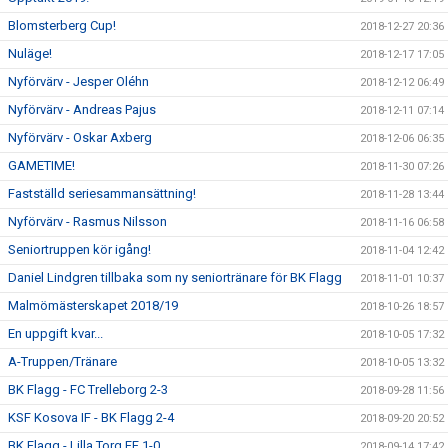
Blomsterberg Cup!
2018-12-27 20:36
Nuläge!
2018-12-17 17:05
Nyförvärv - Jesper Oléhn
2018-12-12 06:49
Nyförvärv - Andreas Pajus
2018-12-11 07:14
Nyförvärv - Oskar Axberg
2018-12-06 06:35
GAMETIME!
2018-11-30 07:26
Fastställd seriesammansättning!
2018-11-28 13:44
Nyförvärv - Rasmus Nilsson
2018-11-16 06:58
Seniortruppen kör igång!
2018-11-04 12:42
Daniel Lindgren tillbaka som ny seniortränare för BK Flagg
2018-11-01 10:37
Malmömästerskapet 2018/19
2018-10-26 18:57
En uppgift kvar...
2018-10-05 17:32
A-Truppen/Tränare
2018-10-05 13:32
BK Flagg - FC Trelleborg 2-3
2018-09-28 11:56
KSF Kosova IF - BK Flagg 2-4
2018-09-20 20:52
BK Flagg - Lilla Torg FF 1-0
2018-09-14 17:42