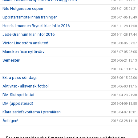
2016-02-10 22:51
Nils Holgersson cupen
2016-01-25 01:21
Uppstartsmöte innan träningen
2016-01-06 15:49
Henrik Ilmannen Brynell klar inför 2016
2015-11-28 17:50
Jade Grannum klar inför 2016
2015-11-28 17:44
Victor Lindström ansluter!
2015-08-06 07:37
Muncken fixar nyförvärv
2015-07-05 23:05
Semester!
2015-06-21 13:13
2015-06-19 10:16
Extra pass söndag!
2015-06-15 22:06
Aktivitet - allsvensk fotboll
2015-06-03 11:15
DM-Slutspel lottat
2015-04-23 21:38
DM (uppdaterad)
2015-04-09 13:55
Klara seriefavoriterna i premiären
2015-04-07 10:01
Äntligen!
2015-03-28 11:18
Kick Off 2015
2015-03-18 09:51
Familjen Körseus har fått tillökning...