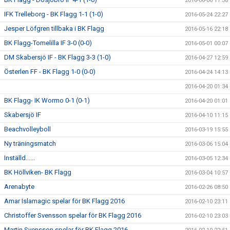
2016-06-06 11:38
IFK Trelleborg - BK Flagg 1-1 (1-0)
2016-05-24 22:27
Jesper Löfgren tillbaka i BK Flagg
2016-05-16 22:18
BK Flagg-Tomelilla IF 3-0 (0-0)
2016-05-01 00:07
DM Skabersjö IF - BK Flagg 3-3 (1-0)
2016-04-27 12:59
Österlen FF - BK Flagg 1-0 (0-0)
2016-04-24 14:13
2016-04-20 01:34
BK Flagg- IK Wormo 0-1 (0-1)
2016-04-20 01:01
Skabersjö IF
2016-04-10 11:15
Beachvolleyboll
2016-03-19 15:55
Ny träningsmatch
2016-03-06 15:04
Inställd......
2016-03-05 12:34
BK Höllviken- BK Flagg
2016-03-04 10:57
Arenabyte
2016-02-26 08:50
Amar Islamagic spelar för BK Flagg 2016
2016-02-10 23:11
Christoffer Svensson spelar för BK Flagg 2016
2016-02-10 23:03
Martin Svensson spelar för BK Flagg 2016