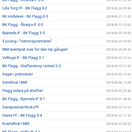
2018-05-31 20:38
Lilla Torg FF - BK Flagg 0-2
2018-05-24 09:46
BK Höllviken - BK Flagg 0-5
2018-05-21 11:33
BK Flagg - Åkarps IF 0-0
2018-05-13 19:06
Bjärreds IF - BK Flagg 3-5
2018-05-05 09:59
3 poäng i "Hemmapremiären"
2018-04-29 10:04
MM-äventyret över för den här gången!
2018-04-26 09:34
Vellinge IF - BK Flagg 3-1
2018-04-22 19:16
BK Flagg - Staffanstorp United 2-0
2018-04-15 17:45
Seger i premiären!
2018-04-09 10:05
Semifinal i MM
2018-04-06 12:08
Flagg vidare på straffar!
2018-04-03 22:34
BK Flagg - Bjärreds IF 9-1
2018-04-01 08:00
Seriepremiär/Kickoff!
2018-03-29 10:16
Harrie FF - BK Flagg 0-4
2018-03-25 11:49
Kvartsfinal i MM
2018-03-23 09:22
BK Flagg - Hyllie IK 4-1