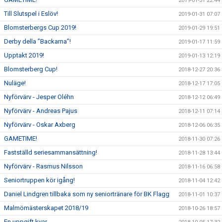
2019-01-31 22:44
Till Slutspel i Eslöv!
2019-01-31 07:07
Blomsterbergs Cup 2019!
2019-01-29 19:51
Derby della ”Backarna”!
2019-01-17 11:59
Upptakt 2019!
2019-01-13 12:19
Blomsterberg Cup!
2018-12-27 20:36
Nuläge!
2018-12-17 17:05
Nyförvärv - Jesper Oléhn
2018-12-12 06:49
Nyförvärv - Andreas Pajus
2018-12-11 07:14
Nyförvärv - Oskar Axberg
2018-12-06 06:35
GAMETIME!
2018-11-30 07:26
Fastställd seriesammansättning!
2018-11-28 13:44
Nyförvärv - Rasmus Nilsson
2018-11-16 06:58
Seniortruppen kör igång!
2018-11-04 12:42
Daniel Lindgren tillbaka som ny seniortränare för BK Flagg
2018-11-01 10:37
Malmömästerskapet 2018/19
2018-10-26 18:57
En uppgift kvar...