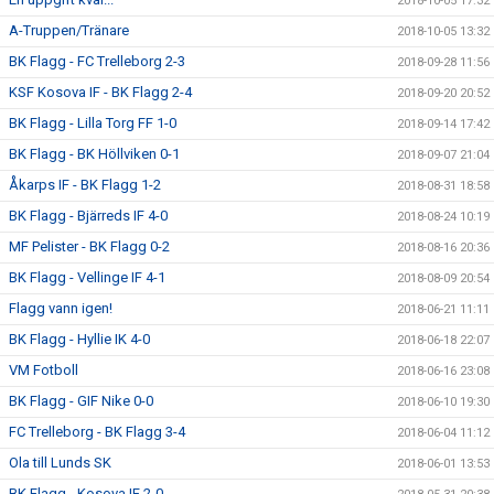
2018-10-05 17:32
A-Truppen/Tränare
2018-10-05 13:32
BK Flagg - FC Trelleborg 2-3
2018-09-28 11:56
KSF Kosova IF - BK Flagg 2-4
2018-09-20 20:52
BK Flagg - Lilla Torg FF 1-0
2018-09-14 17:42
BK Flagg - BK Höllviken 0-1
2018-09-07 21:04
Åkarps IF - BK Flagg 1-2
2018-08-31 18:58
BK Flagg - Bjärreds IF 4-0
2018-08-24 10:19
MF Pelister - BK Flagg 0-2
2018-08-16 20:36
BK Flagg - Vellinge IF 4-1
2018-08-09 20:54
Flagg vann igen!
2018-06-21 11:11
BK Flagg - Hyllie IK 4-0
2018-06-18 22:07
VM Fotboll
2018-06-16 23:08
BK Flagg - GIF Nike 0-0
2018-06-10 19:30
FC Trelleborg - BK Flagg 3-4
2018-06-04 11:12
Ola till Lunds SK
2018-06-01 13:53
BK Flagg - Kosova IF 2-0