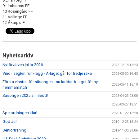
8 Lilla Torg FF
TRUPPEN
9 Limhamns FF
10 Rosengård FF
11 Vellinge FF
NYFÖRVÄRV
12 Åkarps IF
SPELARRÅD
STATISTIK
Nyhetsarkiv
MATCHREFERAT TIDIGARE ÅR
Nyförvärven inför 2026
2025-12-18 13:23
Vind i seglen för Flagg - A-laget går för tredje raka
2025-05-30 16:43
Första vinsten för säsongen - nu laddar A-laget för ny
2025-05-11 16:19
hemmamatch
Säsongen 2025 är inledd!
2025-04-23 23:08
2020-03-27 19:51
Spelordningen klar!
2020-01-22 13:20
God Jul!
2019-12-23 16:24
Seniorträning
2019-11-30 21:06
HA Div.4 Sydvästra 2020