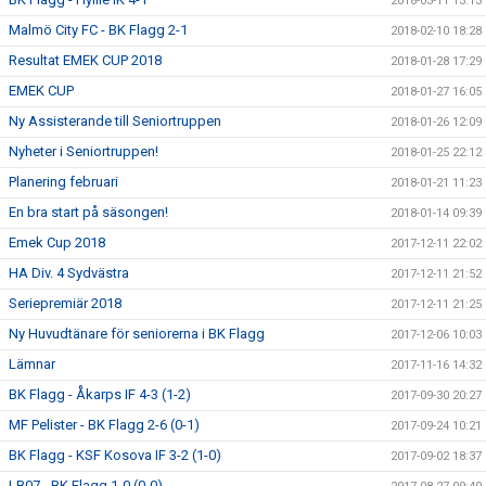
2018-03-11 13:13
Malmö City FC - BK Flagg 2-1
2018-02-10 18:28
Resultat EMEK CUP 2018
2018-01-28 17:29
EMEK CUP
2018-01-27 16:05
Ny Assisterande till Seniortruppen
2018-01-26 12:09
Nyheter i Seniortruppen!
2018-01-25 22:12
Planering februari
2018-01-21 11:23
En bra start på säsongen!
2018-01-14 09:39
Emek Cup 2018
2017-12-11 22:02
HA Div. 4 Sydvästra
2017-12-11 21:52
Seriepremiär 2018
2017-12-11 21:25
Ny Huvudtänare för seniorerna i BK Flagg
2017-12-06 10:03
Lämnar
2017-11-16 14:32
BK Flagg - Åkarps IF 4-3 (1-2)
2017-09-30 20:27
MF Pelister - BK Flagg 2-6 (0-1)
2017-09-24 10:21
BK Flagg - KSF Kosova IF 3-2 (1-0)
2017-09-02 18:37
LB07 - BK Flagg 1-0 (0-0)