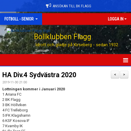
ANSÖKAN TILL BK FLAGG
FOTBOLL - SENIOR
LOGGA IN
Bollklubben Flagg
Idrott och glädje på Kirseberg - sedan 1932
Senior
HEM
HA Div.4 Sydvästra 2020
<
>
2019-11-30 21:00
NYHETER
Lottningen kommer i Januari 2020
1 Ariana FC
TABELLEN
2 BK Flagg
3 BK Höllviken
KALENDER
4 FC Trelleborg
5 IFK Klagshamn
6 KSF Kosova IF
MATCHER
7 Kvarnby IK