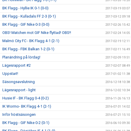
2017-03-26 16:26
BK Flagg - Hyllie IK 0-1 (0-0)
2017-03-19 03:07
BK Flagg - Kulladals FF 2-3 (0-1)
2017-03-12 09:18
BK Flagg - GIF Nike 0-3 (0-0)
2017-02-26 15:42
OBS! Matchen mot GIF Nike flyttad! OBS!!
2017-02-24 14:05
Malmö City FC - BK Flagg 4-1 (2-1)
2017-02-19 12:11
BK Flagg - FBK Balkan 1-2 (0-1)
2017-02-11 16:49
Planändring på lördag!
2017-02-09 19:51
Lägesrapport #2
2017-02-07 08:49
Uppstart!
2017-01-02 11:38
Säsongsavslutning
2016-12-18 10:38
Lägesrapport - light
2016-12-02 10:34
Husie IF - BK Flagg 0-4 (0-2)
2016-11-26 16:13
IK Wormo- BK Flagg 4-1 (2-1)
2016-07-31 14:02
Inför höstsäsongen
2016-07-21 15:10
BK Flagg - GIF Nike 0-2 (0-1)
2016-06-10 09:30
BK Flagg - Dösjöbro IF 4-1 (1-0)