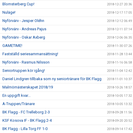
Blomsterberg Cup!
2018-12-27 20:36
Nuläge!
2018-12-17 17:05
Nyförvärv - Jesper Oléhn
2018-12-12 06:49
Nyförvärv - Andreas Pajus
2018-12-11 07:14
Nyförvärv - Oskar Axberg
2018-12-06 06:35
GAMETIME!
2018-11-30 07:26
Fastställd seriesammansättning!
2018-11-28 13:44
Nyförvärv - Rasmus Nilsson
2018-11-16 06:58
Seniortruppen kör igång!
2018-11-04 12:42
Daniel Lindgren tillbaka som ny seniortränare för BK Flagg
2018-11-01 10:37
Malmömästerskapet 2018/19
2018-10-26 18:57
En uppgift kvar...
2018-10-05 17:32
A-Truppen/Tränare
2018-10-05 13:32
BK Flagg - FC Trelleborg 2-3
2018-09-28 11:56
KSF Kosova IF - BK Flagg 2-4
2018-09-20 20:52
BK Flagg - Lilla Torg FF 1-0
2018-09-14 17:42