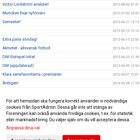
Victor Lindström ansluter!
2015-08-06 07:37
Muncken fixar nyförvärv
2015-07-05 23:05
Semester!
2015-06-21 13:13
2015-06-19 10:16
Extra pass söndag!
2015-06-15 22:06
Aktivitet - allsvensk fotboll
2015-06-03 11:15
DM-Slutspel lottat
2015-04-23 21:38
DM (uppdaterad)
2015-04-09 13:55
Klara seriefavoriterna i premiären
2015-04-07 10:01
Äntligen!
2015-03-28 11:18
Kick Off 2015
2015-03-18 09:51
Familjen Körseus har fått tillökning...
För att hemsidan ska fungera korrekt använder vi nödvändiga
2015-03-12 13:33
cookies från SportAdmin. Dessa går inte att stänga av.
Kvartsfinal i Malmömästerskapet
2015-03-12 13:32
Föreningen kan också använda frivilliga cookies, t.ex. för statistik
eller marknadsföring. Du väljer själv om du vill acceptera dessa.
Anpassa dina val
Cookie-inställningar
Gå till Webbversion