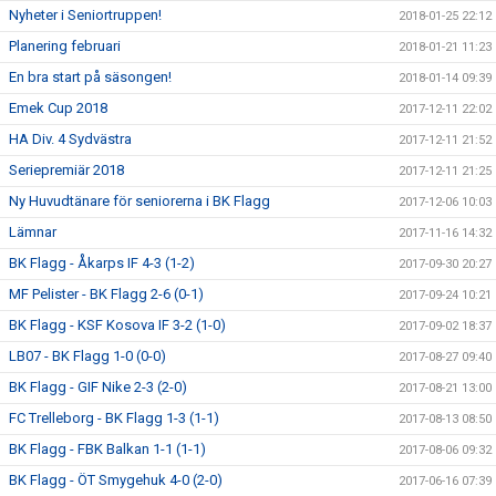
Nyheter i Seniortruppen!
2018-01-25 22:12
Planering februari
2018-01-21 11:23
En bra start på säsongen!
2018-01-14 09:39
Emek Cup 2018
2017-12-11 22:02
HA Div. 4 Sydvästra
2017-12-11 21:52
Seriepremiär 2018
2017-12-11 21:25
Ny Huvudtänare för seniorerna i BK Flagg
2017-12-06 10:03
Lämnar
2017-11-16 14:32
BK Flagg - Åkarps IF 4-3 (1-2)
2017-09-30 20:27
MF Pelister - BK Flagg 2-6 (0-1)
2017-09-24 10:21
BK Flagg - KSF Kosova IF 3-2 (1-0)
2017-09-02 18:37
LB07 - BK Flagg 1-0 (0-0)
2017-08-27 09:40
BK Flagg - GIF Nike 2-3 (2-0)
2017-08-21 13:00
FC Trelleborg - BK Flagg 1-3 (1-1)
2017-08-13 08:50
BK Flagg - FBK Balkan 1-1 (1-1)
2017-08-06 09:32
BK Flagg - ÖT Smygehuk 4-0 (2-0)
2017-06-16 07:39