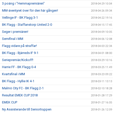
3 poäng i "Hemmapremiären"
2018-04-29 10:04
MM-äventyret över för den här gången!
2018-04-26 09:34
Vellinge IF - BK Flagg 3-1
2018-04-22 19:16
BK Flagg - Staffanstorp United 2-0
2018-04-15 17:45
Seger i premiären!
2018-04-09 10:05
Semifinal i MM
2018-04-06 12:08
Flagg vidare på straffar!
2018-04-03 22:34
BK Flagg - Bjärreds IF 9-1
2018-04-01 08:00
Seriepremiär/Kickoff!
2018-03-29 10:16
Harrie FF - BK Flagg 0-4
2018-03-25 11:49
Kvartsfinal i MM
2018-03-23 09:22
BK Flagg - Hyllie IK 4-1
2018-03-11 13:13
Malmö City FC - BK Flagg 2-1
2018-02-10 18:28
Resultat EMEK CUP 2018
2018-01-28 17:29
EMEK CUP
2018-01-27 16:05
Ny Assisterande till Seniortruppen
2018-01-26 12:09