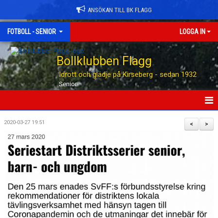
ANSÖKAN TILL BK FLAGG
FOTBOLL - SENIOR
LOGGA IN
Bollklubben Flagg
Idrott och glädje på Kirseberg - sedan 1932
Senior
HEM
2020-03-27 19:51
<
>
NYHETER
TABELLEN
KALENDER
MATCHER