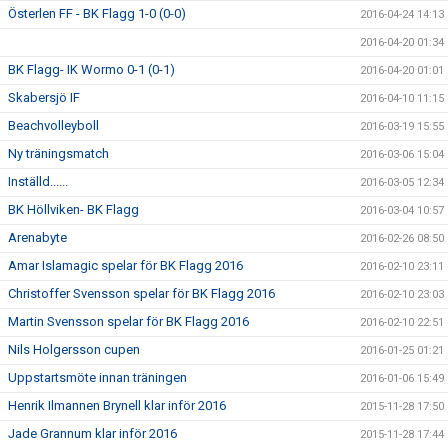
Österlen FF - BK Flagg 1-0 (0-0)
2016-04-24 14:13
2016-04-20 01:34
BK Flagg- IK Wormo 0-1 (0-1)
2016-04-20 01:01
Skabersjö IF
2016-04-10 11:15
Beachvolleyboll
2016-03-19 15:55
Ny träningsmatch
2016-03-06 15:04
Inställd......
2016-03-05 12:34
BK Höllviken- BK Flagg
2016-03-04 10:57
Arenabyte
2016-02-26 08:50
Amar Islamagic spelar för BK Flagg 2016
2016-02-10 23:11
Christoffer Svensson spelar för BK Flagg 2016
2016-02-10 23:03
Martin Svensson spelar för BK Flagg 2016
2016-02-10 22:51
Nils Holgersson cupen
2016-01-25 01:21
Uppstartsmöte innan träningen
2016-01-06 15:49
Henrik Ilmannen Brynell klar inför 2016
2015-11-28 17:50
Jade Grannum klar inför 2016
2015-11-28 17:44