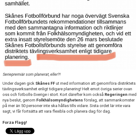
TRUPPEN
NYFÖRVÄRV
SPELARRÅD
STATISTIK
MATCHREFERAT TIDIGARE ÅR
Seriepremiär som planerat, eller?!
Under dagen gick
Skånes FF
ut med information att genomföra distriktets
tävlingsverksamhet enligt tidigare planering! Helt emot övriga serier ovan
oss och fotbolls-Sverige i stort. Kort därefter kom också
Regeringen
med
nya beslut, genom
Folkhälsomyndighetens
förslag, att sammankomster
på mer än 50 personer inte ska hållas tills vidare. Sista ordet lär inte vara
sagt, vi får fortsätta att vara flexibla och planera dag för dag.
Forza Flagg!