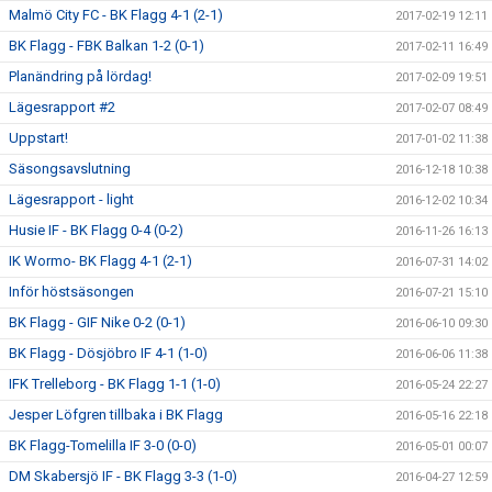
Malmö City FC - BK Flagg 4-1 (2-1)
2017-02-19 12:11
BK Flagg - FBK Balkan 1-2 (0-1)
2017-02-11 16:49
Planändring på lördag!
2017-02-09 19:51
Lägesrapport #2
2017-02-07 08:49
Uppstart!
2017-01-02 11:38
Säsongsavslutning
2016-12-18 10:38
Lägesrapport - light
2016-12-02 10:34
Husie IF - BK Flagg 0-4 (0-2)
2016-11-26 16:13
IK Wormo- BK Flagg 4-1 (2-1)
2016-07-31 14:02
Inför höstsäsongen
2016-07-21 15:10
BK Flagg - GIF Nike 0-2 (0-1)
2016-06-10 09:30
BK Flagg - Dösjöbro IF 4-1 (1-0)
2016-06-06 11:38
IFK Trelleborg - BK Flagg 1-1 (1-0)
2016-05-24 22:27
Jesper Löfgren tillbaka i BK Flagg
2016-05-16 22:18
BK Flagg-Tomelilla IF 3-0 (0-0)
2016-05-01 00:07
DM Skabersjö IF - BK Flagg 3-3 (1-0)
2016-04-27 12:59