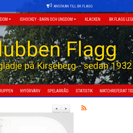
ANSÖKAN TILL BK FLAGG
GDOM
ISHOCKEY - BARN OCH UNGDOM
KLACKEN
BK FLAGG LE
klubben Flagg
 glädje på Kirseberg - sedan 1932
RUPPEN
NYFÖRVÄRV
SPELARRÅD
STATISTIK
MATCHREFERAT TID
<
>