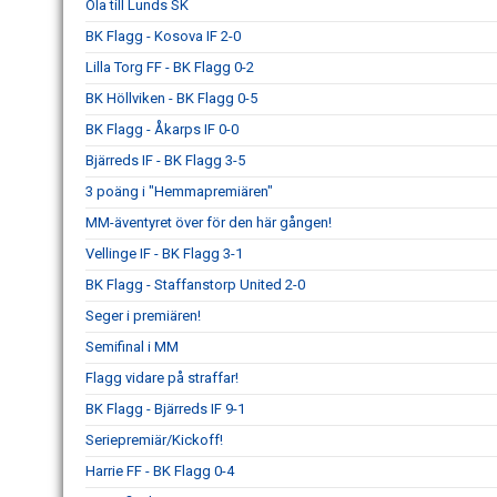
Ola till Lunds SK
BK Flagg - Kosova IF 2-0
Lilla Torg FF - BK Flagg 0-2
BK Höllviken - BK Flagg 0-5
BK Flagg - Åkarps IF 0-0
Bjärreds IF - BK Flagg 3-5
3 poäng i "Hemmapremiären"
MM-äventyret över för den här gången!
Vellinge IF - BK Flagg 3-1
BK Flagg - Staffanstorp United 2-0
Seger i premiären!
Semifinal i MM
Flagg vidare på straffar!
BK Flagg - Bjärreds IF 9-1
Seriepremiär/Kickoff!
Harrie FF - BK Flagg 0-4