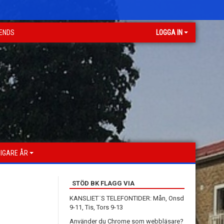
GENDS
LOGGA IN
IGARE ÅR
STÖD BK FLAGG VIA
KANSLIET¨S TELEFONTIDER: Mån, Onsd
9-11, Tis, Tors 9-13
Använder du Chrome som webbläsare?