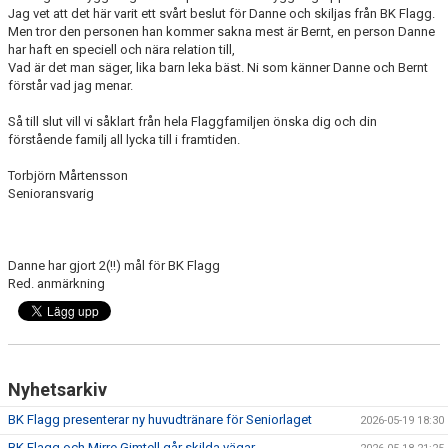
Jag vet att det här varit ett svårt beslut för Danne och skiljas från BK Flagg.
Men tror den personen han kommer sakna mest är Bernt, en person Danne
har haft en speciell och nära relation till,
Vad är det man säger, lika barn leka bäst. Ni som känner Danne och Bernt
förstår vad jag menar.
Så till slut vill vi såklart från hela Flaggfamiljen önska dig och din
förstående familj all lycka till i framtiden.
Torbjörn Mårtensson
Senioransvarig
Danne har gjort 2(!!) mål för BK Flagg
Red. anmärkning
Nyhetsarkiv
BK Flagg presenterar ny huvudtränare för Seniorlaget
2026-05-19 18:30
BK Flagg och Mirre Gimtell går skilda vägar.