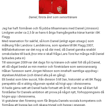
NYHETER
OM KLUBBEN
Daniel, första året som seniortränare
KALENDER
Jag har haft förmånen och få jobba tillsammans med Daniel (Jönsson)
Lindgren under ca 2,5 år av hans 6 åriga framgångsrika tränar karriär i BK
MATCHER
Flagg.
Med reservation för sakfel, så kom Daniel (enligt egen utsago) som
BILDGALLERI
målkung från Landora i Landskrona, som spelare till BK Flagg 2007,
Målfabrikationen var det nog si så där med, då Daniel ganska snabbt
omskolades till back,(tror inte vi skall fråga Lars-Tore hur många mål Daniel
DOKUMENT
lyckades peta in)
Till säsongen 2009 var det dags för ny tränare och valet föll då på Daniel,
KÖP FÖRENINGSKLÄDER
ett då vågat beslut av min mentor och företrädare som senioransvarig
Håkan Turesson samt Jörgen Nilsson som innehaft samtliga uppdrag i
styrelsen/klubben (och ibland alla på en gång).
VÅRA PARTNERS!
Ett beslut som blev succé, från division 5 till 3an, historiskt ur ett BK flagg
perspektiv då vi aldrig någonsin spelat så högt upp i divisionerna.
Vi hade gärna sett att Daniel hade fortsatt ett år till, men har så klart full
förståelse för Daniels ambition att prova på något nytt, förhoppningsvis då
högre upp i divisionerna,
Vi gratulerar den förening som får åtnjuta Daniels sociala kompetens och
förmåga att bygga lag och skapa trivsel och hygge i gruppen.