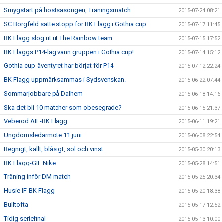
Smygstart på höstsäsongen, Träningsmatch
2015-07-24 08:21
SC Borgfeld satte stopp för BK Flagg i Gothia cup
2015-07-17 11:45
BK Flagg slog ut ut The Rainbow team
2015-07-15 17:52
BK Flaggs P14-lag vann gruppen i Gothia cup!
2015-07-14 15:12
Gothia cup-äventyret har börjat för P14
2015-07-12 22:24
BK Flagg uppmärksammas i Sydsvenskan.
2015-06-22 07:44
Sommarjobbare på Dalhem
2015-06-18 14:16
Ska det bli 10 matcher som obesegrade?
2015-06-15 21:37
Veberöd AIF-BK Flagg
2015-06-11 19:21
Ungdomsledarmöte 11 juni
2015-06-08 22:54
Regnigt, kallt, blåsigt, sol och vinst.
2015-05-30 20:13
BK Flagg-GIF Nike
2015-05-28 14:51
Träning inför DM match
2015-05-25 20:34
Husie IF-BK Flagg
2015-05-20 18:38
Bulltofta
2015-05-17 12:52
Tidig seriefinal
2015-05-13 10:00