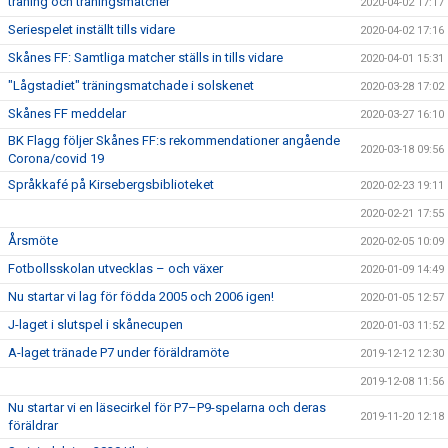
träning och träningsmatcher
2020-04-02 17:17
Seriespelet inställt tills vidare
2020-04-02 17:16
Skånes FF: Samtliga matcher ställs in tills vidare
2020-04-01 15:31
"Lågstadiet" träningsmatchade i solskenet
2020-03-28 17:02
Skånes FF meddelar
2020-03-27 16:10
BK Flagg följer Skånes FF:s rekommendationer angående
2020-03-18 09:56
Corona/covid 19
Språkkafé på Kirsebergsbiblioteket
2020-02-23 19:11
2020-02-21 17:55
Årsmöte
2020-02-05 10:09
Fotbollsskolan utvecklas – och växer
2020-01-09 14:49
Nu startar vi lag för födda 2005 och 2006 igen!
2020-01-05 12:57
J-laget i slutspel i skånecupen
2020-01-03 11:52
A-laget tränade P7 under föräldramöte
2019-12-12 12:30
2019-12-08 11:56
Nu startar vi en läsecirkel för P7–P9-spelarna och deras
2019-11-20 12:18
föräldrar