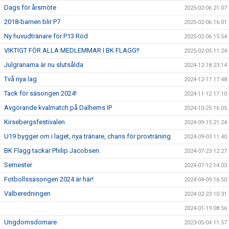
Dags för årsmöte
2025-02-06 21:07
2018-barnen blir P7
2025-02-06 16:01
Ny huvudtränare för P13 Röd
2025-02-06 15:54
VIKTIGT FÖR ALLA MEDLEMMAR I BK FLAGG!!
2025-02-05 11:24
Julgranarna är nu slutsålda
2024-12-18 23:14
Två nya lag
2024-12-17 17:48
Tack för säsongen 2024!
2024-11-12 17:10
Avgörande kvalmatch på Dalhems IP
2024-10-25 16:05
Kirsebergsfestivalen
2024-09-15 21:24
U19 bygger om i laget, nya tränare, chans för provträning
2024-09-03 11:40
BK Flagg tackar Philip Jacobsen.
2024-07-23 12:27
Semester
2024-07-12 14:03
Fotbollssäsongen 2024 är här!
2024-04-09 16:50
Valberedningen
2024-02-23 10:31
2024-01-19 08:56
Ungdomsdomare
2023-05-04 11:57