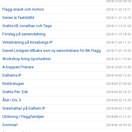
2018-12-05 09:18
Flagg-snack och motion
2018-11-22 14:11
Serien är fastställd
2018-11-21 16:29
Grattis till Jonathan och Tage
2018-11-19 21:59
Förslag på serieindelning
2018-11-19 18:33
Vinterträning på Kirsebergs IP
2018-11-05 11:21
Daniel Lindgren tillbaka som ny seniortränare för BK Flagg
2018-11-01 10:35
Workshop kring Sportadmin
2018-10-17 10:45
A-truppen/Tränare
2018-10-05 13:30
Dalhems IP
2018-10-03 12:47
Klubbstugan
2018-09-27 09:54
Grattis Per- Erik
2018-09-23 10:27
Åter i Div. 3
2018-09-22 16:29
Gräsmattan på Dalhem IP
2018-09-03 15:00
Utökning i Flaggfamiljen
2018-08-15 11:51
Sommar!
2018-06-18 09:25