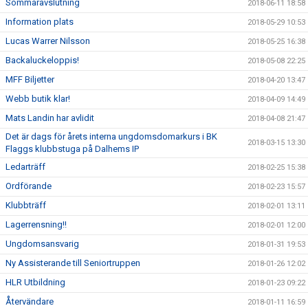
Sommaravslutning
2018-06-11 18:58
Information plats
2018-05-29 10:53
Lucas Warrer Nilsson
2018-05-25 16:38
Backaluckeloppis!
2018-05-08 22:25
MFF Biljetter
2018-04-20 13:47
Webb butik klar!
2018-04-09 14:49
Mats Landin har avlidit
2018-04-08 21:47
Det är dags för årets interna ungdomsdomarkurs i BK
2018-03-15 13:30
Flaggs klubbstuga på Dalhems IP
Ledarträff
2018-02-25 15:38
Ordförande
2018-02-23 15:57
Klubbträff
2018-02-01 13:11
Lagerrensning!!
2018-02-01 12:00
Ungdomsansvarig
2018-01-31 19:53
Ny Assisterande till Seniortruppen
2018-01-26 12:02
HLR Utbildning
2018-01-23 09:22
Återvändare
2018-01-11 16:59