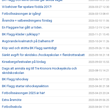
2026-05-18 21:25
Vi behöver fler spelare födda 2017!
2026-03-27 12:30
Fotbollssäsongen är igång!
2026-03-13 08:41
Årsmöte + valberedningens förslag
2026-02-10 11:06
En Flaggare har gått ur tiden..
2025-12-19 12:44
BK Flagg-kläder i julklapp?
2025-11-21 15:45
Avgörande kvalmatch på Dalhems IP
2025-10-24 11:26
Köp ved och stötta BK Flagg samtidigt
2025-09-26 11:06
Sänkt avgift för skridsko-/hockeyskolan + fleridrottsrabatt
2025-09-18 21:18
Kirsebergsfestivalen på lördag
2025-09-03 15:55
Dags att anmäla sig till Tre Kronors Hockeyskola och
2025-08-15 14:21
skridskoskolan
BK Flagg Ishockey
2025-06-14 17:25
BK Flagg startar ishockeysektion
2025-04-30 21:58
Fotbollssäsongen 2025 är här!
2025-04-23 23:24
Extra årsmöte
2025-04-09 06:25
Fotbollsskola
2025-04-04 17:41