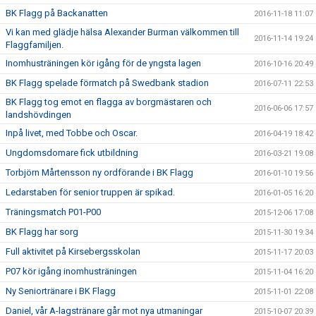
BK Flagg på Backanatten
2016-11-18 11:07
Vi kan med glädje hälsa Alexander Burman välkommen till
2016-11-14 19:24
Flaggfamiljen.
Inomhusträningen kör igång för de yngsta lagen
2016-10-16 20:49
BK Flagg spelade förmatch på Swedbank stadion
2016-07-11 22:53
BK Flagg tog emot en flagga av borgmästaren och
2016-06-06 17:57
landshövdingen
Inpå livet, med Tobbe och Oscar.
2016-04-19 18:42
Ungdomsdomare fick utbildning
2016-03-21 19:08
Torbjörn Mårtensson ny ordförande i BK Flagg
2016-01-10 19:56
Ledarstaben för senior truppen är spikad.
2016-01-05 16:20
Träningsmatch P01-P00
2015-12-06 17:08
BK Flagg har sorg
2015-11-30 19:34
Full aktivitet på Kirsebergsskolan
2015-11-17 20:03
P07 kör igång inomhusträningen
2015-11-04 16:20
Ny Seniortränare i BK Flagg
2015-11-01 22:08
Daniel, vår A-lagstränare går mot nya utmaningar
2015-10-07 20:39