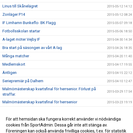
Linus till Skånelägret
2015-05-12 14:12
Zonläger P14
2015-05-12 08:24
IF Limhamn Bunkeflo- BK Flagg
2015-05-07 09:18
Fotbollsskolan startar
2015-05-06 18:50
A-laget möter Vejby IF
2015-04-30 14:34
Bra start på säsongen av vårt A-lag
2015-04-26 18:35
Många matcher
2015-04-20 11:40
Medlemskort
2015-04-17 19:55
Äntligen
2015-04-15 22:12
Seriepremiär på Dalhem
2015-04-10 12:47
Malmömästerskap kvartsfinal för herrsenior. Förlust på
2015-03-29 17:54
straffar.
Malmömästerskap kvartsfinal för herrsenior
2015-03-23 19:19
Ledaremöte
2015-03-18 22:15
Ny hemsida
För att hemsidan ska fungera korrekt använder vi nödvändiga
2015-03-13 10:10
cookies från SportAdmin. Dessa går inte att stänga av.
Fair Play pris
2015-02-25 09:29
Föreningen kan också använda frivilliga cookies, t.ex. för statistik