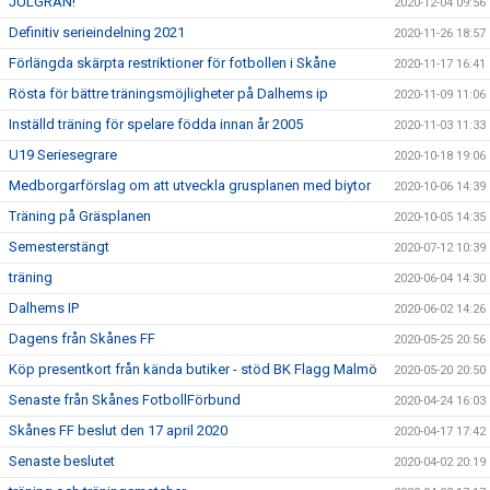
JULGRAN!
2020-12-04 09:56
Definitiv serieindelning 2021
2020-11-26 18:57
Förlängda skärpta restriktioner för fotbollen i Skåne
2020-11-17 16:41
Rösta för bättre träningsmöjligheter på Dalhems ip
2020-11-09 11:06
Inställd träning för spelare födda innan år 2005
2020-11-03 11:33
U19 Seriesegrare
2020-10-18 19:06
Medborgarförslag om att utveckla grusplanen med biytor
2020-10-06 14:39
Träning på Gräsplanen
2020-10-05 14:35
Semesterstängt
2020-07-12 10:39
träning
2020-06-04 14:30
Dalhems IP
2020-06-02 14:26
Dagens från Skånes FF
2020-05-25 20:56
Köp presentkort från kända butiker - stöd BK Flagg Malmö
2020-05-20 20:50
Senaste från Skånes FotbollFörbund
2020-04-24 16:03
Skånes FF beslut den 17 april 2020
2020-04-17 17:42
Senaste beslutet
2020-04-02 20:19