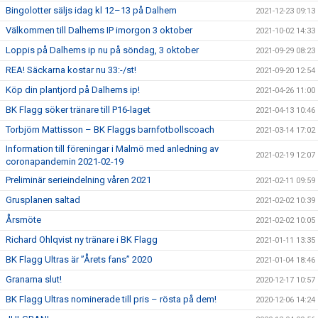
Bingolotter säljs idag kl 12–13 på Dalhem
2021-12-23 09:13
Välkommen till Dalhems IP imorgon 3 oktober
2021-10-02 14:33
Loppis på Dalhems ip nu på söndag, 3 oktober
2021-09-29 08:23
REA! Säckarna kostar nu 33:-/st!
2021-09-20 12:54
Köp din plantjord på Dalhems ip!
2021-04-26 11:00
BK Flagg söker tränare till P16-laget
2021-04-13 10:46
Torbjörn Mattisson – BK Flaggs barnfotbollscoach
2021-03-14 17:02
Information till föreningar i Malmö med anledning av
2021-02-19 12:07
coronapandemin 2021-02-19
Preliminär serieindelning våren 2021
2021-02-11 09:59
Grusplanen saltad
2021-02-02 10:39
Årsmöte
2021-02-02 10:05
Richard Ohlqvist ny tränare i BK Flagg
2021-01-11 13:35
BK Flagg Ultras är ”Årets fans” 2020
2021-01-04 18:46
Granarna slut!
2020-12-17 10:57
BK Flagg Ultras nominerade till pris – rösta på dem!
2020-12-06 14:24