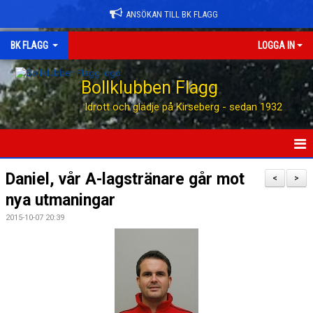
ANSÖKAN TILL BK FLAGG
BK FLAGG
LOGGA IN
Bollklubben Flagg
Idrott och glädje på Kirseberg - sedan 1932
HEM
Daniel, vår A-lagstränare går mot
<
>
nya utmaningar
ANSÖK TILL BK FLAGG
2015-10-07 20:39
STÖTTA BK FLAGG
KONTAKT
AVGIFTER