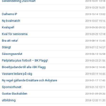
Serieindelning 2020 Klart
2019-10-31 13:18
2019-10-29 16:01
Dalhems IP
2019-10-14 13:02
Ny kvalmatch
2019-10-07 19:16
Kvalspel!
2019-09-30 09:52
Kval för seniorerna
2019-09-29 12:18
Bra att veta!
2019-08-14 15:45
Stängt
2019-07-12 14:57
Säsongsavslut
2019-06-13 16:58
Pärlplatta plus fotboll – BK Flagg!
2019-05-23 21:56
Bioerbjudande till alla i BK Flagg
2019-04-12 14:45
Vassare ledare på väg
2019-03-19 14:45
Ny regel gällande Ersättare och Avbytare
2019-01-17 17:45
Sponsorhuset
2019-01-10 13:11
Gustav Backaliden
2019-01-09 09:26
utbildning
2018-12-20 11:20