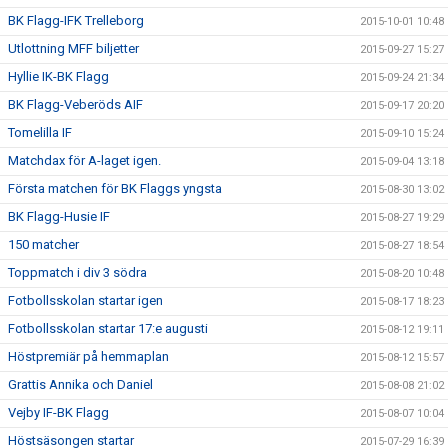
BK Flagg-IFK Trelleborg
2015-10-01 10:48
Utlottning MFF biljetter
2015-09-27 15:27
Hyllie IK-BK Flagg
2015-09-24 21:34
BK Flagg-Veberöds AIF
2015-09-17 20:20
Tomelilla IF
2015-09-10 15:24
Matchdax för A-laget igen.
2015-09-04 13:18
Första matchen för BK Flaggs yngsta
2015-08-30 13:02
BK Flagg-Husie IF
2015-08-27 19:29
150 matcher
2015-08-27 18:54
Toppmatch i div 3 södra
2015-08-20 10:48
Fotbollsskolan startar igen
2015-08-17 18:23
Fotbollsskolan startar 17:e augusti
2015-08-12 19:11
Höstpremiär på hemmaplan
2015-08-12 15:57
Grattis Annika och Daniel
2015-08-08 21:02
Vejby IF-BK Flagg
2015-08-07 10:04
Höstsäsongen startar
2015-07-29 16:39