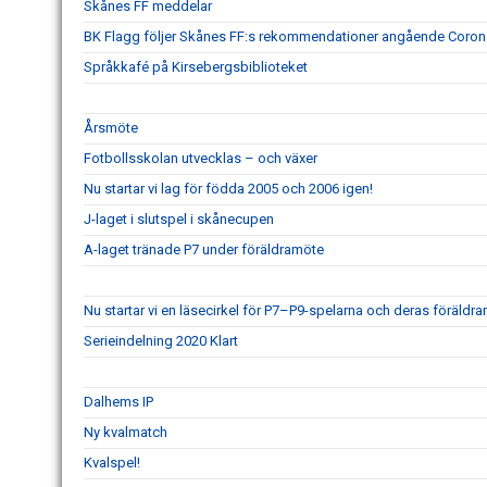
Skånes FF meddelar
BK Flagg följer Skånes FF:s rekommendationer angående Coron
Språkkafé på Kirsebergsbiblioteket
Årsmöte
Fotbollsskolan utvecklas – och växer
Nu startar vi lag för födda 2005 och 2006 igen!
J-laget i slutspel i skånecupen
A-laget tränade P7 under föräldramöte
Nu startar vi en läsecirkel för P7–P9-spelarna och deras föräldrar
Serieindelning 2020 Klart
Dalhems IP
Ny kvalmatch
Kvalspel!