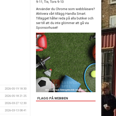
9-11, Tis, Tors 9-13
Använder du Chrome som webbläsare?
Aktivera vårt tillägg Handla Smart.
Tillägget håller reda på alla butiker och
ser till att du inte glömmer att gå via
Sponsorhuset!
2026-05-19 18:30
2026-05-18 21:25
FLAGG PÅ WEBBEN
2026-03-27 12:30
2026-03-13 08:41