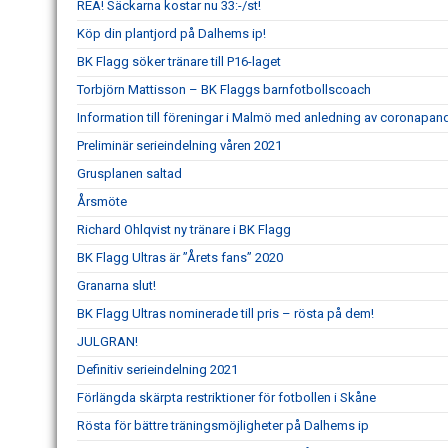
REA! Säckarna kostar nu 33:-/st!
Köp din plantjord på Dalhems ip!
BK Flagg söker tränare till P16-laget
Torbjörn Mattisson – BK Flaggs barnfotbollscoach
Information till föreningar i Malmö med anledning av coronapa
Preliminär serieindelning våren 2021
Grusplanen saltad
Årsmöte
Richard Ohlqvist ny tränare i BK Flagg
BK Flagg Ultras är ”Årets fans” 2020
Granarna slut!
BK Flagg Ultras nominerade till pris – rösta på dem!
JULGRAN!
Definitiv serieindelning 2021
Förlängda skärpta restriktioner för fotbollen i Skåne
Rösta för bättre träningsmöjligheter på Dalhems ip