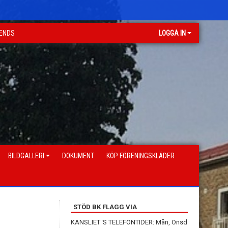
GENDS
LOGGA IN
BILDGALLERI
DOKUMENT
KÖP FÖRENINGSKLÄDER
STÖD BK FLAGG VIA
KANSLIET¨S TELEFONTIDER: Mån, Onsd