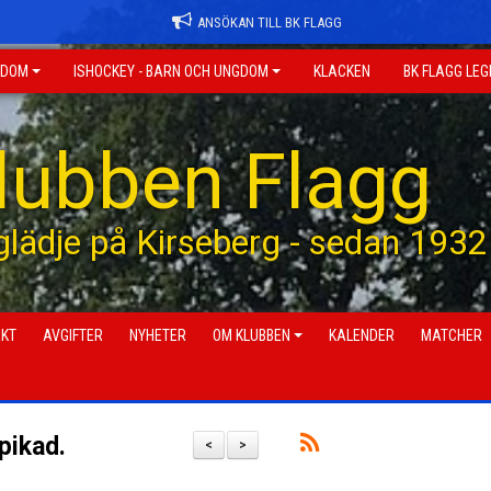
ANSÖKAN TILL BK FLAGG
GDOM
ISHOCKEY - BARN OCH UNGDOM
KLACKEN
BK FLAGG LE
klubben Flagg
 glädje på Kirseberg - sedan 1932
AKT
AVGIFTER
NYHETER
OM KLUBBEN
KALENDER
MATCHER
pikad.
<
>