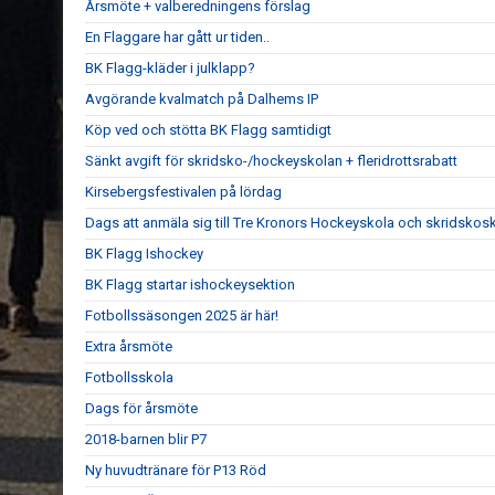
Årsmöte + valberedningens förslag
En Flaggare har gått ur tiden..
BK Flagg-kläder i julklapp?
Avgörande kvalmatch på Dalhems IP
Köp ved och stötta BK Flagg samtidigt
Sänkt avgift för skridsko-/hockeyskolan + fleridrottsrabatt
Kirsebergsfestivalen på lördag
Dags att anmäla sig till Tre Kronors Hockeyskola och skridskos
BK Flagg Ishockey
BK Flagg startar ishockeysektion
Fotbollssäsongen 2025 är här!
Extra årsmöte
Fotbollsskola
Dags för årsmöte
2018-barnen blir P7
Ny huvudtränare för P13 Röd