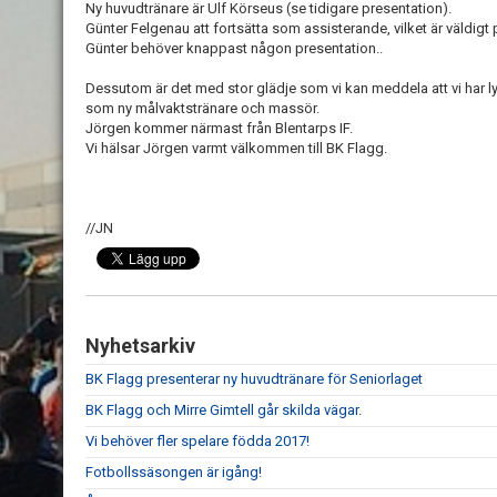
Ny huvudtränare är Ulf Körseus (se tidigare presentation).
Günter Felgenau att fortsätta som assisterande, vilket är väldigt p
Günter behöver knappast någon presentation..
Dessutom är det med stor glädje som vi kan meddela att vi har l
som ny målvaktstränare och massör.
Jörgen kommer närmast från Blentarps IF.
Vi hälsar Jörgen varmt välkommen till BK Flagg.
//JN
Nyhetsarkiv
BK Flagg presenterar ny huvudtränare för Seniorlaget
BK Flagg och Mirre Gimtell går skilda vägar.
Vi behöver fler spelare födda 2017!
Fotbollssäsongen är igång!