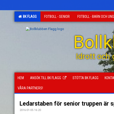
BK FLAGG
FOTBOLL - SENIOR
FOTBOLL - BARN OCH UN
Boll
Idrott och
HEM
ANSÖK TILL BK FLAGG
STÖTTA BK FLAGG
KONT
VÅRA PARTNERS!
Ledarstaben för senior truppen är s
2016-01-05 16:20