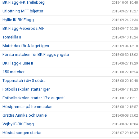
BK Flagg-IFK Trelleborg
2015-10-01 10:48
Utlottning MFF biljetter
2015-09-27 15:27
Hyllie IK-BK Flagg
2015-09-24 21:34
BK Flagg-Veberöds AIF
2015-09-17 20:20
Tomelilla IF
2015-09-10 15:24
Matchdax för A-laget igen.
2015-09-04 13:18
Första matchen för BK Flaggs yngsta
2015-08-30 13:02
BK Flagg-Husie IF
2015-08-27 19:29
150 matcher
2015-08-27 18:54
Toppmatch i div 3 södra
2015-08-20 10:48
Fotbollsskolan startar igen
2015-08-17 18:23
Fotbollsskolan startar 17:e augusti
2015-08-12 19:11
Höstpremiär på hemmaplan
2015-08-12 15:57
Grattis Annika och Daniel
2015-08-08 21:02
Vejby IF-BK Flagg
2015-08-07 10:04
Höstsäsongen startar
2015-07-29 16:39