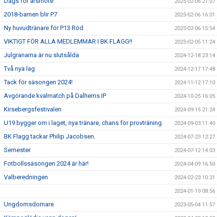
Dags för årsmöte
2025-02-06 21:07
2018-barnen blir P7
2025-02-06 16:01
Ny huvudtränare för P13 Röd
2025-02-06 15:54
VIKTIGT FÖR ALLA MEDLEMMAR I BK FLAGG!!
2025-02-05 11:24
Julgranarna är nu slutsålda
2024-12-18 23:14
Två nya lag
2024-12-17 17:48
Tack för säsongen 2024!
2024-11-12 17:10
Avgörande kvalmatch på Dalhems IP
2024-10-25 16:05
Kirsebergsfestivalen
2024-09-15 21:24
U19 bygger om i laget, nya tränare, chans för provträning
2024-09-03 11:40
BK Flagg tackar Philip Jacobsen.
2024-07-23 12:27
Semester
2024-07-12 14:03
Fotbollssäsongen 2024 är här!
2024-04-09 16:50
Valberedningen
2024-02-23 10:31
2024-01-19 08:56
Ungdomsdomare
2023-05-04 11:57