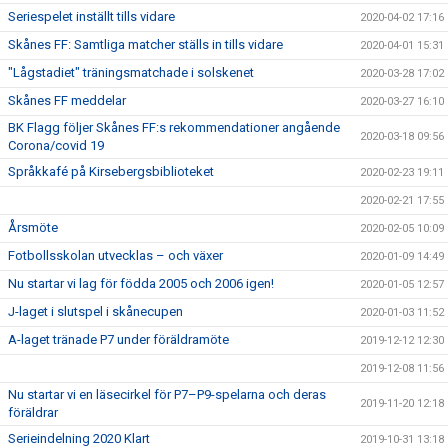
Seriespelet inställt tills vidare
2020-04-02 17:16
Skånes FF: Samtliga matcher ställs in tills vidare
2020-04-01 15:31
"Lågstadiet" träningsmatchade i solskenet
2020-03-28 17:02
Skånes FF meddelar
2020-03-27 16:10
BK Flagg följer Skånes FF:s rekommendationer angående
2020-03-18 09:56
Corona/covid 19
Språkkafé på Kirsebergsbiblioteket
2020-02-23 19:11
2020-02-21 17:55
Årsmöte
2020-02-05 10:09
Fotbollsskolan utvecklas – och växer
2020-01-09 14:49
Nu startar vi lag för födda 2005 och 2006 igen!
2020-01-05 12:57
J-laget i slutspel i skånecupen
2020-01-03 11:52
A-laget tränade P7 under föräldramöte
2019-12-12 12:30
2019-12-08 11:56
Nu startar vi en läsecirkel för P7–P9-spelarna och deras
2019-11-20 12:18
föräldrar
Serieindelning 2020 Klart
2019-10-31 13:18