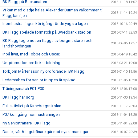
BK Flagg på Backanatten
2016-11-18 11:07
Vi kan med glädje hälsa Alexander Burman välkommen till
2016-11-14 19:24
Flaggfamiljen.
Inomhusträningen kör igång för de yngsta lagen
2016-10-16 20:49
BK Flagg spelade förmatch på Swedbank stadion
2016-07-11 22:53
BK Flagg tog emot en flagga av borgmästaren och
2016-06-06 17:57
landshövdingen
Inpå livet, med Tobbe och Oscar.
2016-04-19 18:42
Ungdomsdomare fick utbildning
2016-03-21 19:08
Torbjörn Mårtensson ny ordförande i BK Flagg
2016-01-10 19:56
Ledarstaben för senior truppen är spikad.
2016-01-05 16:20
Träningsmatch P01-P00
2015-12-06 17:08
BK Flagg har sorg
2015-11-30 19:34
Full aktivitet på Kirsebergsskolan
2015-11-17 20:03
P07 kör igång inomhusträningen
2015-11-04 16:20
Ny Seniortränare i BK Flagg
2015-11-01 22:08
Daniel, vår A-lagstränare går mot nya utmaningar
2015-10-07 20:39