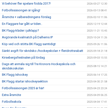
Vi behöver fler spelare födda 2017!
2026-03-27 12:30
Fotbollssäsongen är igång!
2026-03-13 08:41
Årsmöte + valberedningens förslag
2026-02-10 11:06
En Flaggare har gått ur tiden..
2025-12-19 12:44
BK Flagg-kläder i julklapp?
2025-11-21 15:45
Avgörande kvalmatch på Dalhems IP
2025-10-24 11:26
Köp ved och stötta BK Flagg samtidigt
2025-09-26 11:06
Sänkt avgift för skridsko-/hockeyskolan + fleridrottsrabatt
2025-09-18 21:18
Kirsebergsfestivalen på lördag
2025-09-03 15:55
Dags att anmäla sig till Tre Kronors Hockeyskola och
2025-08-15 14:21
skridskoskolan
BK Flagg Ishockey
2025-06-14 17:25
BK Flagg startar ishockeysektion
2025-04-30 21:58
Fotbollssäsongen 2025 är här!
2025-04-23 23:24
Extra årsmöte
2025-04-09 06:25
Fotbollsskola
2025-04-04 17:41