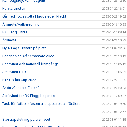
Kämpaglädje vann dagen!
2023-04-23 12:50
Första vinsten
2023-04-22 16:01
Gå med i och stötta Flaggs egen klack!
2023-03-28 19:52
Årsmöte/Valberedning
2023-03-16 10:23
BK Flagg Ultras
2023-03-10 08:14
Årsmöte
2023-01-25 10:23
Ny A-Lags Tränare på plats
2022-11-07 22:36
Legends är Skånemästare 2022
2022-10-29 19:19
Serievinst och nationell framgång!
2022-10-19 06:12
Serievinst U19
2022-10-19 06:02
P16 Gothia Cup 2022
2022-07-22 11:35
Är du vår nästa Zlatan?
2022-06-20 20:33
Serievinst för BK Flagg Legends
2022-06-17 09:37
Tack för fotbollsfesten alla spelare och föräldrar
2022-04-09 19:50
2022-04-03 12:37
Stor uppslutning på årsmötet
2022-03-01 11:15