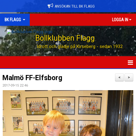
ANSÖKAN TILL BK FLAGG
BK FLAGG
LOGGA IN
Bollklubben Flagg
Idrott och glädje på Kirseberg - sedan 1932
HEM
Malmö FF-Elfsborg
<
>
2017-09-15 22:46
ANSÖK TILL BK FLAGG
STÖTTA BK FLAGG
KONTAKT
AVGIFTER