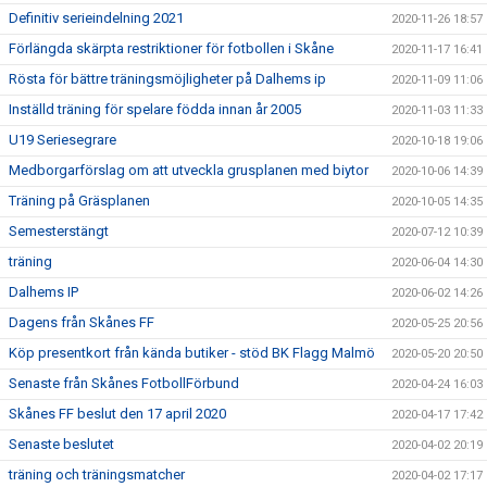
Definitiv serieindelning 2021
2020-11-26 18:57
Förlängda skärpta restriktioner för fotbollen i Skåne
2020-11-17 16:41
Rösta för bättre träningsmöjligheter på Dalhems ip
2020-11-09 11:06
Inställd träning för spelare födda innan år 2005
2020-11-03 11:33
U19 Seriesegrare
2020-10-18 19:06
Medborgarförslag om att utveckla grusplanen med biytor
2020-10-06 14:39
Träning på Gräsplanen
2020-10-05 14:35
Semesterstängt
2020-07-12 10:39
träning
2020-06-04 14:30
Dalhems IP
2020-06-02 14:26
Dagens från Skånes FF
2020-05-25 20:56
Köp presentkort från kända butiker - stöd BK Flagg Malmö
2020-05-20 20:50
Senaste från Skånes FotbollFörbund
2020-04-24 16:03
Skånes FF beslut den 17 april 2020
2020-04-17 17:42
Senaste beslutet
2020-04-02 20:19
träning och träningsmatcher
2020-04-02 17:17