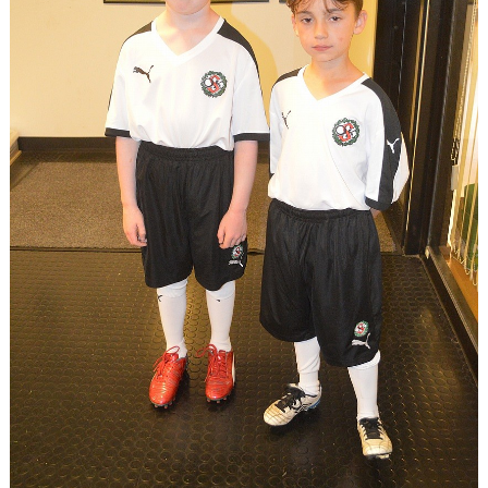
NYHETER
OM KLUBBEN
KALENDER
MATCHER
BILDGALLERI
DOKUMENT
KÖP FÖRENINGSKLÄDER
VÅRA PARTNERS!