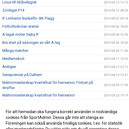
Linus till Skånelägret
2015-05-12 14:12
Zonläger P14
2015-05-12 08:24
IF Limhamn Bunkeflo- BK Flagg
2015-05-07 09:18
Fotbollsskolan startar
2015-05-06 18:50
A-laget möter Vejby IF
2015-04-30 14:34
Bra start på säsongen av vårt A-lag
2015-04-26 18:35
Många matcher
2015-04-20 11:40
Medlemskort
2015-04-17 19:55
Äntligen
2015-04-15 22:12
Seriepremiär på Dalhem
2015-04-10 12:47
Malmömästerskap kvartsfinal för herrsenior. Förlust på
2015-03-29 17:54
straffar.
Malmömästerskap kvartsfinal för herrsenior
2015-03-23 19:19
Ledaremöte
2015-03-18 22:15
Ny hemsida
För att hemsidan ska fungera korrekt använder vi nödvändiga
2015-03-13 10:10
cookies från SportAdmin. Dessa går inte att stänga av.
Fair Play pris
2015-02-25 09:29
Föreningen kan också använda frivilliga cookies, t.ex. för statistik