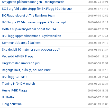
Smygstart på höstsäsongen, Träningsmatch
2015-07-24 08:21
SC Borgfeld satte stopp för BK Flagg i Gothia cup
2015-07-17 11:45
BK Flagg slog ut ut The Rainbow team
2015-07-15 17:52
BK Flaggs P14-lag vann gruppen i Gothia cup!
2015-07-14 15:12
Gothia cup-äventyret har börjat för P14
2015-07-12 22:24
BK Flagg uppmärksammas i Sydsvenskan.
2015-06-22 07:44
Sommarjobbare på Dalhem
2015-06-18 14:16
Ska det bli 10 matcher som obesegrade?
2015-06-15 21:37
Veberöd AIF-BK Flagg
2015-06-11 19:21
Ungdomsledarmöte 11 juni
2015-06-08 22:54
Regnigt, kallt, blåsigt, sol och vinst.
2015-05-30 20:13
BK Flagg-GIF Nike
2015-05-28 14:51
Träning inför DM match
2015-05-25 20:34
Husie IF-BK Flagg
2015-05-20 18:38
Bulltofta
2015-05-17 12:52
Tidig seriefinal
2015-05-13 10:00