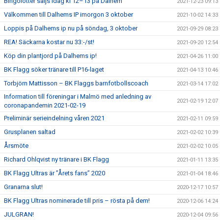
Bingolotter säljs idag kl 12–13 på Dalhem
2021-12-23 09:13
Välkommen till Dalhems IP imorgon 3 oktober
2021-10-02 14:33
Loppis på Dalhems ip nu på söndag, 3 oktober
2021-09-29 08:23
REA! Säckarna kostar nu 33:-/st!
2021-09-20 12:54
Köp din plantjord på Dalhems ip!
2021-04-26 11:00
BK Flagg söker tränare till P16-laget
2021-04-13 10:46
Torbjörn Mattisson – BK Flaggs barnfotbollscoach
2021-03-14 17:02
Information till föreningar i Malmö med anledning av
2021-02-19 12:07
coronapandemin 2021-02-19
Preliminär serieindelning våren 2021
2021-02-11 09:59
Grusplanen saltad
2021-02-02 10:39
Årsmöte
2021-02-02 10:05
Richard Ohlqvist ny tränare i BK Flagg
2021-01-11 13:35
BK Flagg Ultras är ”Årets fans” 2020
2021-01-04 18:46
Granarna slut!
2020-12-17 10:57
BK Flagg Ultras nominerade till pris – rösta på dem!
2020-12-06 14:24
JULGRAN!
2020-12-04 09:56