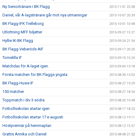
Ny Seniortränare i BK Flagg
2015-11-01 22:08
Daniel, vår A-lagstränare går mot nya utmaningar
2015-10-07 20:39
BK Flagg-IFK Trelleborg
2015-10-01 10:48
Utlottning MFF biljetter
2015-09-27 15:27
Hyllie IK-BK Flagg
2015-09-24 21:34
BK Flagg-Veberöds AIF
2015-09-17 20:20
Tomelilla IF
2015-09-10 15:24
Matchdax för A-laget igen.
2015-09-04 13:18
Första matchen för BK Flaggs yngsta
2015-08-30 13:02
BK Flagg-Husie IF
2015-08-27 19:29
150 matcher
2015-08-27 18:54
Toppmatch i div 3 södra
2015-08-20 10:48
Fotbollsskolan startar igen
2015-08-17 18:23
Fotbollsskolan startar 17:e augusti
2015-08-12 19:11
Höstpremiär på hemmaplan
2015-08-12 15:57
Grattis Annika och Daniel
2015-08-08 21:02