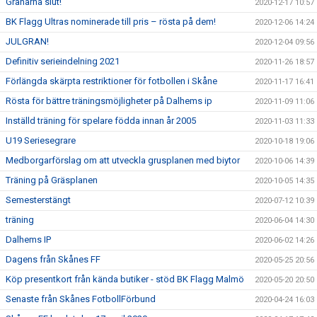
Granarna slut!
2020-12-17 10:57
BK Flagg Ultras nominerade till pris – rösta på dem!
2020-12-06 14:24
JULGRAN!
2020-12-04 09:56
Definitiv serieindelning 2021
2020-11-26 18:57
Förlängda skärpta restriktioner för fotbollen i Skåne
2020-11-17 16:41
Rösta för bättre träningsmöjligheter på Dalhems ip
2020-11-09 11:06
Inställd träning för spelare födda innan år 2005
2020-11-03 11:33
U19 Seriesegrare
2020-10-18 19:06
Medborgarförslag om att utveckla grusplanen med biytor
2020-10-06 14:39
Träning på Gräsplanen
2020-10-05 14:35
Semesterstängt
2020-07-12 10:39
träning
2020-06-04 14:30
Dalhems IP
2020-06-02 14:26
Dagens från Skånes FF
2020-05-25 20:56
Köp presentkort från kända butiker - stöd BK Flagg Malmö
2020-05-20 20:50
Senaste från Skånes FotbollFörbund
2020-04-24 16:03