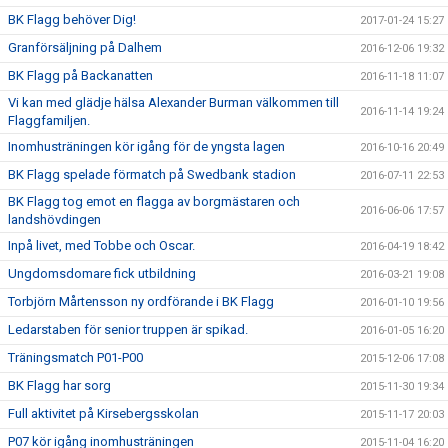
BK Flagg behöver Dig!
2017-01-24 15:27
Granförsäljning på Dalhem
2016-12-06 19:32
BK Flagg på Backanatten
2016-11-18 11:07
Vi kan med glädje hälsa Alexander Burman välkommen till
2016-11-14 19:24
Flaggfamiljen.
Inomhusträningen kör igång för de yngsta lagen
2016-10-16 20:49
BK Flagg spelade förmatch på Swedbank stadion
2016-07-11 22:53
BK Flagg tog emot en flagga av borgmästaren och
2016-06-06 17:57
landshövdingen
Inpå livet, med Tobbe och Oscar.
2016-04-19 18:42
Ungdomsdomare fick utbildning
2016-03-21 19:08
Torbjörn Mårtensson ny ordförande i BK Flagg
2016-01-10 19:56
Ledarstaben för senior truppen är spikad.
2016-01-05 16:20
Träningsmatch P01-P00
2015-12-06 17:08
BK Flagg har sorg
2015-11-30 19:34
Full aktivitet på Kirsebergsskolan
2015-11-17 20:03
P07 kör igång inomhusträningen
2015-11-04 16:20