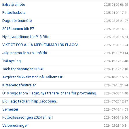
Extra årsmöte
2025-04-09 06:25
Fotbollsskola
2025-04-04 17:41
Dags för årsmöte
2025-02-06 21:07
2018-barnen blir P7
2025-02-06 16:01
Ny huvudtränare för P13 Röd
2025-02-06 15:54
VIKTIGT FÖR ALLA MEDLEMMAR I BK FLAGG!!
2025-02-05 11:24
Julgranarna är nu slutsålda
2024-12-18 23:14
Två nya lag
2024-12-17 17:48
Tack för säsongen 2024!
2024-11-12 17:10
Avgörande kvalmatch på Dalhems IP
2024-10-25 16:05
Kirsebergsfestivalen
2024-09-15 21:24
U19 bygger om i laget, nya tränare, chans för provträning
2024-09-03 11:40
BK Flagg tackar Philip Jacobsen.
2024-07-23 12:27
Semester
2024-07-12 14:03
Fotbollssäsongen 2024 är här!
2024-04-09 16:50
Valberedningen
2024-02-23 10:31