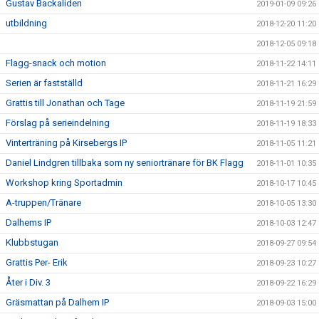
Gustav Backaliden
2019-01-09 09:26
utbildning
2018-12-20 11:20
2018-12-05 09:18
Flagg-snack och motion
2018-11-22 14:11
Serien är fastställd
2018-11-21 16:29
Grattis till Jonathan och Tage
2018-11-19 21:59
Förslag på serieindelning
2018-11-19 18:33
Vinterträning på Kirsebergs IP
2018-11-05 11:21
Daniel Lindgren tillbaka som ny seniortränare för BK Flagg
2018-11-01 10:35
Workshop kring Sportadmin
2018-10-17 10:45
A-truppen/Tränare
2018-10-05 13:30
Dalhems IP
2018-10-03 12:47
Klubbstugan
2018-09-27 09:54
Grattis Per- Erik
2018-09-23 10:27
Åter i Div. 3
2018-09-22 16:29
Gräsmattan på Dalhem IP
2018-09-03 15:00