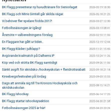
NYHETER
BK Flagg presenterar ny huvudtränare för Seniorlaget
2026-05-19 18:30
OM KLUBBEN
BK Flagg och Mirre Gimtell går skilda vägar.
2026-05-18 21:25
Vi behöver fler spelare födda 2017!
2026-03-27 12:30
KALENDER
Fotbollssäsongen är igång!
2026-03-13 08:41
Årsmöte + valberedningens förslag
2026-02-10 11:06
MATCHER
En Flaggare har gått ur tiden..
2025-12-19 12:44
BILDGALLERI
BK Flagg-kläder i julklapp?
2025-11-21 15:45
Avgörande kvalmatch på Dalhems IP
2025-10-24 11:26
DOKUMENT
Köp ved och stötta BK Flagg samtidigt
2025-09-26 11:06
KÖP FÖRENINGSKLÄDER
Sänkt avgift för skridsko-/hockeyskolan + fleridrottsrabatt
2025-09-18 21:18
Kirsebergsfestivalen på lördag
2025-09-03 15:55
VÅRA PARTNERS!
Dags att anmäla sig till Tre Kronors Hockeyskola och
2025-08-15 14:21
skridskoskolan
BK Flagg Ishockey
2025-06-14 17:25
BK Flagg startar ishockeysektion
2025-04-30 21:58
Fotbollssäsongen 2025 är här!
2025-04-23 23:24