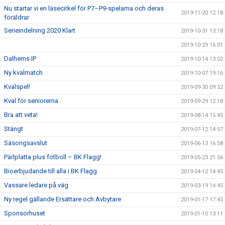
Nu startar vi en läsecirkel för P7–P9-spelarna och deras
2019-11-20 12:18
föräldrar
Serieindelning 2020 Klart
2019-10-31 13:18
2019-10-29 16:01
Dalhems IP
2019-10-14 13:02
Ny kvalmatch
2019-10-07 19:16
Kvalspel!
2019-09-30 09:52
Kval för seniorerna
2019-09-29 12:18
Bra att veta!
2019-08-14 15:45
Stängt
2019-07-12 14:57
Säsongsavslut
2019-06-13 16:58
Pärlplatta plus fotboll – BK Flagg!
2019-05-23 21:56
Bioerbjudande till alla i BK Flagg
2019-04-12 14:45
Vassare ledare på väg
2019-03-19 14:45
Ny regel gällande Ersättare och Avbytare
2019-01-17 17:45
Sponsorhuset
2019-01-10 13:11