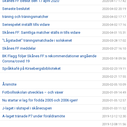
Skånes FF beslut den 17 april 2020
2020-04-17 17:42
Senaste beslutet
2020-04-02 20:19
träning och träningsmatcher
2020-04-02 17:17
Seriespelet inställt tills vidare
2020-04-02 17:16
Skånes FF: Samtliga matcher ställs in tills vidare
2020-04-01 15:31
"Lågstadiet" träningsmatchade i solskenet
2020-03-28 17:02
Skånes FF meddelar
2020-03-27 16:10
BK Flagg följer Skånes FF:s rekommendationer angående
2020-03-18 09:56
Corona/covid 19
Språkkafé på Kirsebergsbiblioteket
2020-02-23 19:11
2020-02-21 17:55
Årsmöte
2020-02-05 10:09
Fotbollsskolan utvecklas – och växer
2020-01-09 14:49
Nu startar vi lag för födda 2005 och 2006 igen!
2020-01-05 12:57
J-laget i slutspel i skånecupen
2020-01-03 11:52
A-laget tränade P7 under föräldramöte
2019-12-12 12:30
2019-12-08 11:56