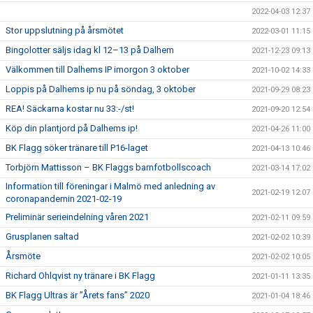
2022-04-03 12:37
Stor uppslutning på årsmötet
2022-03-01 11:15
Bingolotter säljs idag kl 12–13 på Dalhem
2021-12-23 09:13
Välkommen till Dalhems IP imorgon 3 oktober
2021-10-02 14:33
Loppis på Dalhems ip nu på söndag, 3 oktober
2021-09-29 08:23
REA! Säckarna kostar nu 33:-/st!
2021-09-20 12:54
Köp din plantjord på Dalhems ip!
2021-04-26 11:00
BK Flagg söker tränare till P16-laget
2021-04-13 10:46
Torbjörn Mattisson – BK Flaggs barnfotbollscoach
2021-03-14 17:02
Information till föreningar i Malmö med anledning av
2021-02-19 12:07
coronapandemin 2021-02-19
Preliminär serieindelning våren 2021
2021-02-11 09:59
Grusplanen saltad
2021-02-02 10:39
Årsmöte
2021-02-02 10:05
Richard Ohlqvist ny tränare i BK Flagg
2021-01-11 13:35
BK Flagg Ultras är ”Årets fans” 2020
2021-01-04 18:46