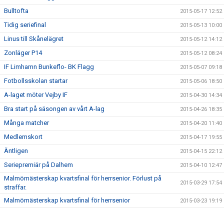
Bulltofta
2015-05-17 12:52
Tidig seriefinal
2015-05-13 10:00
Linus till Skånelägret
2015-05-12 14:12
Zonläger P14
2015-05-12 08:24
IF Limhamn Bunkeflo- BK Flagg
2015-05-07 09:18
Fotbollsskolan startar
2015-05-06 18:50
A-laget möter Vejby IF
2015-04-30 14:34
Bra start på säsongen av vårt A-lag
2015-04-26 18:35
Många matcher
2015-04-20 11:40
Medlemskort
2015-04-17 19:55
Äntligen
2015-04-15 22:12
Seriepremiär på Dalhem
2015-04-10 12:47
Malmömästerskap kvartsfinal för herrsenior. Förlust på
2015-03-29 17:54
straffar.
Malmömästerskap kvartsfinal för herrsenior
2015-03-23 19:19
Ledaremöte
2015-03-18 22:15