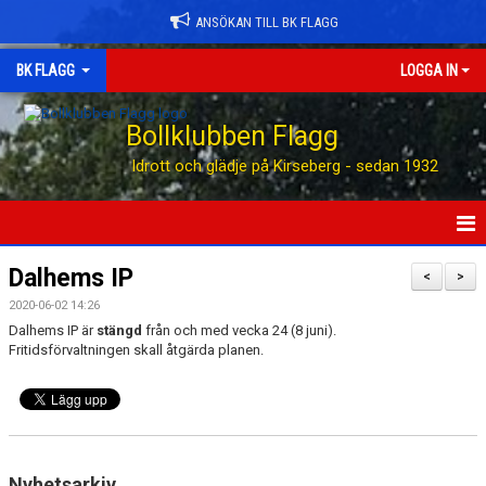
ANSÖKAN TILL BK FLAGG
BK FLAGG
LOGGA IN
Bollklubben Flagg
Idrott och glädje på Kirseberg - sedan 1932
HEM
Dalhems IP
<
>
2020-06-02 14:26
ANSÖK TILL BK FLAGG
Dalhems IP är
stängd
från och med vecka 24 (8 juni).
Fritidsförvaltningen skall åtgärda planen.
STÖTTA BK FLAGG
KONTAKT
AVGIFTER
Nyhetsarkiv