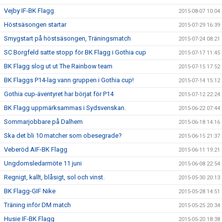
Vejby IF-BK Flagg
2015-08-07 10:04
Höstsäsongen startar
2015-07-29 16:39
Smygstart på höstsäsongen, Träningsmatch
2015-07-24 08:21
SC Borgfeld satte stopp för BK Flagg i Gothia cup
2015-07-17 11:45
BK Flagg slog ut ut The Rainbow team
2015-07-15 17:52
BK Flaggs P14-lag vann gruppen i Gothia cup!
2015-07-14 15:12
Gothia cup-äventyret har börjat för P14
2015-07-12 22:24
BK Flagg uppmärksammas i Sydsvenskan.
2015-06-22 07:44
Sommarjobbare på Dalhem
2015-06-18 14:16
Ska det bli 10 matcher som obesegrade?
2015-06-15 21:37
Veberöd AIF-BK Flagg
2015-06-11 19:21
Ungdomsledarmöte 11 juni
2015-06-08 22:54
Regnigt, kallt, blåsigt, sol och vinst.
2015-05-30 20:13
BK Flagg-GIF Nike
2015-05-28 14:51
Träning inför DM match
2015-05-25 20:34
Husie IF-BK Flagg
2015-05-20 18:38