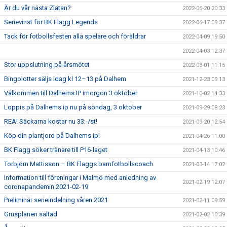
Är du vår nästa Zlatan?
2022-06-20 20:33
Serievinst för BK Flagg Legends
2022-06-17 09:37
Tack för fotbollsfesten alla spelare och föräldrar
2022-04-09 19:50
2022-04-03 12:37
Stor uppslutning på årsmötet
2022-03-01 11:15
Bingolotter säljs idag kl 12–13 på Dalhem
2021-12-23 09:13
Välkommen till Dalhems IP imorgon 3 oktober
2021-10-02 14:33
Loppis på Dalhems ip nu på söndag, 3 oktober
2021-09-29 08:23
REA! Säckarna kostar nu 33:-/st!
2021-09-20 12:54
Köp din plantjord på Dalhems ip!
2021-04-26 11:00
BK Flagg söker tränare till P16-laget
2021-04-13 10:46
Torbjörn Mattisson – BK Flaggs barnfotbollscoach
2021-03-14 17:02
Information till föreningar i Malmö med anledning av
2021-02-19 12:07
coronapandemin 2021-02-19
Preliminär serieindelning våren 2021
2021-02-11 09:59
Grusplanen saltad
2021-02-02 10:39