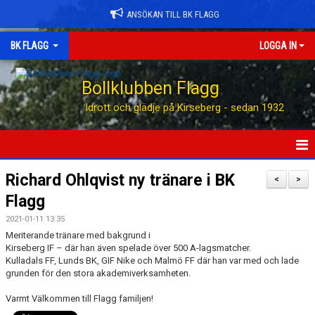
ANSÖKAN TILL BK FLAGG
BK FLAGG
LOGGA IN
Bollklubben Flagg
Idrott och glädje på Kirseberg - sedan 1932
HEM
Richard Ohlqvist ny tränare i BK
<
>
Flagg
ANSÖK TILL BK FLAGG
2021-01-11 13:35
STÖTTA BK FLAGG
Meriterande tränare med bakgrund i
Kirseberg IF – där han även spelade över 500 A-lagsmatcher.
Kulladals FF, Lunds BK, GIF Nike och Malmö FF där han var med och lade
KONTAKT
grunden för den stora akademiverksamheten.
AVGIFTER
Varmt Välkommen till Flagg familjen!