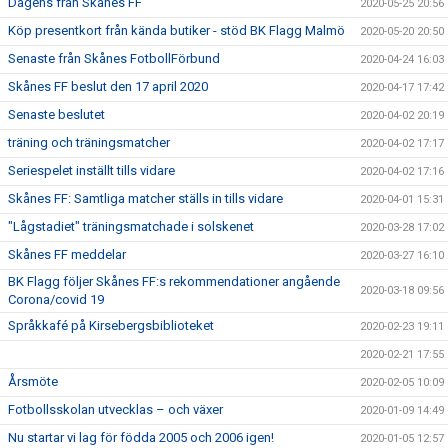
Dagens från Skånes FF
2020-05-25 20:56
Köp presentkort från kända butiker - stöd BK Flagg Malmö
2020-05-20 20:50
Senaste från Skånes FotbollFörbund
2020-04-24 16:03
Skånes FF beslut den 17 april 2020
2020-04-17 17:42
Senaste beslutet
2020-04-02 20:19
träning och träningsmatcher
2020-04-02 17:17
Seriespelet inställt tills vidare
2020-04-02 17:16
Skånes FF: Samtliga matcher ställs in tills vidare
2020-04-01 15:31
"Lågstadiet" träningsmatchade i solskenet
2020-03-28 17:02
Skånes FF meddelar
2020-03-27 16:10
BK Flagg följer Skånes FF:s rekommendationer angående
2020-03-18 09:56
Corona/covid 19
Språkkafé på Kirsebergsbiblioteket
2020-02-23 19:11
2020-02-21 17:55
Årsmöte
2020-02-05 10:09
Fotbollsskolan utvecklas – och växer
2020-01-09 14:49
Nu startar vi lag för födda 2005 och 2006 igen!
2020-01-05 12:57