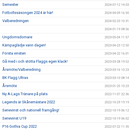
Semester
2024-07-12 14:03
Fotbollssäsongen 2024 är här!
2024-04-09 16:50
Valberedningen
2024-02-23 10:31
2024-01-19 08:56
Ungdomsdomare
2023-05-04 11:57
Kämpaglädje vann dagen!
2023-04-23 12:50
Första vinsten
2023-04-22 16:01
Gå med i och stötta Flaggs egen klack!
2023-03-28 19:52
Årsmöte/Valberedning
2023-03-16 10:23
BK Flagg Ultras
2023-03-10 08:14
Årsmöte
2023-01-25 10:23
Ny A-Lags Tränare på plats
2022-11-07 22:36
Legends är Skånemästare 2022
2022-10-29 19:19
Serievinst och nationell framgång!
2022-10-19 06:12
Serievinst U19
2022-10-19 06:02
P16 Gothia Cup 2022
2022-07-22 11:35