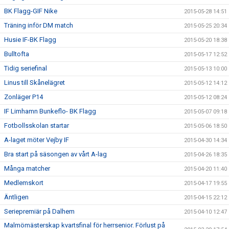
BK Flagg-GIF Nike
2015-05-28 14:51
Träning inför DM match
2015-05-25 20:34
Husie IF-BK Flagg
2015-05-20 18:38
Bulltofta
2015-05-17 12:52
Tidig seriefinal
2015-05-13 10:00
Linus till Skånelägret
2015-05-12 14:12
Zonläger P14
2015-05-12 08:24
IF Limhamn Bunkeflo- BK Flagg
2015-05-07 09:18
Fotbollsskolan startar
2015-05-06 18:50
A-laget möter Vejby IF
2015-04-30 14:34
Bra start på säsongen av vårt A-lag
2015-04-26 18:35
Många matcher
2015-04-20 11:40
Medlemskort
2015-04-17 19:55
Äntligen
2015-04-15 22:12
Seriepremiär på Dalhem
2015-04-10 12:47
Malmömästerskap kvartsfinal för herrsenior. Förlust på