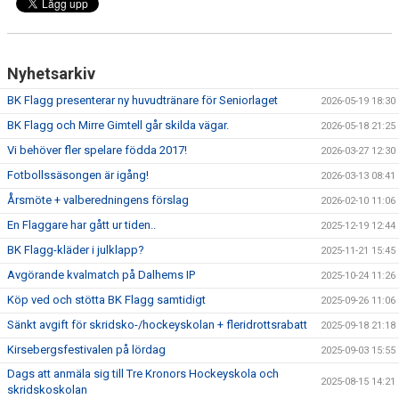
NYHETER
OM KLUBBEN
Nyhetsarkiv
KALENDER
BK Flagg presenterar ny huvudtränare för Seniorlaget
2026-05-19 18:30
BK Flagg och Mirre Gimtell går skilda vägar.
2026-05-18 21:25
MATCHER
Vi behöver fler spelare födda 2017!
2026-03-27 12:30
BILDGALLERI
Fotbollssäsongen är igång!
2026-03-13 08:41
Årsmöte + valberedningens förslag
2026-02-10 11:06
DOKUMENT
En Flaggare har gått ur tiden..
2025-12-19 12:44
KÖP FÖRENINGSKLÄDER
BK Flagg-kläder i julklapp?
2025-11-21 15:45
Avgörande kvalmatch på Dalhems IP
2025-10-24 11:26
VÅRA PARTNERS!
Köp ved och stötta BK Flagg samtidigt
2025-09-26 11:06
Sänkt avgift för skridsko-/hockeyskolan + fleridrottsrabatt
2025-09-18 21:18
Kirsebergsfestivalen på lördag
2025-09-03 15:55
Dags att anmäla sig till Tre Kronors Hockeyskola och
2025-08-15 14:21
skridskoskolan