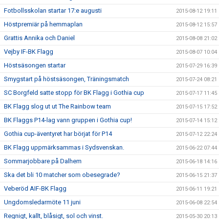
Fotbollsskolan startar 17:e augusti
2015-08-12 19:11
Höstpremiär på hemmaplan
2015-08-12 15:57
Grattis Annika och Daniel
2015-08-08 21:02
Vejby IF-BK Flagg
2015-08-07 10:04
Höstsäsongen startar
2015-07-29 16:39
Smygstart på höstsäsongen, Träningsmatch
2015-07-24 08:21
SC Borgfeld satte stopp för BK Flagg i Gothia cup
2015-07-17 11:45
BK Flagg slog ut ut The Rainbow team
2015-07-15 17:52
BK Flaggs P14-lag vann gruppen i Gothia cup!
2015-07-14 15:12
Gothia cup-äventyret har börjat för P14
2015-07-12 22:24
BK Flagg uppmärksammas i Sydsvenskan.
2015-06-22 07:44
Sommarjobbare på Dalhem
2015-06-18 14:16
Ska det bli 10 matcher som obesegrade?
2015-06-15 21:37
Veberöd AIF-BK Flagg
2015-06-11 19:21
Ungdomsledarmöte 11 juni
2015-06-08 22:54
Regnigt, kallt, blåsigt, sol och vinst.
2015-05-30 20:13