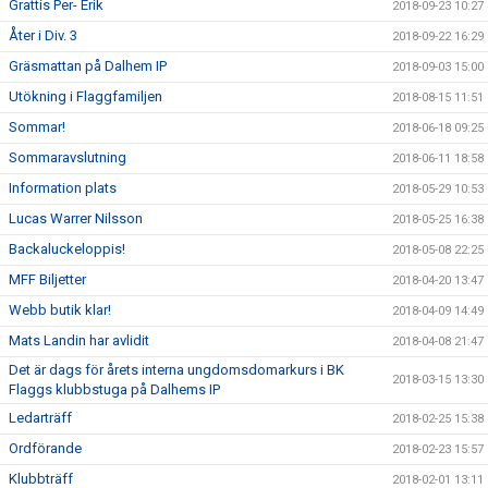
Grattis Per- Erik
2018-09-23 10:27
Åter i Div. 3
2018-09-22 16:29
Gräsmattan på Dalhem IP
2018-09-03 15:00
Utökning i Flaggfamiljen
2018-08-15 11:51
Sommar!
2018-06-18 09:25
Sommaravslutning
2018-06-11 18:58
Information plats
2018-05-29 10:53
Lucas Warrer Nilsson
2018-05-25 16:38
Backaluckeloppis!
2018-05-08 22:25
MFF Biljetter
2018-04-20 13:47
Webb butik klar!
2018-04-09 14:49
Mats Landin har avlidit
2018-04-08 21:47
Det är dags för årets interna ungdomsdomarkurs i BK
2018-03-15 13:30
Flaggs klubbstuga på Dalhems IP
Ledarträff
2018-02-25 15:38
Ordförande
2018-02-23 15:57
Klubbträff
2018-02-01 13:11