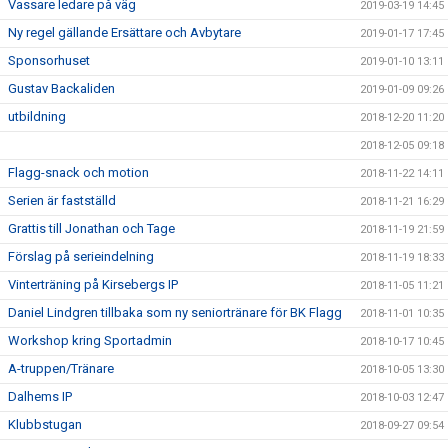
Vassare ledare på väg
2019-03-19 14:45
Ny regel gällande Ersättare och Avbytare
2019-01-17 17:45
Sponsorhuset
2019-01-10 13:11
Gustav Backaliden
2019-01-09 09:26
utbildning
2018-12-20 11:20
2018-12-05 09:18
Flagg-snack och motion
2018-11-22 14:11
Serien är fastställd
2018-11-21 16:29
Grattis till Jonathan och Tage
2018-11-19 21:59
Förslag på serieindelning
2018-11-19 18:33
Vinterträning på Kirsebergs IP
2018-11-05 11:21
Daniel Lindgren tillbaka som ny seniortränare för BK Flagg
2018-11-01 10:35
Workshop kring Sportadmin
2018-10-17 10:45
A-truppen/Tränare
2018-10-05 13:30
Dalhems IP
2018-10-03 12:47
Klubbstugan
2018-09-27 09:54