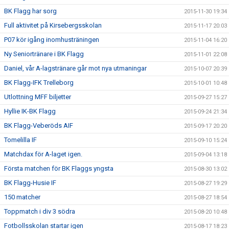
BK Flagg har sorg
2015-11-30 19:34
Full aktivitet på Kirsebergsskolan
2015-11-17 20:03
P07 kör igång inomhusträningen
2015-11-04 16:20
Ny Seniortränare i BK Flagg
2015-11-01 22:08
Daniel, vår A-lagstränare går mot nya utmaningar
2015-10-07 20:39
BK Flagg-IFK Trelleborg
2015-10-01 10:48
Utlottning MFF biljetter
2015-09-27 15:27
Hyllie IK-BK Flagg
2015-09-24 21:34
BK Flagg-Veberöds AIF
2015-09-17 20:20
Tomelilla IF
2015-09-10 15:24
Matchdax för A-laget igen.
2015-09-04 13:18
Första matchen för BK Flaggs yngsta
2015-08-30 13:02
BK Flagg-Husie IF
2015-08-27 19:29
150 matcher
2015-08-27 18:54
Toppmatch i div 3 södra
2015-08-20 10:48
Fotbollsskolan startar igen
2015-08-17 18:23