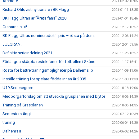
Årsmöte
2021-02-02 10:05
Richard Ohlqvist ny tränare i BK Flagg
2021-01-11 13:35
BK Flagg Ultras är ”Årets fans” 2020
2021-01-04 18:46
Granarna slut!
2020-12-17 10:57
BK Flagg Ultras nominerade till pris – rösta på dem!
2020-12-06 14:24
JULGRAN!
2020-12-04 09:56
Definitiv serieindelning 2021
2020-11-26 18:57
Förlängda skärpta restriktioner för fotbollen i Skåne
2020-11-17 16:41
Rösta för bättre träningsmöjligheter på Dalhems ip
2020-11-09 11:06
Inställd träning för spelare födda innan år 2005
2020-11-03 11:33
U19 Seriesegrare
2020-10-18 19:06
Medborgarförslag om att utveckla grusplanen med biytor
2020-10-06 14:39
Träning på Gräsplanen
2020-10-05 14:35
Semesterstängt
2020-07-12 10:39
träning
2020-06-04 14:30
Dalhems IP
2020-06-02 14:26