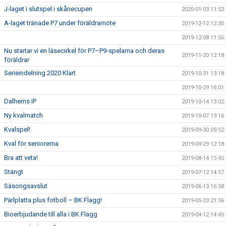
J-laget i slutspel i skånecupen
2020-01-03 11:52
A-laget tränade P7 under föräldramöte
2019-12-12 12:30
2019-12-08 11:56
Nu startar vi en läsecirkel för P7–P9-spelarna och deras
2019-11-20 12:18
föräldrar
Serieindelning 2020 Klart
2019-10-31 13:18
2019-10-29 16:01
Dalhems IP
2019-10-14 13:02
Ny kvalmatch
2019-10-07 19:16
Kvalspel!
2019-09-30 09:52
Kval för seniorerna
2019-09-29 12:18
Bra att veta!
2019-08-14 15:45
Stängt
2019-07-12 14:57
Säsongsavslut
2019-06-13 16:58
Pärlplatta plus fotboll – BK Flagg!
2019-05-23 21:56
Bioerbjudande till alla i BK Flagg
2019-04-12 14:45