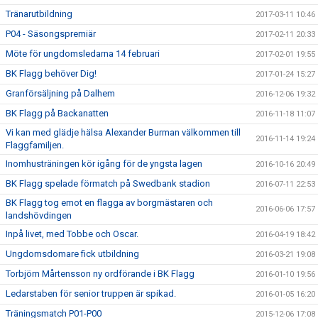
Tränarutbildning
2017-03-11 10:46
P04 - Säsongspremiär
2017-02-11 20:33
Möte för ungdomsledarna 14 februari
2017-02-01 19:55
BK Flagg behöver Dig!
2017-01-24 15:27
Granförsäljning på Dalhem
2016-12-06 19:32
BK Flagg på Backanatten
2016-11-18 11:07
Vi kan med glädje hälsa Alexander Burman välkommen till
2016-11-14 19:24
Flaggfamiljen.
Inomhusträningen kör igång för de yngsta lagen
2016-10-16 20:49
BK Flagg spelade förmatch på Swedbank stadion
2016-07-11 22:53
BK Flagg tog emot en flagga av borgmästaren och
2016-06-06 17:57
landshövdingen
Inpå livet, med Tobbe och Oscar.
2016-04-19 18:42
Ungdomsdomare fick utbildning
2016-03-21 19:08
Torbjörn Mårtensson ny ordförande i BK Flagg
2016-01-10 19:56
Ledarstaben för senior truppen är spikad.
2016-01-05 16:20
Träningsmatch P01-P00
2015-12-06 17:08