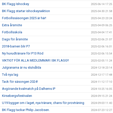
BK Flagg Ishockey
2025-06-14 17:25
BK Flagg startar ishockeysektion
2025-04-30 21:58
Fotbollssäsongen 2025 är här!
2025-04-23 23:24
Extra årsmöte
2025-04-09 06:25
Fotbollsskola
2025-04-04 17:41
Dags för årsmöte
2025-02-06 21:07
2018-barnen blir P7
2025-02-06 16:01
Ny huvudtränare för P13 Röd
2025-02-06 15:54
VIKTIGT FÖR ALLA MEDLEMMAR I BK FLAGG!!
2025-02-05 11:24
Julgranarna är nu slutsålda
2024-12-18 23:14
Två nya lag
2024-12-17 17:48
Tack för säsongen 2024!
2024-11-12 17:10
Avgörande kvalmatch på Dalhems IP
2024-10-25 16:05
Kirsebergsfestivalen
2024-09-15 21:24
U19 bygger om i laget, nya tränare, chans för provträning
2024-09-03 11:40
BK Flagg tackar Philip Jacobsen.
2024-07-23 12:27