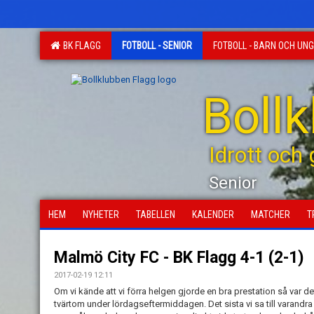
BK FLAGG
FOTBOLL - SENIOR
FOTBOLL - BARN OCH UN
Boll
Idrott och
Senior
HEM
NYHETER
TABELLEN
KALENDER
MATCHER
T
Malmö City FC - BK Flagg 4-1 (2-1)
2017-02-19 12:11
Om vi kände att vi förra helgen gjorde en bra prestation så var de
tvärtom under lördagseftermiddagen. Det sista vi sa till varandra in