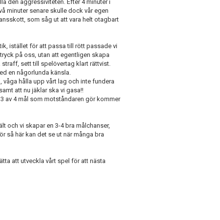
a den aggressiviteten. Efter 4 minuter i
 Två minuter senare skulle dock vår egen
tansskott, som såg ut att vara helt otagbart
, istället för att passa till rött passade vi
år tryck på oss, utan att egentligen skapa
traff, sett till spelövertag klart rättvist.
 med en någorlunda känsla.
l, våga hålla upp vårt lag och inte fundera
mt att nu jäklar ska vi gasa!!
n! 3 av 4 mål som motståndaren gör kommer
ält och vi skapar en 3-4 bra målchanser,
ör så här kan det se ut när många bra
ta att utveckla vårt spel för att nästa