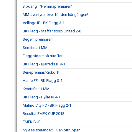
3 poäng i "Hemmapremiären"
MM-äventyret över för den här gången!
Vellinge IF - BK Flagg 3-1
BK Flagg - Staffanstorp United 2-0
Seger i premiären!
Semifinal i MM
Flagg vidare på straffar!
BK Flagg - Bjärreds IF 9-1
Seriepremiär/Kickoff!
Harrie FF - BK Flagg 0-4
Kvartsfinal i MM
BK Flagg - Hyllie IK 4-1
Malmö City FC - BK Flagg 2-1
Resultat EMEK CUP 2018
EMEK CUP
Ny Assisterande till Seniortruppen