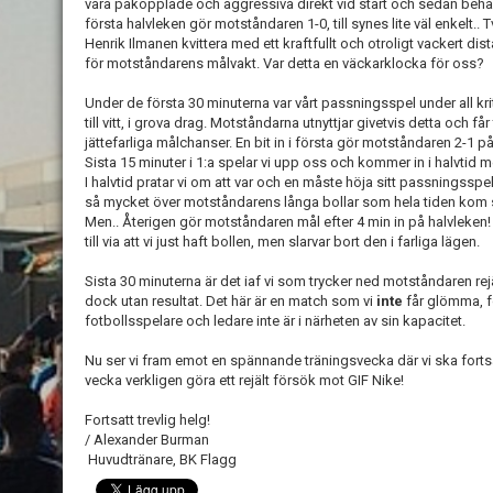
vara påkopplade och aggressiva direkt vid start och sedan behåll
första halvleken gör motståndaren 1-0, till synes lite väl enkelt..
Henrik Ilmanen kvittera med ett kraftfullt och otroligt vackert dis
för motståndarens målvakt. Var detta en väckarklocka för oss?
Under de första 30 minuterna var vårt passningsspel under all kritik
till vitt, i grova drag. Motståndarna utnyttjar givetvis detta och f
jättefarliga målchanser. En bit in i första gör motståndaren 2-1 på s
Sista 15 minuter i 1:a spelar vi upp oss och kommer in i halvtid
I halvtid pratar vi om att var och en måste höja sitt passningsspe
så mycket över motståndarens långa bollar som hela tiden kom sa
Men.. Återigen gör motståndaren mål efter 4 min in på halvleke
till via att vi just haft bollen, men slarvar bort den i farliga lägen.
Sista 30 minuterna är det iaf vi som trycker ned motståndaren rej
dock utan resultat. Det här är en match som vi
inte
får glömma, f
fotbollsspelare och ledare inte är i närheten av sin kapacitet.
Nu ser vi fram emot en spännande träningsvecka där vi ska fortsät
vecka verkligen göra ett rejält försök mot GIF Nike!
Fortsatt trevlig helg!
/ Alexander Burman
Huvudtränare, BK Flagg