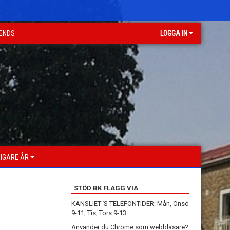
GENDS
LOGGA IN
IGARE ÅR
STÖD BK FLAGG VIA
KANSLIET¨S TELEFONTIDER: Mån, Onsd
9-11, Tis, Tors 9-13
Använder du Chrome som webbläsare?