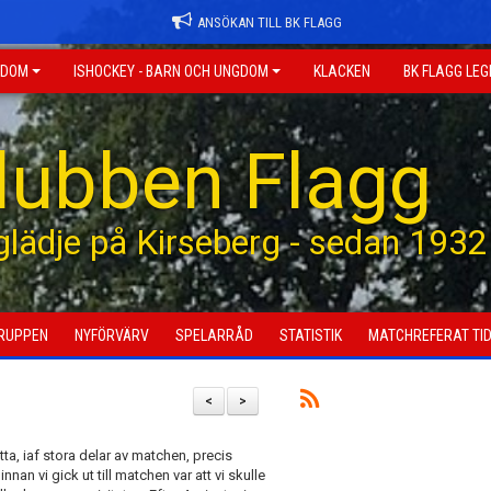
ANSÖKAN TILL BK FLAGG
GDOM
ISHOCKEY - BARN OCH UNGDOM
KLACKEN
BK FLAGG LE
klubben Flagg
 glädje på Kirseberg - sedan 1932
RUPPEN
NYFÖRVÄRV
SPELARRÅD
STATISTIK
MATCHREFERAT TID
<
>
tta, iaf stora delar av matchen, precis
nan vi gick ut till matchen var att vi skulle