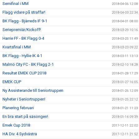
Semifinal i MM
2018-04-06 12:08
Flagg vidare på straffar!
2018-04-03 22:34
BK Flagg - Bjärreds IF 9-1
2018-04-01 08:00
Seriepremiär/Kickoff!
2018-03-29 10:16
Harrie FF - BK Flagg 0-4
2018-03-25 11:49
Kvartsfinal i MM
2018-03-23 09:22
BK Flagg - Hyllie IK 4-1
2018-03-11 13:13
Malmö City FC - BK Flagg 2-1
2018-02-10 18:28
Resultat EMEK CUP 2018
2018-01-28 17:29
EMEK CUP
2018-01-27 16:05
Ny Assisterande till Seniortruppen
2018-01-26 12:09
Nyheter i Seniortruppen!
2018-01-25 22:12
Planering februari
2018-01-21 11:23
En bra start på säsongen!
2018-01-14 09:39
Emek Cup 2018
2017-12-11 22:02
HA Div. 4 Sydvästra
2017-12-11 21:52