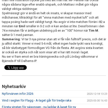
man i lite frustration trycker på med allt man har. MF Pelister har också
TRUPPEN
några sådana läge efter snabb utspark, och Mattias i målet gör några
väldigt viktiga räddningar.
Spelmässigt gör vi ändå en helt ok insats, vi skapar massor med
NYFÖRVÄRV
målchanser, tillräckligt för att "vinna matchen med mycket luft" och att
tappa poäng hade varit väldigt tungt. Nu avgör vi inte matchen förrän i 82:a
SPELARRÅD
minuten när
Emil
smäller in 0-2 och vi kan andas ut lite. Dessförinnan i den
74:e minuten får vi äntligen utdelning på en av "100" hörnor när
Tim M
.
STATISTIK
sätter 0-1 med pannan.
Summering:
Vi tar 3 nya pinnar utan att vi får nån fullträff precis, och det är
ju alltid starkt. Vinner vi med 5-6 mål, vilket ingen hade tyckt vara konstigt,
MATCHREFERAT TIDIGARE ÅR
så blir slutbetyget förmodligen VG från de flesta. Att avgöra sista kvarten
är också en styrka och nåt som visar att vi har rätt moral i laget.
Nu ser vi fram emot en bra träningsvecka och på Lördag välkomnar vi
Bjärreds IF till Dalhems IP.
Nyhetsarkiv
Nyförvärven inför 2026
2025-12-18 13:23
Vind i seglen för Flagg - A-laget går för tredje raka
2025-05-30 16:43
Första vinsten för säsongen - nu laddar A-laget för ny