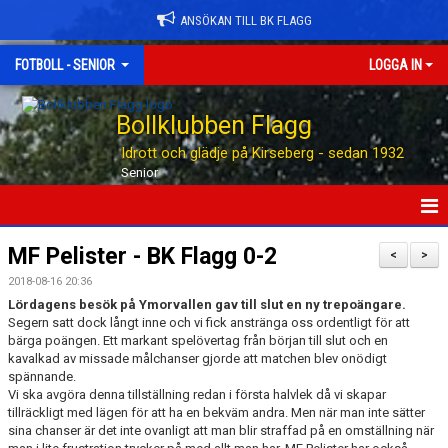
ANSÖKAN TILL BK FLAGG
FOTBOLL - SENIOR
LOGGA IN
Bollklubben Flagg
Idrott och glädje på Kirseberg - sedan 1932
Senior
HEM
MF Pelister - BK Flagg 0-2
<
>
2018-08-16 20:36
NYHETER
Lördagens besök på Ymorvallen gav till slut en ny trepoängare.
Segern satt dock långt inne och vi fick anstränga oss ordentligt för att
TABELLEN
bärga poängen. Ett markant spelövertag från början till slut och en
kavalkad av missade målchanser gjorde att matchen blev onödigt
KALENDER
spännande.
Vi ska avgöra denna tillställning redan i första halvlek då vi skapar
tillräckligt med lägen för att ha en bekväm andra. Men när man inte sätter
MATCHER
sina chanser är det inte ovanligt att man blir straffad på en omställning när