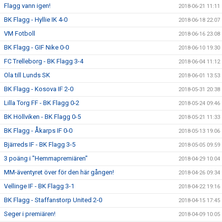
Flagg vann igen!
2018-06-21 11:11
BK Flagg - Hyllie IK 4-0
2018-06-18 22:07
VM Fotboll
2018-06-16 23:08
BK Flagg - GIF Nike 0-0
2018-06-10 19:30
FC Trelleborg - BK Flagg 3-4
2018-06-04 11:12
Ola till Lunds SK
2018-06-01 13:53
BK Flagg - Kosova IF 2-0
2018-05-31 20:38
Lilla Torg FF - BK Flagg 0-2
2018-05-24 09:46
BK Höllviken - BK Flagg 0-5
2018-05-21 11:33
BK Flagg - Åkarps IF 0-0
2018-05-13 19:06
Bjärreds IF - BK Flagg 3-5
2018-05-05 09:59
3 poäng i "Hemmapremiären"
2018-04-29 10:04
MM-äventyret över för den här gången!
2018-04-26 09:34
Vellinge IF - BK Flagg 3-1
2018-04-22 19:16
BK Flagg - Staffanstorp United 2-0
2018-04-15 17:45
Seger i premiären!
2018-04-09 10:05