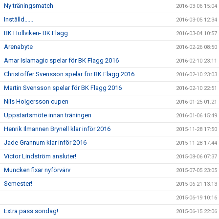
Ny träningsmatch
2016-03-06 15:04
Inställd......
2016-03-05 12:34
BK Höllviken- BK Flagg
2016-03-04 10:57
Arenabyte
2016-02-26 08:50
Amar Islamagic spelar för BK Flagg 2016
2016-02-10 23:11
Christoffer Svensson spelar för BK Flagg 2016
2016-02-10 23:03
Martin Svensson spelar för BK Flagg 2016
2016-02-10 22:51
Nils Holgersson cupen
2016-01-25 01:21
Uppstartsmöte innan träningen
2016-01-06 15:49
Henrik Ilmannen Brynell klar inför 2016
2015-11-28 17:50
Jade Grannum klar inför 2016
2015-11-28 17:44
Victor Lindström ansluter!
2015-08-06 07:37
Muncken fixar nyförvärv
2015-07-05 23:05
Semester!
2015-06-21 13:13
2015-06-19 10:16
Extra pass söndag!
2015-06-15 22:06