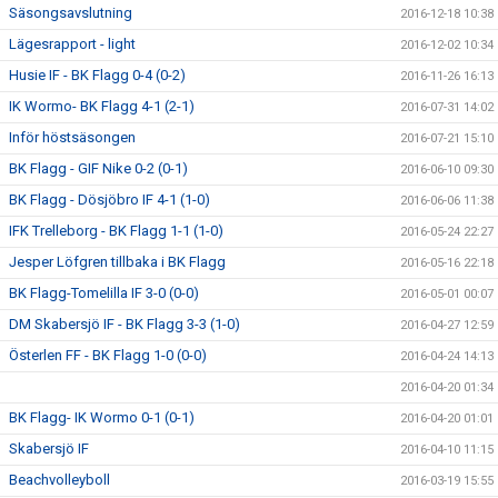
Säsongsavslutning
2016-12-18 10:38
Lägesrapport - light
2016-12-02 10:34
Husie IF - BK Flagg 0-4 (0-2)
2016-11-26 16:13
IK Wormo- BK Flagg 4-1 (2-1)
2016-07-31 14:02
Inför höstsäsongen
2016-07-21 15:10
BK Flagg - GIF Nike 0-2 (0-1)
2016-06-10 09:30
BK Flagg - Dösjöbro IF 4-1 (1-0)
2016-06-06 11:38
IFK Trelleborg - BK Flagg 1-1 (1-0)
2016-05-24 22:27
Jesper Löfgren tillbaka i BK Flagg
2016-05-16 22:18
BK Flagg-Tomelilla IF 3-0 (0-0)
2016-05-01 00:07
DM Skabersjö IF - BK Flagg 3-3 (1-0)
2016-04-27 12:59
Österlen FF - BK Flagg 1-0 (0-0)
2016-04-24 14:13
2016-04-20 01:34
BK Flagg- IK Wormo 0-1 (0-1)
2016-04-20 01:01
Skabersjö IF
2016-04-10 11:15
Beachvolleyboll
2016-03-19 15:55