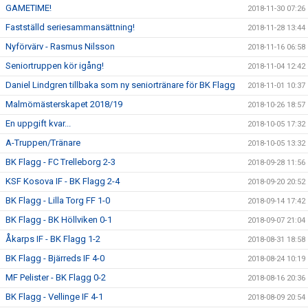
GAMETIME!
2018-11-30 07:26
Fastställd seriesammansättning!
2018-11-28 13:44
Nyförvärv - Rasmus Nilsson
2018-11-16 06:58
Seniortruppen kör igång!
2018-11-04 12:42
Daniel Lindgren tillbaka som ny seniortränare för BK Flagg
2018-11-01 10:37
Malmömästerskapet 2018/19
2018-10-26 18:57
En uppgift kvar...
2018-10-05 17:32
A-Truppen/Tränare
2018-10-05 13:32
BK Flagg - FC Trelleborg 2-3
2018-09-28 11:56
KSF Kosova IF - BK Flagg 2-4
2018-09-20 20:52
BK Flagg - Lilla Torg FF 1-0
2018-09-14 17:42
BK Flagg - BK Höllviken 0-1
2018-09-07 21:04
Åkarps IF - BK Flagg 1-2
2018-08-31 18:58
BK Flagg - Bjärreds IF 4-0
2018-08-24 10:19
MF Pelister - BK Flagg 0-2
2018-08-16 20:36
BK Flagg - Vellinge IF 4-1
2018-08-09 20:54