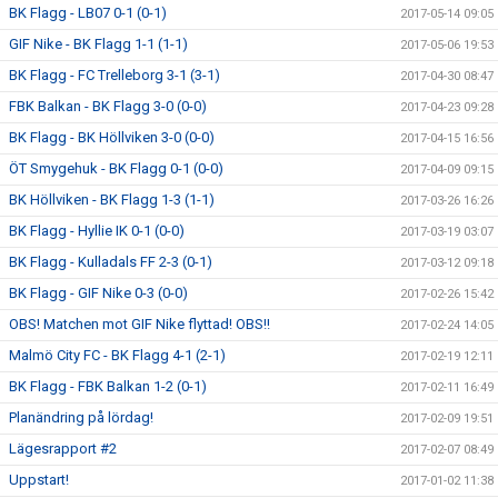
BK Flagg - LB07 0-1 (0-1)
2017-05-14 09:05
GIF Nike - BK Flagg 1-1 (1-1)
2017-05-06 19:53
BK Flagg - FC Trelleborg 3-1 (3-1)
2017-04-30 08:47
FBK Balkan - BK Flagg 3-0 (0-0)
2017-04-23 09:28
BK Flagg - BK Höllviken 3-0 (0-0)
2017-04-15 16:56
ÖT Smygehuk - BK Flagg 0-1 (0-0)
2017-04-09 09:15
BK Höllviken - BK Flagg 1-3 (1-1)
2017-03-26 16:26
BK Flagg - Hyllie IK 0-1 (0-0)
2017-03-19 03:07
BK Flagg - Kulladals FF 2-3 (0-1)
2017-03-12 09:18
BK Flagg - GIF Nike 0-3 (0-0)
2017-02-26 15:42
OBS! Matchen mot GIF Nike flyttad! OBS!!
2017-02-24 14:05
Malmö City FC - BK Flagg 4-1 (2-1)
2017-02-19 12:11
BK Flagg - FBK Balkan 1-2 (0-1)
2017-02-11 16:49
Planändring på lördag!
2017-02-09 19:51
Lägesrapport #2
2017-02-07 08:49
Uppstart!
2017-01-02 11:38