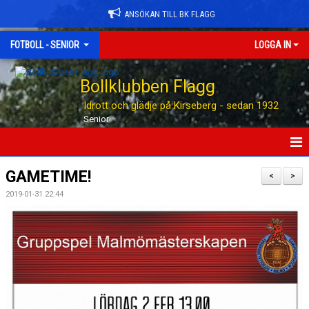
ANSÖKAN TILL BK FLAGG
FOTBOLL - SENIOR
LOGGA IN
Bollklubben Flagg
Idrott och glädje på Kirseberg - sedan 1932
Senior
HEM
GAMETIME!
<
>
2019-01-31 22:44
NYHETER
TABELLEN
KALENDER
MATCHER