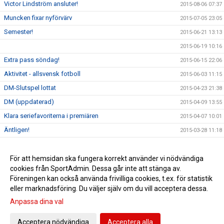
Victor Lindström ansluter!
2015-08-06 07:37
Muncken fixar nyförvärv
2015-07-05 23:05
Semester!
2015-06-21 13:13
2015-06-19 10:16
Extra pass söndag!
2015-06-15 22:06
Aktivitet - allsvensk fotboll
2015-06-03 11:15
DM-Slutspel lottat
2015-04-23 21:38
DM (uppdaterad)
2015-04-09 13:55
Klara seriefavoriterna i premiären
2015-04-07 10:01
Äntligen!
2015-03-28 11:18
Kick Off 2015
2015-03-18 09:51
Familjen Körseus har fått tillökning...
För att hemsidan ska fungera korrekt använder vi nödvändiga
2015-03-12 13:33
cookies från SportAdmin. Dessa går inte att stänga av.
Kvartsfinal i Malmömästerskapet
2015-03-12 13:32
Föreningen kan också använda frivilliga cookies, t.ex. för statistik
eller marknadsföring. Du väljer själv om du vill acceptera dessa.
Anpassa dina val
Cookie-inställningar
Gå till Webbversion
Acceptera nödvändiga
Acceptera alla