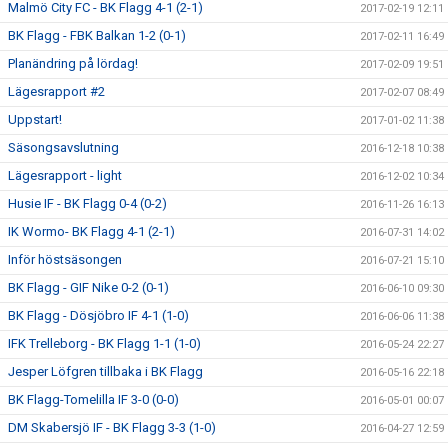
Malmö City FC - BK Flagg 4-1 (2-1)
2017-02-19 12:11
BK Flagg - FBK Balkan 1-2 (0-1)
2017-02-11 16:49
Planändring på lördag!
2017-02-09 19:51
Lägesrapport #2
2017-02-07 08:49
Uppstart!
2017-01-02 11:38
Säsongsavslutning
2016-12-18 10:38
Lägesrapport - light
2016-12-02 10:34
Husie IF - BK Flagg 0-4 (0-2)
2016-11-26 16:13
IK Wormo- BK Flagg 4-1 (2-1)
2016-07-31 14:02
Inför höstsäsongen
2016-07-21 15:10
BK Flagg - GIF Nike 0-2 (0-1)
2016-06-10 09:30
BK Flagg - Dösjöbro IF 4-1 (1-0)
2016-06-06 11:38
IFK Trelleborg - BK Flagg 1-1 (1-0)
2016-05-24 22:27
Jesper Löfgren tillbaka i BK Flagg
2016-05-16 22:18
BK Flagg-Tomelilla IF 3-0 (0-0)
2016-05-01 00:07
DM Skabersjö IF - BK Flagg 3-3 (1-0)
2016-04-27 12:59