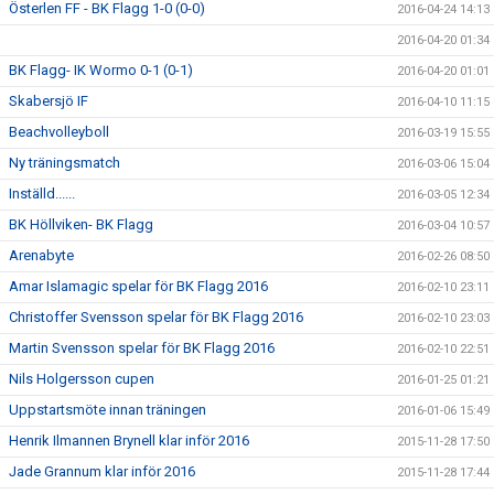
Österlen FF - BK Flagg 1-0 (0-0)
2016-04-24 14:13
2016-04-20 01:34
BK Flagg- IK Wormo 0-1 (0-1)
2016-04-20 01:01
Skabersjö IF
2016-04-10 11:15
Beachvolleyboll
2016-03-19 15:55
Ny träningsmatch
2016-03-06 15:04
Inställd......
2016-03-05 12:34
BK Höllviken- BK Flagg
2016-03-04 10:57
Arenabyte
2016-02-26 08:50
Amar Islamagic spelar för BK Flagg 2016
2016-02-10 23:11
Christoffer Svensson spelar för BK Flagg 2016
2016-02-10 23:03
Martin Svensson spelar för BK Flagg 2016
2016-02-10 22:51
Nils Holgersson cupen
2016-01-25 01:21
Uppstartsmöte innan träningen
2016-01-06 15:49
Henrik Ilmannen Brynell klar inför 2016
2015-11-28 17:50
Jade Grannum klar inför 2016
2015-11-28 17:44