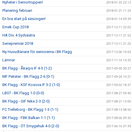
Nyheter i Seniortruppen!
2018-01-25 22:12
Planering februari
2018-01-21 11:23
En bra start på säsongen!
2018-01-14 09:39
Emek Cup 2018
2017-12-11 22:02
HA Div. 4 Sydvästra
2017-12-11 21:52
Seriepremiär 2018
2017-12-11 21:25
Ny Huvudtänare för seniorerna i BK Flagg
2017-12-06 10:03
Lämnar
2017-11-16 14:32
BK Flagg - Åkarps IF 4-3 (1-2)
2017-09-30 20:27
MF Pelister - BK Flagg 2-6 (0-1)
2017-09-24 10:21
BK Flagg - KSF Kosova IF 3-2 (1-0)
2017-09-02 18:37
LB07 - BK Flagg 1-0 (0-0)
2017-08-27 09:40
BK Flagg - GIF Nike 2-3 (2-0)
2017-08-21 13:00
FC Trelleborg - BK Flagg 1-3 (1-1)
2017-08-13 08:50
BK Flagg - FBK Balkan 1-1 (1-1)
2017-08-06 09:32
BK Flagg - ÖT Smygehuk 4-0 (2-0)
2017-06-16 07:39