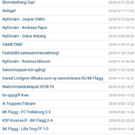
Blomsterberg Cup!
2018-12-27 20:36
Nuläge!
2018-12-17 17:05
Nyförvärv - Jesper Oléhn
2018-12-12 06:49
Nyförvärv - Andreas Pajus
2018-12-11 07:14
Nyförvärv - Oskar Axberg
2018-12-06 06:35
GAMETIME!
2018-11-30 07:26
Fastställd seriesammansättning!
2018-11-28 13:44
Nyförvärv - Rasmus Nilsson
2018-11-16 06:58
Seniortruppen kör igång!
2018-11-04 12:42
Daniel Lindgren tillbaka som ny seniortränare för BK Flagg
2018-11-01 10:37
Malmömästerskapet 2018/19
2018-10-26 18:57
En uppgift kvar...
2018-10-05 17:32
A-Truppen/Tränare
2018-10-05 13:32
BK Flagg - FC Trelleborg 2-3
2018-09-28 11:56
KSF Kosova IF - BK Flagg 2-4
2018-09-20 20:52
BK Flagg - Lilla Torg FF 1-0
2018-09-14 17:42