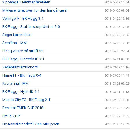
3 poäng i "Hemmapremiären"
2018-04-29 10:04
MM-äventyret över för den här gången!
2018-04-26 09:34
Vellinge IF - BK Flagg 3-1
2018-04-22 19:16
BK Flagg - Staffanstorp United 2-0
2018-04-15 17:45
Seger i premiären!
2018-04-09 10:05
Semifinal i MM
2018-04-06 12:08
Flagg vidare på straffar!
2018-04-03 22:34
BK Flagg - Bjärreds IF 9-1
2018-04-01 08:00
Seriepremiär/Kickoff!
2018-03-29 10:16
Harrie FF - BK Flagg 0-4
2018-03-25 11:49
Kvartsfinal i MM
2018-03-23 09:22
BK Flagg - Hyllie IK 4-1
2018-03-11 13:13
Malmö City FC - BK Flagg 2-1
2018-02-10 18:28
Resultat EMEK CUP 2018
2018-01-28 17:29
EMEK CUP
2018-01-27 16:05
Ny Assisterande till Seniortruppen
2018-01-26 12:09