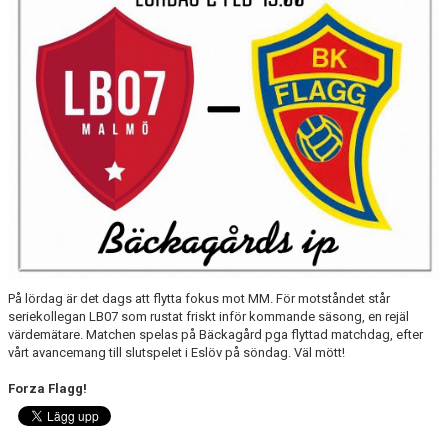
TRUPPEN
NYFÖRVÄRV
SPELARRÅD
STATISTIK
MATCHREFERAT TIDIGARE ÅR
På lördag är det dags att flytta fokus mot MM. För motståndet står
seriekollegan LB07 som rustat friskt inför kommande säsong, en rejäl
värdemätare. Matchen spelas på Bäckagård pga flyttad matchdag, efter
vårt avancemang till slutspelet i Eslöv på söndag. Väl mött!
Forza Flagg!