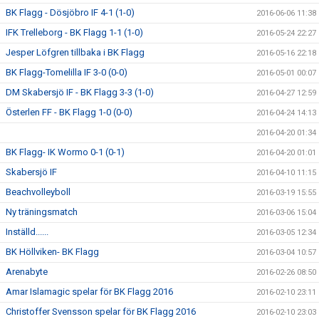
BK Flagg - Dösjöbro IF 4-1 (1-0)
2016-06-06 11:38
IFK Trelleborg - BK Flagg 1-1 (1-0)
2016-05-24 22:27
Jesper Löfgren tillbaka i BK Flagg
2016-05-16 22:18
BK Flagg-Tomelilla IF 3-0 (0-0)
2016-05-01 00:07
DM Skabersjö IF - BK Flagg 3-3 (1-0)
2016-04-27 12:59
Österlen FF - BK Flagg 1-0 (0-0)
2016-04-24 14:13
2016-04-20 01:34
BK Flagg- IK Wormo 0-1 (0-1)
2016-04-20 01:01
Skabersjö IF
2016-04-10 11:15
Beachvolleyboll
2016-03-19 15:55
Ny träningsmatch
2016-03-06 15:04
Inställd......
2016-03-05 12:34
BK Höllviken- BK Flagg
2016-03-04 10:57
Arenabyte
2016-02-26 08:50
Amar Islamagic spelar för BK Flagg 2016
2016-02-10 23:11
Christoffer Svensson spelar för BK Flagg 2016
2016-02-10 23:03