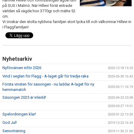
namnet Hillevi och förlossningen ägde rum
TRUPPEN
på SUS i Malmö. När Hillevi först entrade
världen så vägde hon 3770gr och mätte 52
cm.
NYFÖRVÄRV
Vi önskar den stolta nyblivna familjen stort lycka till och välkomnar Hillevi in
i Flaggfamiljen!
SPELARRÅD
STATISTIK
MATCHREFERAT TIDIGARE ÅR
Nyhetsarkiv
Nyförvärven inför 2026
2025-12-18 13:23
Vind i seglen för Flagg - A-laget går för tredje raka
2025-05-30 16:43
Första vinsten för säsongen - nu laddar A-laget för ny
2025-05-11 16:19
hemmamatch
Säsongen 2025 är inledd!
2025-04-23 23:08
2020-03-27 19:51
Spelordningen klar!
2020-01-22 13:20
God Jul!
2019-12-23 16:24
Seniorträning
2019-11-30 21:06