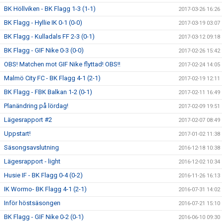
BK Höllviken - BK Flagg 1-3 (1-1)
2017-03-26 16:26
BK Flagg - Hyllie IK 0-1 (0-0)
2017-03-19 03:07
BK Flagg - Kulladals FF 2-3 (0-1)
2017-03-12 09:18
BK Flagg - GIF Nike 0-3 (0-0)
2017-02-26 15:42
OBS! Matchen mot GIF Nike flyttad! OBS!!
2017-02-24 14:05
Malmö City FC - BK Flagg 4-1 (2-1)
2017-02-19 12:11
BK Flagg - FBK Balkan 1-2 (0-1)
2017-02-11 16:49
Planändring på lördag!
2017-02-09 19:51
Lägesrapport #2
2017-02-07 08:49
Uppstart!
2017-01-02 11:38
Säsongsavslutning
2016-12-18 10:38
Lägesrapport - light
2016-12-02 10:34
Husie IF - BK Flagg 0-4 (0-2)
2016-11-26 16:13
IK Wormo- BK Flagg 4-1 (2-1)
2016-07-31 14:02
Inför höstsäsongen
2016-07-21 15:10
BK Flagg - GIF Nike 0-2 (0-1)
2016-06-10 09:30