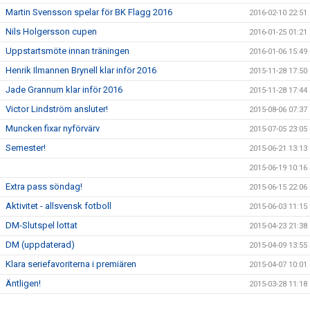
Martin Svensson spelar för BK Flagg 2016
2016-02-10 22:51
Nils Holgersson cupen
2016-01-25 01:21
Uppstartsmöte innan träningen
2016-01-06 15:49
Henrik Ilmannen Brynell klar inför 2016
2015-11-28 17:50
Jade Grannum klar inför 2016
2015-11-28 17:44
Victor Lindström ansluter!
2015-08-06 07:37
Muncken fixar nyförvärv
2015-07-05 23:05
Semester!
2015-06-21 13:13
2015-06-19 10:16
Extra pass söndag!
2015-06-15 22:06
Aktivitet - allsvensk fotboll
2015-06-03 11:15
DM-Slutspel lottat
2015-04-23 21:38
DM (uppdaterad)
2015-04-09 13:55
Klara seriefavoriterna i premiären
2015-04-07 10:01
Äntligen!
2015-03-28 11:18
Kick Off 2015
2015-03-18 09:51