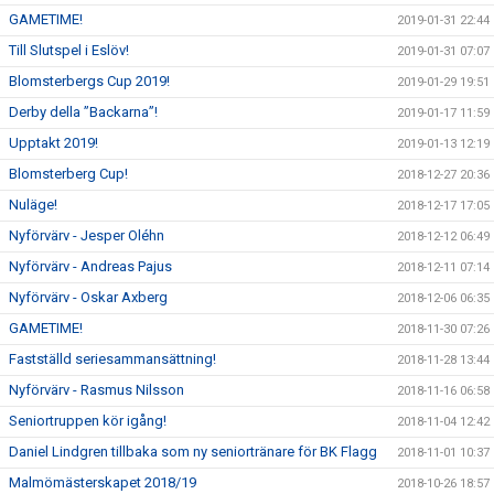
GAMETIME!
2019-01-31 22:44
Till Slutspel i Eslöv!
2019-01-31 07:07
Blomsterbergs Cup 2019!
2019-01-29 19:51
Derby della ”Backarna”!
2019-01-17 11:59
Upptakt 2019!
2019-01-13 12:19
Blomsterberg Cup!
2018-12-27 20:36
Nuläge!
2018-12-17 17:05
Nyförvärv - Jesper Oléhn
2018-12-12 06:49
Nyförvärv - Andreas Pajus
2018-12-11 07:14
Nyförvärv - Oskar Axberg
2018-12-06 06:35
GAMETIME!
2018-11-30 07:26
Fastställd seriesammansättning!
2018-11-28 13:44
Nyförvärv - Rasmus Nilsson
2018-11-16 06:58
Seniortruppen kör igång!
2018-11-04 12:42
Daniel Lindgren tillbaka som ny seniortränare för BK Flagg
2018-11-01 10:37
Malmömästerskapet 2018/19
2018-10-26 18:57