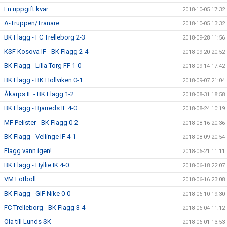
En uppgift kvar...
2018-10-05 17:32
A-Truppen/Tränare
2018-10-05 13:32
BK Flagg - FC Trelleborg 2-3
2018-09-28 11:56
KSF Kosova IF - BK Flagg 2-4
2018-09-20 20:52
BK Flagg - Lilla Torg FF 1-0
2018-09-14 17:42
BK Flagg - BK Höllviken 0-1
2018-09-07 21:04
Åkarps IF - BK Flagg 1-2
2018-08-31 18:58
BK Flagg - Bjärreds IF 4-0
2018-08-24 10:19
MF Pelister - BK Flagg 0-2
2018-08-16 20:36
BK Flagg - Vellinge IF 4-1
2018-08-09 20:54
Flagg vann igen!
2018-06-21 11:11
BK Flagg - Hyllie IK 4-0
2018-06-18 22:07
VM Fotboll
2018-06-16 23:08
BK Flagg - GIF Nike 0-0
2018-06-10 19:30
FC Trelleborg - BK Flagg 3-4
2018-06-04 11:12
Ola till Lunds SK
2018-06-01 13:53