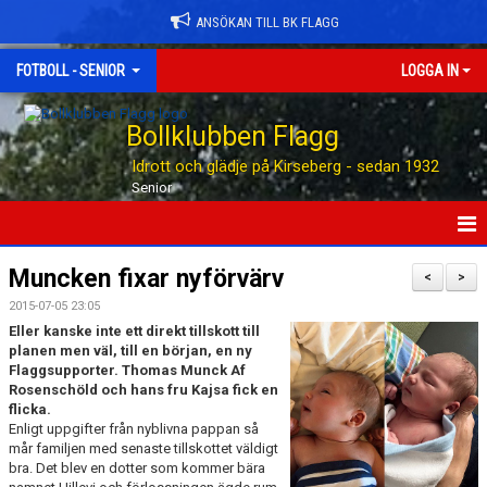
ANSÖKAN TILL BK FLAGG
FOTBOLL - SENIOR
LOGGA IN
Bollklubben Flagg
Idrott och glädje på Kirseberg - sedan 1932
Senior
HEM
Muncken fixar nyförvärv
<
>
2015-07-05 23:05
NYHETER
Eller kanske inte ett direkt tillskott till
planen men väl, till en början, en ny
TABELLEN
Flaggsupporter. Thomas Munck Af
Rosenschöld och hans fru Kajsa fick en
KALENDER
flicka.
Enligt uppgifter från nyblivna pappan så
mår familjen med senaste tillskottet väldigt
MATCHER
bra. Det blev en dotter som kommer bära