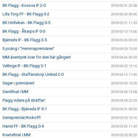
BK Flagg - Kosova IF 2-0
2018-05-31 20:38
Lilla Torg FF - BK Flagg 0-2
2018-05-24 09:46
BK Höllviken - BK Flagg 0-5
2018-05-21 11:33
BK Flagg - Åkarps IF 0-0
2018-05-13 19:06
Bjärreds IF - BK Flagg 3-5
2018-05-05 09:59
3 poäng i "Hemmapremiären"
2018-04-29 10:04
MM-äventyret över för den här gången!
2018-04-26 09:34
Vellinge IF - BK Flagg 3-1
2018-04-22 19:16
BK Flagg - Staffanstorp United 2-0
2018-04-15 17:45
Seger i premiären!
2018-04-09 10:05
Semifinal i MM
2018-04-06 12:08
Flagg vidare på straffar!
2018-04-03 22:34
BK Flagg - Bjärreds IF 9-1
2018-04-01 08:00
Seriepremiär/Kickoff!
2018-03-29 10:16
Harrie FF - BK Flagg 0-4
2018-03-25 11:49
Kvartsfinal i MM
2018-03-23 09:22