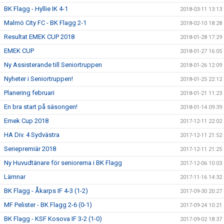
BK Flagg - Hyllie IK 4-1
2018-03-11 13:13
Malmö City FC - BK Flagg 2-1
2018-02-10 18:28
Resultat EMEK CUP 2018
2018-01-28 17:29
EMEK CUP
2018-01-27 16:05
Ny Assisterande till Seniortruppen
2018-01-26 12:09
Nyheter i Seniortruppen!
2018-01-25 22:12
Planering februari
2018-01-21 11:23
En bra start på säsongen!
2018-01-14 09:39
Emek Cup 2018
2017-12-11 22:02
HA Div. 4 Sydvästra
2017-12-11 21:52
Seriepremiär 2018
2017-12-11 21:25
Ny Huvudtänare för seniorerna i BK Flagg
2017-12-06 10:03
Lämnar
2017-11-16 14:32
BK Flagg - Åkarps IF 4-3 (1-2)
2017-09-30 20:27
MF Pelister - BK Flagg 2-6 (0-1)
2017-09-24 10:21
BK Flagg - KSF Kosova IF 3-2 (1-0)
2017-09-02 18:37